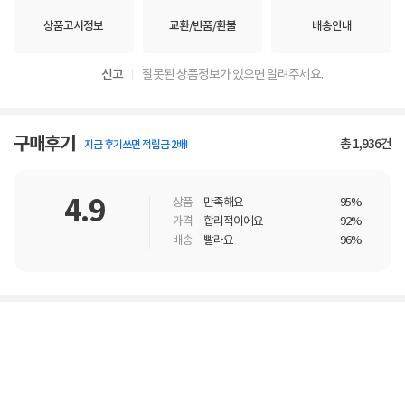
상품고시정보
교환/반품/환불
배송안내
신고
잘못된 상품정보가 있으면 알려주세요.
구매후기
총
1,936
건
지금 후기쓰면 적립금 2배!
4.9
상품
만족해요
95%
가격
합리적이에요
92%
배송
빨라요
96%