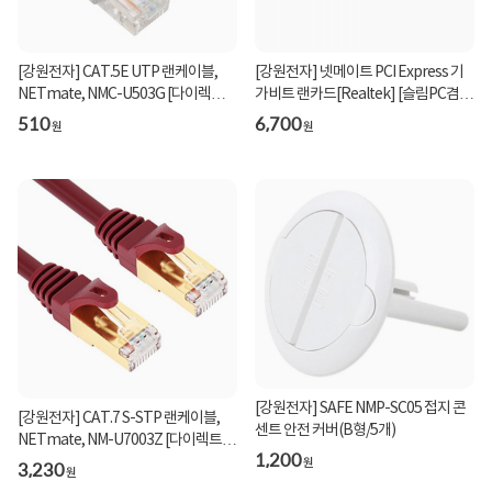
[강원전자] CAT.5E UTP 랜케이블,
[강원전자] 넷메이트 PCI Express 기
NETmate, NMC-U503G [다이렉트/
가비트 랜카드[Realtek] [슬림PC겸
연선] [그레이/0.3m...
용] [NM-PL11 ]...
510
6,700
원
원
[강원전자] SAFE NMP-SC05 접지 콘
[강원전자] CAT.7 S-STP 랜케이블,
센트 안전 커버(B형/5개)
NETmate, NM-U7003Z [다이렉트/
1,200
연선] [와인/0.3m]
3,230
원
원