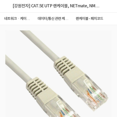
[강원전자] CAT.5E UTP 랜케이블, NETmate, NMC-
U510G [다이렉트/연선] [그레이/1m]
네트워크ㆍ케이블
데이터/통신 관련 케이
랜케이블 - 패치코드
ㆍCCTV
블