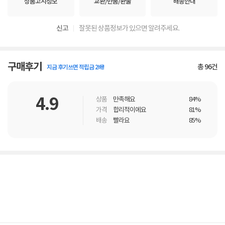
상품고시정보
교환/반품/환불
배송안내
신고
잘못된 상품정보가 있으면 알려주세요.
구매후기
총
96
건
지금 후기쓰면 적립금 2배!
4.9
상품
만족해요
84%
가격
합리적이에요
81%
배송
빨라요
85%