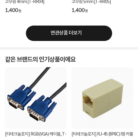
고무링 4mm [T-RR04]
고무링 5mm [T-RR05]
1,400
1,400
원
원
연관상품 더보기
같은 브랜드의 인기상품이에요
[티테크놀로지] RGB(VGA) 케이블, T-
[티테크놀로지] RJ-45 (8P8C) I형 커플