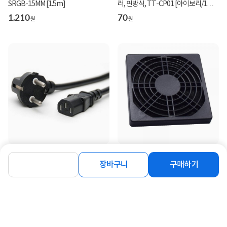
SRGB-15MM [1.5m]
러, 핀방식, TT-CP01 [아이보리/1개]
[벌크]
1,210
70
원
원
[티테크놀로지] 국산 ㅡ자형 전원 파워
[티테크놀로지] 80mm 스펀지 먼지
케이블, AC 220V / 10A [블랙/벌
팬필터 [T-DFF80]
장바구니
구매하기
크/1.5m]
2,150
470
원
원
동일 브랜드 상품 더보기