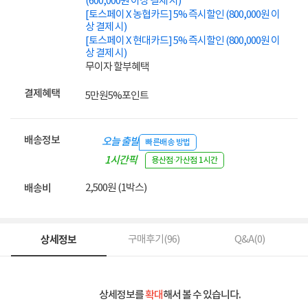
(600,000원 이상 결제 시)
[토스페이 X 농협카드] 5% 즉시할인 (800,000원 이
상 결제 시)
[토스페이 X 현대카드] 5% 즉시할인 (800,000원 이
상 결제 시)
무이자 할부혜택
결제혜택
5만원
5%
포인트
배송정보
오늘 출발
빠른배송 방법
1시간픽
용산점·가산점 1시간
업
2,500원 (1박스)
배송비
상세정보
구매후기(
96
)
Q&A(
0
)
상세정보를
확대
해서 볼 수 있습니다.