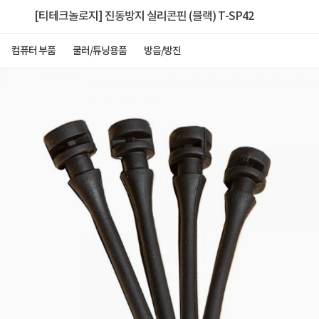
[티테크놀로지] 진동방지 실리콘핀 (블랙) T-SP42
컴퓨터 부품
쿨러/튜닝용품
방음/방진