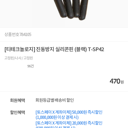
상품번호
784105
[티테크놀로지] 진동방지 실리콘핀 (블랙) T-SP42
고정핀/나사 / 고정핀
96
건
470
원
회원등급별 배송비 할인
회원혜택
[토스페이 X 계좌이체] 50,000원 즉시할인
할인혜택
(1,000,000원 이상 결제 시)
[토스페이 X 계좌이체] 20,000원 즉시할인