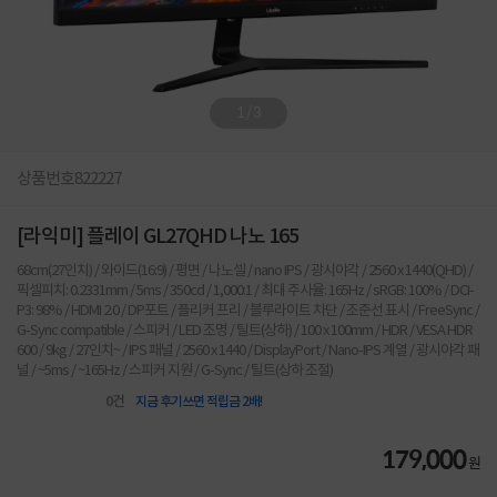
1
/
3
상품번호
822227
[라익미] 플레이 GL27QHD 나노 165
68cm(27인치) / 와이드(16:9) / 평면 / 나노셀 / nano IPS / 광시야각 / 2560 x 1440(QHD) /
픽셀피치: 0.2331mm / 5ms / 350cd / 1,000:1 / 최대 주사율: 165Hz / sRGB: 100% / DCI-
P3: 98% / HDMI 2.0 / DP포트 / 플리커 프리 / 블루라이트 차단 / 조준선 표시 / FreeSync /
G-Sync compatible / 스피커 / LED 조명 / 틸트(상하) / 100 x 100mm / HDR / VESA HDR
600 / 9kg / 27인치~ / IPS 패널 / 2560 x 1440 / DisplayPort / Nano-IPS 계열 / 광시야각 패
널 / ~5ms / ~165Hz / 스피커 지원 / G-Sync / 틸트(상하 조절)
0
건
지금 후기쓰면 적립금 2배!
179,000
원