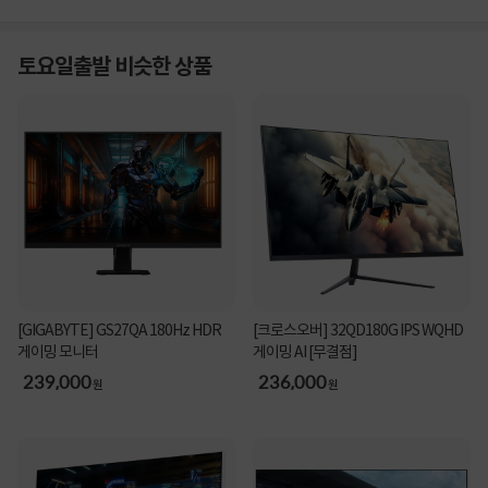
토요일출발 비슷한 상품
[GIGABYTE] GS27QA 180Hz HDR
[크로스오버] 32QD180G IPS WQHD
게이밍 모니터
게이밍 AI [무결점]
239,000
236,000
원
원