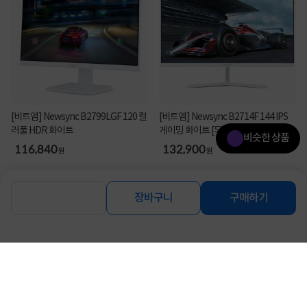
[비트엠] Newsync B2799LGF 120 컬
[비트엠] Newsync B2714F 144 IPS
러풀 HDR 화이트
게이밍 화이트 [무결점]
비슷한 상품
116,840
132,900
원
원
장바구니
구매하기
비슷한 상품 더보기
함께 보면 좋은 상품