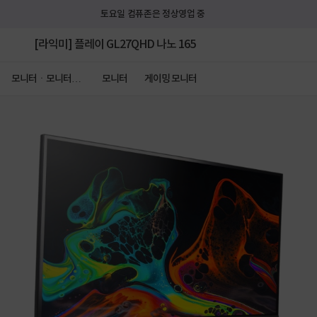
토요일 컴퓨존은 정상영업 중
[라익미] 플레이 GL27QHD 나노 165
모니터ㆍ모니터주
모니터
게이밍 모니터
변기기