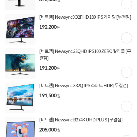
원
[비트엠] Newsync X32FHD 180 IPS 게이밍 [무결점]
192,200
원
[비트엠] Newsync 32QHD IPS100 ZERO 칼라풀 [무
결점]
191,200
원
[비트엠] Newsync X32Q IPS 스마트 HDR [무결점]
191,500
원
[비트엠] Newsync B274K UHD PLUS [무결점]
205,000
토요일 정상운영
원