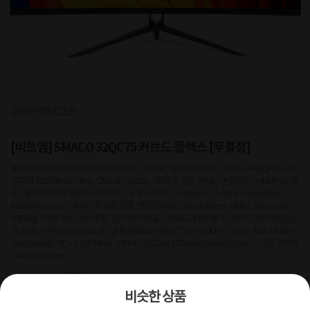
상품번호
822229
[비트엠] SMACO 32QC75 커브드 플렉스 [무결점]
80.1cm(32인치) / 와이드(16:9) / 커브드 / 1500R / VA / 광시야각 / 2560 x 1440(QHD) / 픽
셀피치: 0.2724mm / 4ms / 250cd / 3,000:1 / 최대 주사율: 75Hz / 논글레어 / HDMI / DP포
트 / 플리커 프리 / 블루라이트 차단 / 눈부심 방지 / FreeSync / G-Sync compatible /
Adaptive Sync / 스피커 / 무결점 정책 / 틸트(상하) / 100 x 100mm / HDR / 38W / 0.1W /
4.969kg / 32형 이상 / VA 계열 / 광시야각 패널 / 2560 x 1440 / DP / 스피커 지원 / 틸트(상
하 조절) / 와이드(16:9/16:10) / QHD (2560 x 1440) / 75Hz ~ 100Hz / 3ms ~ 4ms / Audio
Out(3.5mm) / DP x 1 / HDMI x 1 / HDMI x 2 / 100 x 100 mm / Nvidia G-Sync / 내장 스피커
/ AMD FredSync
20
건
비슷한 상품