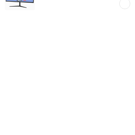
상담, 주문, 배송, 방문수령, A/S 정상 운영
토요일 출발 상품 지금 담으면 오늘 출발합니다!
주말 단 2일간 한정수량으로 열리는
특가PC 타임딜도 만나보세요
상세정보 펼쳐보기
토요일 영업 안내
주말 특가PC 타임딜 바로가기
오늘 그만 보기
상품고시정보
교환/반품/환불
배송안내
신고
잘못된 상품정보가 있으면 알려주세요.