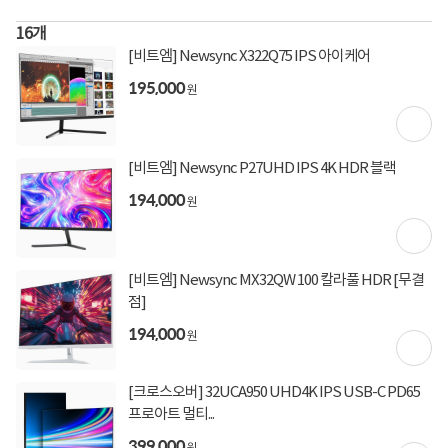
195,000
원
16
개
[비트엠] Newsync X322Q75 IPS 아이케어
회원등급별 배송비 할인
회원혜택
195,000
원
[토스페이 X 계좌이체] 50,000원 즉시할인
할인혜택
(1,000,000원 이상 결제 시)
[토스페이 X 계좌이체] 20,000원 즉시할인
(600,000원 이상 결제 시)
[비트엠] Newsync P27UHD IPS 4K HDR 블랙
[토스페이 X 농협카드] 5% 즉시할인 (800,000원 이
194,000
원
상 결제 시)
[토스페이 X 현대카드] 5% 즉시할인 (800,000원 이
상 결제 시)
무이자 할부혜택
[비트엠] Newsync MX32QW 100 칼라풀 HDR [무결
결제혜택
점]
5만원
5%
포인트
194,000
원
390원 적립
적립금
09월 30일
입고일
[크로스오버] 32UCA950 UHD4K IPS USB-C PD65
프로아트 멀티...
399,000