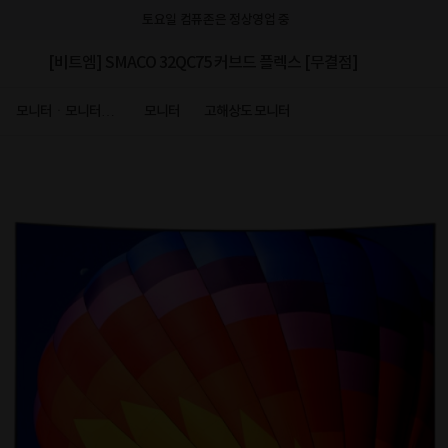
토요일 컴퓨존은 정상영업 중
[비트엠] SMACO 32QC75 커브드 플렉스 [무결점]
모니터ㆍ모니터주
모니터
고해상도 모니터
변기기