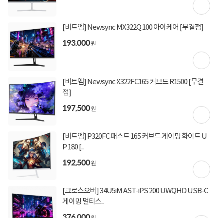
[비트엠] Newsync MX322Q 100 아이케어 [무결점]
193,000
원
[비트엠] Newsync X322FC165 커브드 R1500 [무결
점]
197,500
원
[비트엠] P320FC 패스트 165 커브드 게이밍 화이트 U
P 180 [...
192,500
원
[크로스오버] 34U5iM AST-iPS 200 UWQHD USB-C
게이밍 멀티스...
376,000