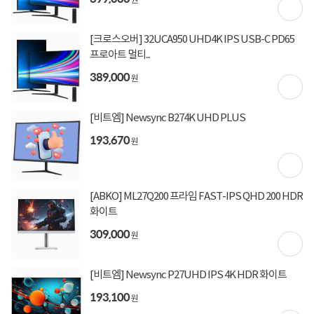
원
컴퓨존배송
배송정보
2,500원 (1박스)
배송비
[크로스오버] 32UCA950 UHD4K IPS USB-C PD65
프로아트 멀티...
389,000
원
상세정보
구매후기(
20
)
Q&A(
0
)
[비트엠] Newsync B274K UHD PLUS
구매 시 유의사항
193,670
원
15시 30분 이후 주문건은 익일 출고 됩니다.(당사 보유 재고 제외)
[ABKO] ML27Q200 프라임 FAST-IPS QHD 200 HDR
화이트
상세정보를
확대
해서 볼 수 있습니다.
309,000
원
[비트엠] Newsync P27UHD IPS 4K HDR 화이트
193,100
원