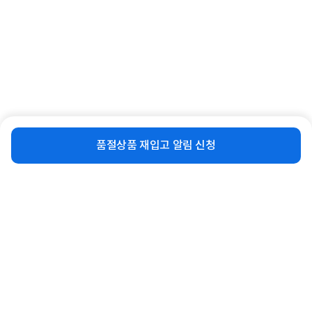
비슷한 상품
[크로스오버] 2750IPS QHD 75 평면
[MSI] MD271UL 4K IPS 아이에르고
HIT [무결점]
PD65 [무결점]
148,990
287,400
원
원
비슷한 상품
재입고 알림 신청
품절상품 재입고 알림 신청
연관상품 더보기
같은 브랜드의 인기상품이에요