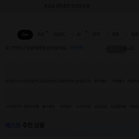
토요일 컴퓨존은 정상영업 중
홈
추천
조립PC
AI
견적
래플
컴퓨
로그인하고 맞춤혜택을 받아보세요.
회원혜택
로그인
2
/
60
그래서 준비했습니다🖱️
슈퍼스트라이크 판매 사전 공지
아이웍스 PC
추천조립 PC
프리미엄 PC
조립PC견적
맞춰줘가격
깎아줘PC
구해줘PC
게임PC
내 취향가득
행운의래플
출석체크
파격할인
1시간픽업
신상모음
이상품어때
무료배
베스트
추천 상품