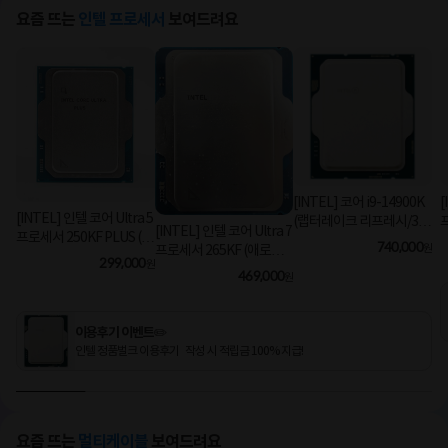
요즘 뜨는
인텔 프로세서
보여드려요
[INTEL] 코어 i9-14900K
[
[INTEL] 인텔 코어 Ultra 5
(랩터레이크 리프레시/3.2
[INTEL] 인텔 코어 Ultra 7
프로세서 250KF PLUS (애
GHz/36MB/쿨러 미포함)
740,000
원
프로세서 265KF (애로우
로우 레이크/5.3GHz/30M
[정품벌크]
299,000
원
레이크/3.9GHz/30MB/쿨
469,000
B) [정품벌크/쿨러미포함]
원
러미포함) [정품벌크]
이용후기 이벤트✏️
인텔 정품벌크 이용후기 작성 시 적립금 100% 지급!
요즘 뜨는
멀티케이블
보여드려요