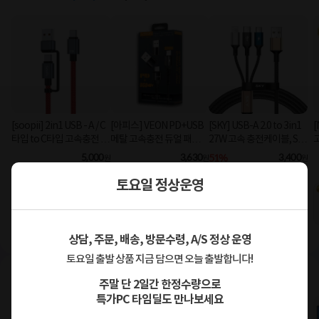
[soopii] 2in1 USB - A / C
[아피스] VEON PD+USB
[SKY] USB-A 2.0 to 3in1
[
타입 to C타입 고속충전 케
메탈 고속충전 듀얼 패브릭
27W 고속 충전케이블, SK
이블 PD 100W S52C [1.2
8핀 케이블
Y-A2-3IN1 [블랙/2m]
C
5,000
3,630
51%
3,400
원
원
원
m/레드]
토요일 정상운영
충전케이블 초특가 할인
놓치면 안 되는 여행 필수품✈️ SKY 충전케이블과 함께
상담, 주문, 배송, 방문수령, A/S 정상 운영
토요일 출발 상품 지금 담으면 오늘 출발합니다!
요즘 뜨는
HP 올인원PC
보여드려요
주말 단 2일간 한정수량으로
특가PC 타임딜도 만나보세요