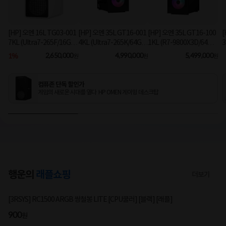
[HP] 오멘 16L TG03-001
[HP] 오멘 35L GT16-001
[HP] 오멘 35L GT16-100
[
7KL (Ultra7-265F/16GB/
4KL (Ultra7-265K/64GB/
1KL (R7-9800X3D/64G
3
1TB/RX9060XT/FD) [기
2TB/RTX5070Ti/FD) 3
B/1TB/RTX5080/FD) [기
B
1%
2,650,000
4,990,000
5,499,000
원
원
원
본제품]★컴퓨존 단독! O
년워런티 [기본제품]★컴
본제품]★컴퓨존 단독! 수
MEN 데스크탑 더블할인
퓨존 단독! 수량한정 특가
량한정 특가쿠폰★
★
쿠폰★
컴퓨존 단독 할인가
게임의 새로운 시대를 열다 HP OMEN 게이밍 데스크탑
행운의
래플쇼핑
더보기
3127명 참여
[3RSYS] RC1500 ARGB 쌍철봉 LITE [CPU쿨러] [블랙] [래플]
200
900
200
900
원
원
원
원