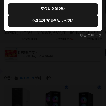
토요일 영업 안내
주말 특가PC 타임딜 바로가기
[HP] 옴니스튜디오X 27-c
[HP] 24-CR0005KL Intel
[HP] 엘리트스튜디오 8 G
[
x0005KR (Ultra7-356H/
N100 (8GB/256GB/FD)
1i CJ1M8PT (Ultra7-26
3
오늘 그만 보기
16GB/1TB/Win11Hom
[기본제품]
5/8GB/512GB/Win11Pr
2,699,000
699,000
6%
2,239,000
원
원
원
e) [기본제품]
o) 올인원PC [기본제품]★
오직 컴퓨존에서만, 여름
맞이 HP 데스크탑 한정특
컴퓨존 단독특가
가!★
모든 것을 하나로, 공간은 여유롭게!
요즘 뜨는
HP OMEN
보여드려요