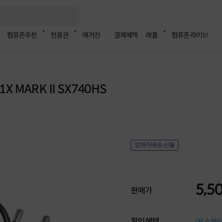
컴퓨존추천
전용관
매거진
결제혜택
래플
컴퓨존 라이브
X MARK II SX740HS
업체직배송-선불
5,5
판매가
할인혜택
[토스페이 