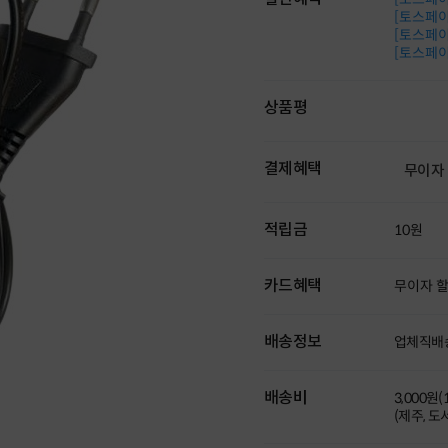
[토스페이 
[토스페이 
[토스페이 
상품평
결제혜택
무이자
적립금
10원
카드혜택
무이자 
배송정보
업체직배
배송비
3,000원
(제주, 