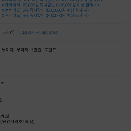
적립금 3% 페이백
X 계좌이체] 20,000원 즉시할인 (600,000원 이상 결제 시)
시스코 스위칭허브
X 농협카드] 5% 즉시할인 (800,000원 이상 결제 시)
X 현대카드] 5% 즉시할인 (800,000원 이상 결제 시)
누적 금액 별
적립금 페이백!
Dell 구매왕
5 (2건)
상품권 30만원
지금 후기 쓰면 적립금 2배!
삼성모니터 여름맞이
특별 할인 이벤트
무이자
무이자
5만원
포인트
한단계 더 진화한
HAF II 500
AI 업무환경 완성
HP 워크스테이션
여름맞이 사은품
HP 프로데스크 4
할부
모든 것을 하나로
HP올인원 단독특가
네트워크 자재
송
혜택 PACK
Dell 구매 찬스
프로 에센셜
(1박스)
도서/산간 지역 추가비용)