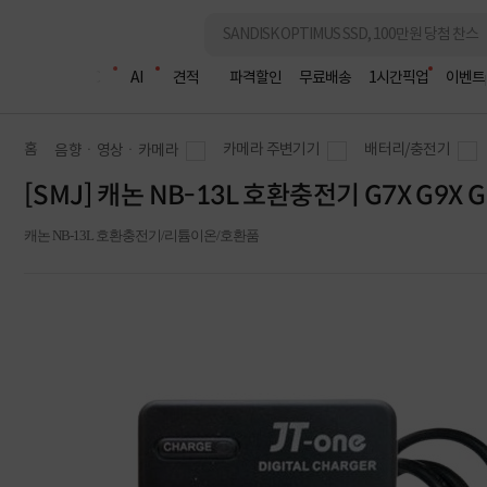
조립PC
AI
견적
파격할인
무료배송
1시간픽업
이벤트
홈
카메라 주변기기
배터리/충전기
음향ㆍ영상ㆍ카메라
[SMJ] 캐논 NB-13L 호환충전기 G7X G9X G1
캐논 NB-13L 호환충전기/리튬이온/호환품