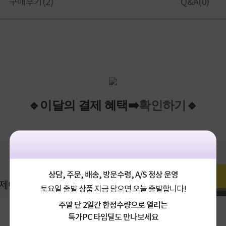
구매후기(
2
)
Q&A(
0
)
확인하기
🔹이
달
의
결제
혜택
➡️
🔹
상담, 주문, 배송, 방문수령, A/S 정상 운영
토요일 출발 상품 지금 담으면 오늘 출발합니다!
주말 단 2일간 한정수량으로 열리는
특가PC 타임딜도 만나보세요