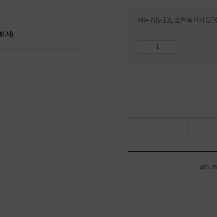
캐논 NB-13L 호환충전기 G7X G
매 시)
최대 3