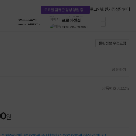
혜택 PACK
Dell 구매 찬스
Apple 기업전용관
로그인
회원가입
상담센터
토요일 컴퓨존 정상 영업 중
프로 에센셜
HP 브랜드스토어
타협 없는 게이밍
LG gram & 브랜드스토어
공식
HP OMEN
Microsoft 브랜드스토어
로지텍
AMD 브랜드스토어
정품 캠페인
Intel 브랜드스토어
틀린정보 수정요청
삼성 키보드&마우스
RAZER 브랜드스토어
10% 쿠폰 할인
Apple 기업전용관
케이블메이트 3분기
케이블 전설이 되다
야식까지 책임진다!
공유하기
승리를 부르는 오멘
ASUS ROG
20주년 한정판
상품번호 : 822242
AMD로 시작하는
스마트 오피스환경
AI비즈니스 노트북
HP엘리트북/프로북
00
비즈니스 강자
원
HP 프로북 4
리뷰 Npay 증정
MSI 공유기
X 계좌이체] 50,000원 즉시할인 (1,000,000원 이상 결제 시)