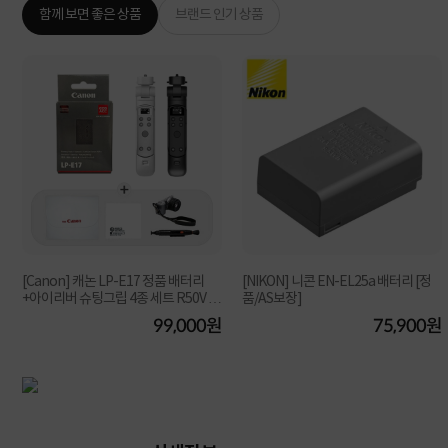
함께 보면 좋은 상품
브랜드 인기 상품
[Canon] 캐논 LP-E17 정품 배터리
[NIKON] 니콘 EN-EL25a 배터리 [정
+아이리버 슈팅그립 4종 세트 R50V M
품/AS보장]
6 Mark II
원
99,000원
75,900원