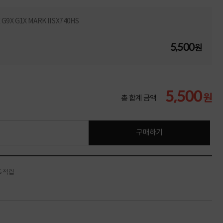
9X G1X MARK II SX740HS
5,500
원
5,500
원
총 합계 금액
구매하기
% 적립