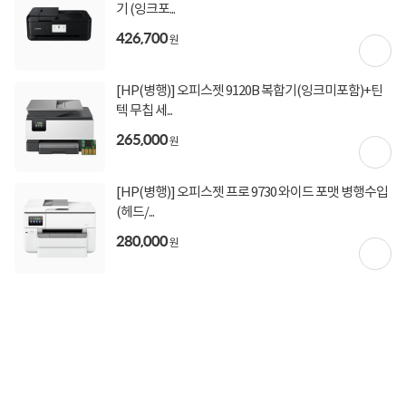
기 (잉크포...
426,700
원
[HP(병행)] 오피스젯 9120B 복합기(잉크미포함)+틴
텍 무칩 세...
265,000
원
[HP(병행)] 오피스젯 프로 9730 와이드 포맷 병행수입
(헤드/...
280,000
원