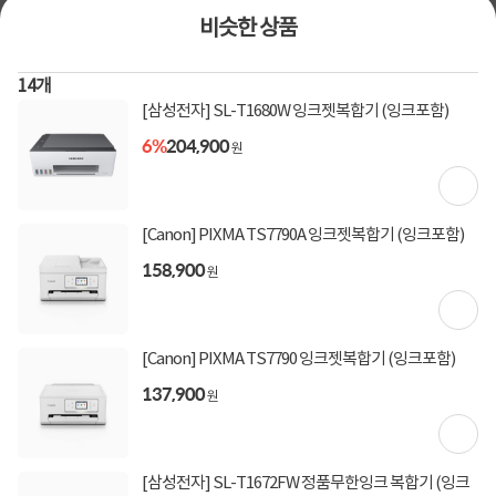
(1,000,000원 이상 결제 시)
[토스페이 X 계좌이체] 20,000원 즉시할인
비슷한 상품
(600,000원 이상 결제 시)
[토스페이 X 농협카드] 5% 즉시할인 (800,000원 이
14
개
상 결제 시)
[토스페이 X 현대카드] 5% 즉시할인 (800,000원 이
[삼성전자] SL-T1680W 잉크젯복합기 (잉크포함)
상 결제 시)
6%
204,900
무이자 할부혜택
원
결제혜택
5만원
5%
[Canon] PIXMA TS7790A 잉크젯복합기 (잉크포함)
1,400원 적립
적립금
158,900
원
11월 30일
입고일
[Canon] PIXMA TS7790 잉크젯복합기 (잉크포함)
평균 1일이내 발송
배송정보
업체직배송
(공휴일 제외)
137,900
원
무료배송
배송비
(제주,도서/산간 지역 추가비용)
[삼성전자] SL-T1672FW 정품무한잉크 복합기 (잉크