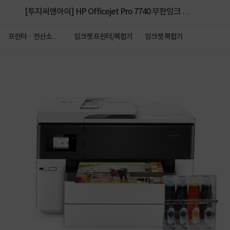
[투지씨앤아이] HP Officejet Pro 7740 무한잉크 복
합기 (병행수입) + 아이팩 무칩 무한공급기 [600ml]
프린터ㆍ전산소모
잉크젯 프린터/복합기
잉크젯 복합기
품