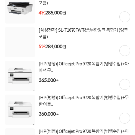
포함)
상세정보
구매후기(
39
)
Q&A(
0
)
4%
285,000
원
구매 시 유의사항
[삼성전자] SL-T1670FW 정품무한잉크 복합기 (잉크
★★해당 제품은 직발송 제품으로 13시 이후 주문건은 익일 발송됩니다.
포함)
택배사 사정으로 인해, "전라도" 지역은 2-3일 지연될 수 있습니다.
해당 제품은 설치비 별도 추가가 필요한 제품입니다.
5%
284,000
원
해당 거래처는 12시 주문까지 당일 발송됩니다.
[HP(병행)] Officejet Pro 9720 복합기(병행수입) +아
이팩 무...
365,000
상세정보를
확대
해서 볼 수 있습니다.
원
[HP(병행)] Officejet Pro 9720 복합기(병행수입) +무
한 아틀...
360,000
원
[HP(병행)] Officejet Pro 9720 복합기(병행수입) +아