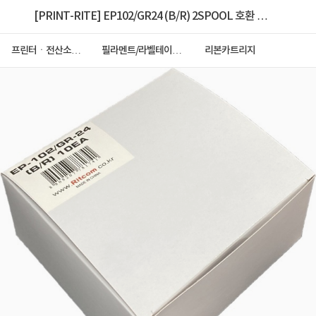
[PRINT-RITE] EP102/GR24 (B/R) 2SPOOL 호환 리
본 + 카트리지 [검정/빨강] 1Box (10EA)
프린터ㆍ전산소모
필라멘트/라벨테이프/
리본카트리지
품
리본