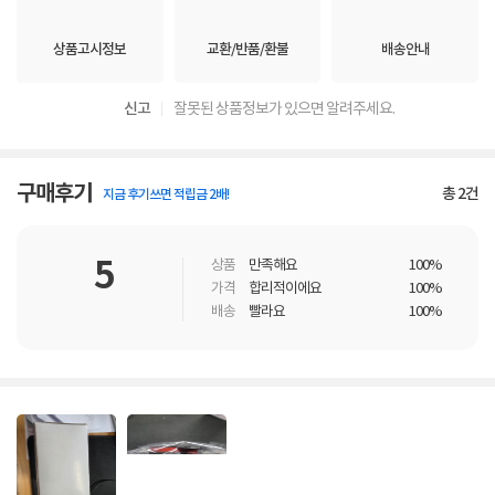
상품고시정보
교환/반품/환불
배송안내
신고
잘못된 상품정보가 있으면 알려주세요.
구매후기
총
2
건
지금 후기쓰면 적립금 2배!
5
상품
만족해요
100%
가격
합리적이에요
100%
배송
빨라요
100%