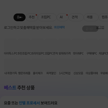
홈
추천
조립PC
AI
견적
래플
컴퓨
로그인하고 맞춤혜택을 받아보세요.
회원혜택
로그인
2
/
60
그래서 준비했습니다🖱️
슈퍼스트라이크 판매 사전 공지
아이웍스 PC
추천조립 PC
프리미엄 PC
조립PC견적
맞춰줘가격
깎아줘PC
구해줘PC
게임PC
내 취향가득
행운의래플
출석체크
파격할인
1시간픽업
신상모음
이상품어때
무료배
베스트
추천 상품
요즘 뜨는
인텔 프로세서
보여드려요