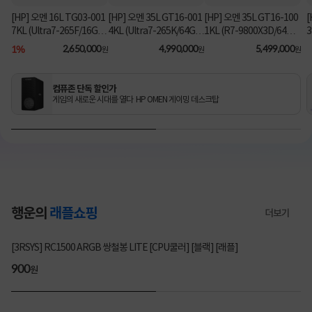
[HP] 오멘 16L TG03-001
[HP] 오멘 35L GT16-001
[HP] 오멘 35L GT16-100
[
7KL (Ultra7-265F/16GB/
4KL (Ultra7-265K/64GB/
1KL (R7-9800X3D/64G
3
1TB/RX9060XT/FD) [기
2TB/RTX5070Ti/FD) 3
B/1TB/RTX5080/FD) [기
B
1%
2,650,000
4,990,000
5,499,000
원
원
원
본제품]★컴퓨존 단독! O
년워런티 [기본제품]★컴
본제품]★컴퓨존 단독! 수
MEN 데스크탑 더블할인
퓨존 단독! 수량한정 특가
량한정 특가쿠폰★
★
쿠폰★
컴퓨존 단독 할인가
게임의 새로운 시대를 열다 HP OMEN 게이밍 데스크탑
행운의
래플쇼핑
더보기
3220명 참여
[3RSYS] RC1500 ARGB 쌍철봉 LITE [CPU쿨러] [블랙] [래플]
200
900
200
900
원
원
원
원