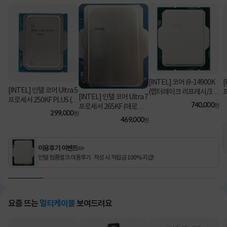
[INTEL] 코어 i9-14900K
[
[INTEL] 인텔 코어 Ultra 5
(랩터레이크 리프레시/3.2
[INTEL] 인텔 코어 Ultra 7
프로세서 250KF PLUS (애
GHz/36MB/쿨러 미포함)
740,000
원
프로세서 265KF (애로우
로우 레이크/5.3GHz/30M
[정품벌크]
299,000
원
레이크/3.9GHz/30MB/쿨
469,000
B) [정품벌크/쿨러미포함]
원
러미포함) [정품벌크]
이용후기 이벤트✏️
인텔 정품벌크 이용후기 작성 시 적립금 100% 지급!
요즘 뜨는
멀티케이블
보여드려요