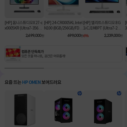
[HP] 옴니스튜디오X 27-c
[HP] 24-CR0005KL Intel
[HP] 엘리트스튜디오 8 G
[
x0005KR (Ultra7-356H/
N100 (8GB/256GB/FD)
1i CJ1M8PT (Ultra7-26
3
16GB/1TB/Win11Hom
[기본제품]
5/8GB/512GB/Win11Pr
2,699,000
699,000
6%
2,239,000
원
원
원
e) [기본제품]
o) 올인원PC [기본제품]★
오직 컴퓨존에서만, 여름
맞이 HP 데스크탑 한정특
컴퓨존 단독특가
가!★
모든 것을 하나로, 공간은 여유롭게!
요즘 뜨는
HP OMEN
보여드려요