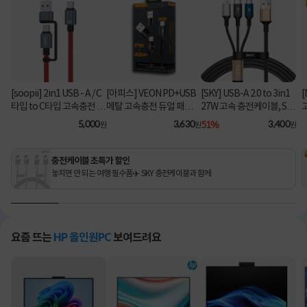
[soopii] 2in1 USB - A / C
[아피스] VEON PD+USB
[SKY] USB-A 2.0 to 3in1
[
타입 to C타입 고속충전 케
메탈 고속충전 듀얼 패브릭
27W 고속 충전케이블, SK
이블 PD 100W S52C [1.2
8핀 케이블
Y-A2-3IN1 [블랙/2m]
C
5,000
3,630
51%
3,400
원
원
원
m/레드]
충전케이블 초특가 할인
놓치면 안 되는 여행 필수품✈️ SKY 충전케이블과 함께
요즘 뜨는
HP 올인원PC
보여드려요