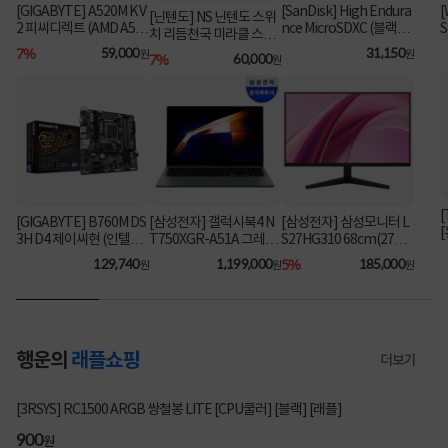
[GIGABYTE] A520M K V
[SanDisk] High Endura
[
[닌텐도] NS 닌텐도 스위
2 피씨디렉트 (AMD A52
nce MicroSDXC (블랙박
S
치 리듬천국 미라클 스타
스&CCTV전용) 64GB
[
0/M-ATX) ⚡플래티넘 특
7%
59,000
31,150
즈
원
원
7%
60,000
원
[어댑터포함] [SDSQQN
가⚡
R-064G-GN6IA]
[
[GIGABYTE] B760M DS
[삼성전자] 갤럭시북4 N
[삼성전자] 삼성모니터 L
3H D4 제이씨현 (인텔B7
T750XGR-A51A 그레이
S27HG310 68cm(27인
60/M-ATX)
(i5-1335U/16GB/256G
치) FHD IPS 144Hz 사무
129,740
1,199,000
5%
185,000
원
원
원
B/FD) [기본제품] [최대
용 ▶ LS27F322 후속 모
가 104만]
델 ◀
행운의
래플쇼핑
더보기
3031명 참여
[3RSYS] RC1500 ARGB 쌍철봉 LITE [CPU쿨러] [블랙] [래플]
200
900
200
900
원
원
원
원