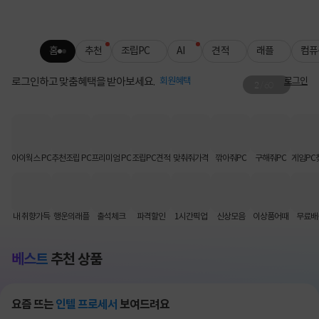
홈
추천
조립PC
AI
견적
래플
컴퓨
로그인하고 맞춤혜택을 받아보세요.
회원혜택
로그인
2
/
60
그래서 준비했습니다🖱️
슈퍼스트라이크 판매 사전 공지
아이웍스 PC
추천조립 PC
프리미엄 PC
조립PC견적
맞춰줘가격
깎아줘PC
구해줘PC
게임PC
내 취향가득
행운의래플
출석체크
파격할인
1시간픽업
신상모음
이상품어때
무료배
베스트
추천 상품
요즘 뜨는
인텔 프로세서
보여드려요