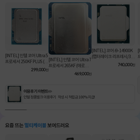
[INTEL] 코어 i9-14900K
[
[INTEL] 인텔 코어 Ultra 5
(랩터레이크 리프레시/3.2
[INTEL] 인텔 코어 Ultra 7
프로세서 250KF PLUS (애
GHz/36MB/쿨러 미포함)
740,000
원
프로세서 265KF (애로우
로우 레이크/5.3GHz/30M
[정품벌크]
299,000
원
레이크/3.9GHz/30MB/쿨
469,000
B) [정품벌크/쿨러미포함]
원
러미포함) [정품벌크]
이용후기 이벤트✏️
인텔 정품벌크 이용후기 작성 시 적립금 100% 지급!
요즘 뜨는
멀티케이블
보여드려요