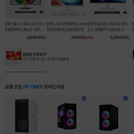
[HP] 옴니스튜디오X 27-c
[HP] 24-CR0005KL Intel
[HP] 엘리트스튜디오 8 G
[
x0005KR (Ultra7-356H/
N100 (8GB/256GB/FD)
1i CJ1M8PT (Ultra7-26
3
16GB/1TB/Win11Hom
[기본제품]
5/8GB/512GB/Win11Pr
2,699,000
699,000
6%
2,239,000
원
원
원
e) [기본제품]
o) 올인원PC [기본제품]★
오직 컴퓨존에서만, 여름
맞이 HP 데스크탑 한정특
컴퓨존 단독특가
가!★
모든 것을 하나로, 공간은 여유롭게!
요즘 뜨는
HP OMEN
보여드려요