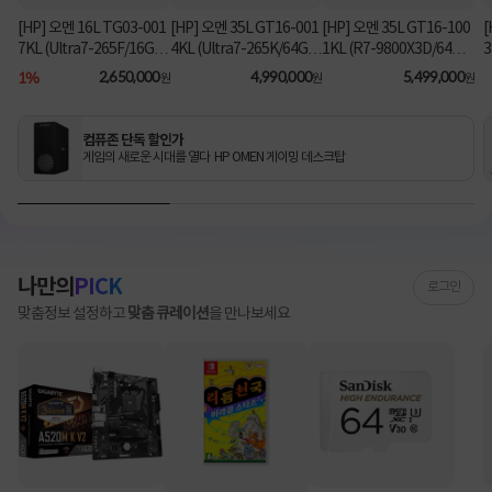
[HP] 오멘 16L TG03-001
[HP] 오멘 35L GT16-001
[HP] 오멘 35L GT16-100
[
7KL (Ultra7-265F/16GB/
4KL (Ultra7-265K/64GB/
1KL (R7-9800X3D/64G
3
1TB/RX9060XT/FD) [기
2TB/RTX5070Ti/FD) 3
B/1TB/RTX5080/FD) [기
B
1%
2,650,000
4,990,000
5,499,000
원
원
원
본제품]★컴퓨존 단독! O
년워런티 [기본제품]★컴
본제품]★컴퓨존 단독! 수
MEN 데스크탑 더블할인
퓨존 단독! 수량한정 특가
량한정 특가쿠폰★
★
쿠폰★
컴퓨존 단독 할인가
게임의 새로운 시대를 열다 HP OMEN 게이밍 데스크탑
나만의
PICK
로그인
맞춤정보 설정하고
맞춤 큐레이션
을 만나보세요