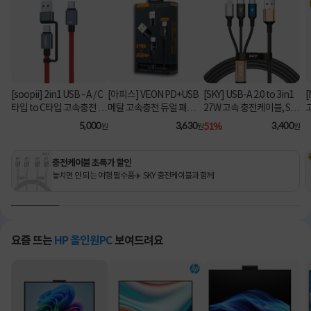
[soopii] 2in1 USB - A / C
[아피스] VEON PD+USB
[SKY] USB-A 2.0 to 3in1
[
타입 to C타입 고속충전 케
메탈 고속충전 듀얼 패브릭
27W 고속 충전케이블, SK
이블 PD 100W S52C [1.2
8핀 케이블
Y-A2-3IN1 [블랙/2m]
C
5,000
3,630
51%
3,400
원
원
원
m/레드]
충전케이블 초특가 할인
놓치면 안 되는 여행 필수품✈️ SKY 충전케이블과 함께
요즘 뜨는
HP 올인원PC
보여드려요