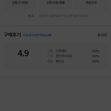
상품고시정보
교환/반품/환불
배송안내
신고
잘못된 상품정보가 있으면 알려주세요.
구매후기
총
18
건
지금 후기쓰면 적립금 2배!
4.9
상품
만족해요
100%
가격
합리적이에요
100%
배송
빨라요
100%