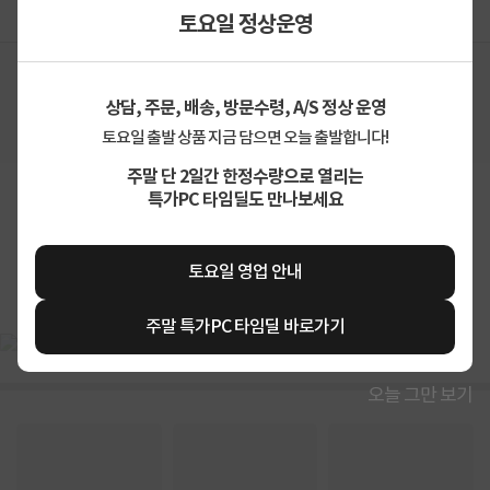
상세정보
구매후기(
18
)
Q&A(
0
)
토요일 정상운영
구매 시 유의사항
상담, 주문, 배송, 방문수령, A/S 정상 운영
※공급처 사정으로 16시 30분 이후 결제 건은 익일 입고됩니다. (재고보유 제품 제외)
토요일 출발 상품 지금 담으면 오늘 출발합니다!
주말 단 2일간 한정수량으로 열리는
특가PC 타임딜도 만나보세요
상세정보를
확대
해서 볼 수 있습니다.
토요일 영업 안내
FW241.jpg
상세정보 펼쳐보기
주말 특가PC 타임딜 바로가기
오늘 그만 보기