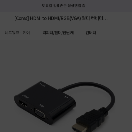
토요일 컴퓨존은 정상영업 중
[Coms] HDMI to HDMI/RGB(VGA) 멀티 컨버터
[FW241]
네트워크ㆍ케이블
리피터/젠더/전원 케이
컨버터
ㆍCCTV
블