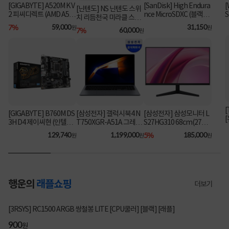
[GIGABYTE] A520M K V
[SanDisk] High Endura
[
[닌텐도] NS 닌텐도 스위
2 피씨디렉트 (AMD A52
nce MicroSDXC (블랙박
S
치 리듬천국 미라클 스타
스&CCTV전용) 64GB
[
0/M-ATX) ⚡플래티넘 특
7%
59,000
31,150
즈
원
원
7%
60,000
원
[어댑터포함] [SDSQQN
가⚡
R-064G-GN6IA]
[
[GIGABYTE] B760M DS
[삼성전자] 갤럭시북4 N
[삼성전자] 삼성모니터 L
3H D4 제이씨현 (인텔B7
T750XGR-A51A 그레이
S27HG310 68cm(27인
60/M-ATX)
(i5-1335U/16GB/256G
치) FHD IPS 144Hz 사무
129,740
1,199,000
5%
185,000
원
원
원
B/FD) [기본제품] [최대
용 ▶ LS27F322 후속 모
가 104만]
델 ◀
행운의
래플쇼핑
더보기
3049명 참여
[3RSYS] RC1500 ARGB 쌍철봉 LITE [CPU쿨러] [블랙] [래플]
200
900
200
900
원
원
원
원