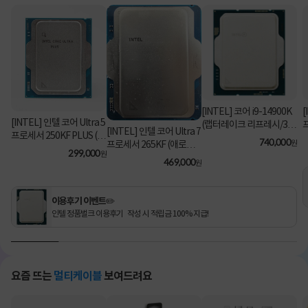
[INTEL] 코어 i9-14900K
[
[INTEL] 인텔 코어 Ultra 5
(랩터레이크 리프레시/3.2
[INTEL] 인텔 코어 Ultra 7
프로세서 250KF PLUS (애
GHz/36MB/쿨러 미포함)
740,000
원
프로세서 265KF (애로우
로우 레이크/5.3GHz/30M
[정품벌크]
299,000
원
레이크/3.9GHz/30MB/쿨
469,000
B) [정품벌크/쿨러미포함]
원
러미포함) [정품벌크]
이용후기 이벤트✏️
인텔 정품벌크 이용후기 작성 시 적립금 100% 지급!
요즘 뜨는
멀티케이블
보여드려요