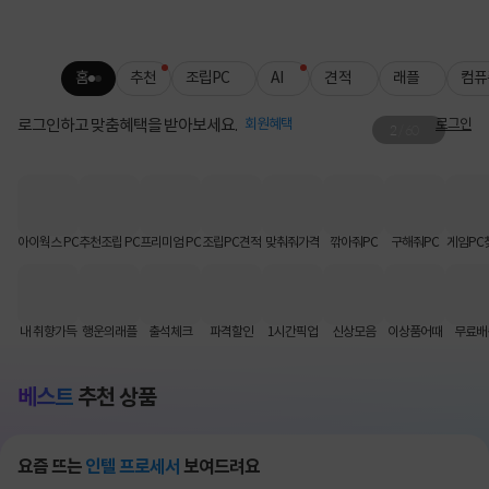
홈
추천
조립PC
AI
견적
래플
컴퓨
로그인하고 맞춤혜택을 받아보세요.
회원혜택
로그인
2
/
60
그래서 준비했습니다🖱️
슈퍼스트라이크 판매 사전 공지
아이웍스 PC
추천조립 PC
프리미엄 PC
조립PC견적
맞춰줘가격
깎아줘PC
구해줘PC
게임PC
내 취향가득
행운의래플
출석체크
파격할인
1시간픽업
신상모음
이상품어때
무료배
베스트
추천 상품
요즘 뜨는
인텔 프로세서
보여드려요