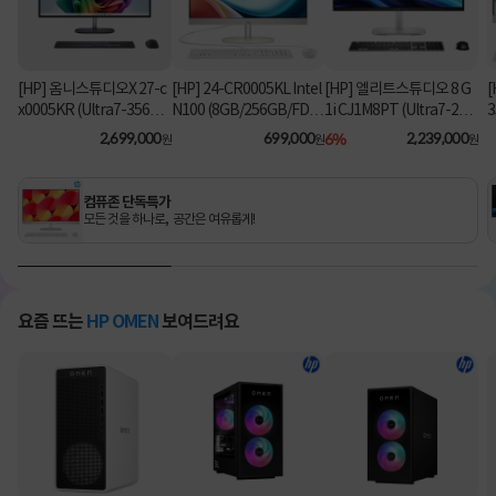
[HP] 옴니스튜디오X 27-c
[HP] 24-CR0005KL Intel
[HP] 엘리트스튜디오 8 G
[
x0005KR (Ultra7-356H/
N100 (8GB/256GB/FD)
1i CJ1M8PT (Ultra7-26
3
16GB/1TB/Win11Hom
[기본제품]
5/8GB/512GB/Win11Pr
2,699,000
699,000
6%
2,239,000
원
원
원
e) [기본제품]
o) 올인원PC [기본제품]★
오직 컴퓨존에서만, 여름
맞이 HP 데스크탑 한정특
컴퓨존 단독특가
가!★
모든 것을 하나로, 공간은 여유롭게!
요즘 뜨는
HP OMEN
보여드려요