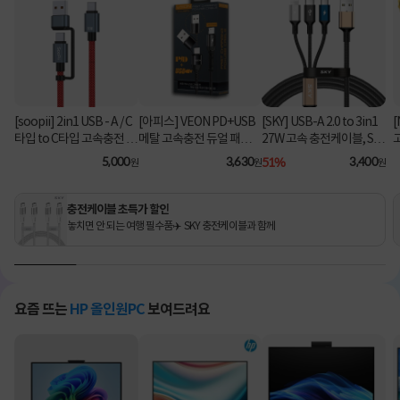
[soopii] 2in1 USB - A / C
[아피스] VEON PD+USB
[SKY] USB-A 2.0 to 3in1
[
타입 to C타입 고속충전 케
메탈 고속충전 듀얼 패브릭
27W 고속 충전케이블, SK
이블 PD 100W S52C [1.2
8핀 케이블
Y-A2-3IN1 [블랙/2m]
C
5,000
3,630
51%
3,400
원
원
원
m/레드]
충전케이블 초특가 할인
놓치면 안 되는 여행 필수품✈️ SKY 충전케이블과 함께
요즘 뜨는
HP 올인원PC
보여드려요