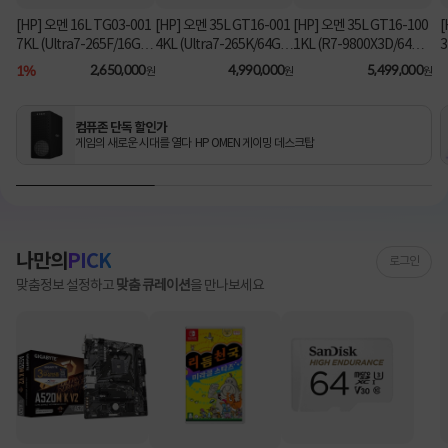
[HP] 오멘 16L TG03-001
[HP] 오멘 35L GT16-001
[HP] 오멘 35L GT16-100
[
7KL (Ultra7-265F/16GB/
4KL (Ultra7-265K/64GB/
1KL (R7-9800X3D/64G
3
1TB/RX9060XT/FD) [기
2TB/RTX5070Ti/FD) 3
B/1TB/RTX5080/FD) [기
B
1%
2,650,000
4,990,000
5,499,000
원
원
원
본제품]★컴퓨존 단독! O
년워런티 [기본제품]★컴
본제품]★컴퓨존 단독! 수
MEN 데스크탑 더블할인
퓨존 단독! 수량한정 특가
량한정 특가쿠폰★
★
쿠폰★
컴퓨존 단독 할인가
게임의 새로운 시대를 열다 HP OMEN 게이밍 데스크탑
나만의
PICK
로그인
맞춤정보 설정하고
맞춤 큐레이션
을 만나보세요