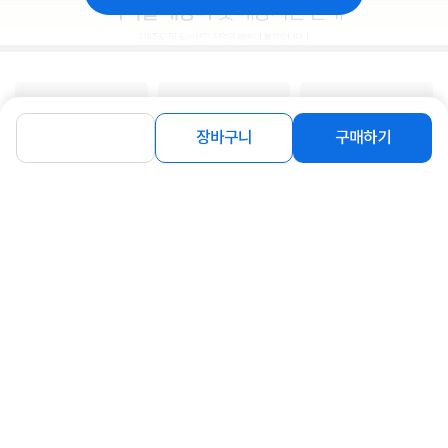
장바구니
구매하기
상품고시정보
교환/반품/환불
배송안내
신고
잘못된 상품정보가 있으면 알려주세요.
구매후기
총
0
건
지금 후기쓰면 적립금 2배!
구매후기가 없습니다.
상품 Q&A
총 0건
문의하기