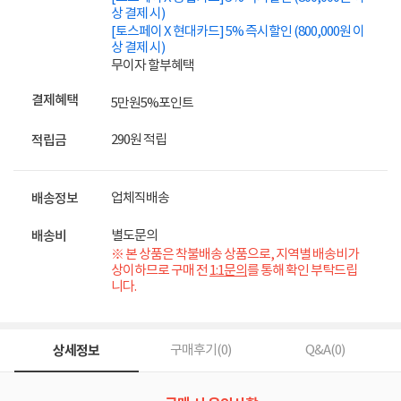
상 결제 시)
[토스페이 X 현대카드] 5% 즉시할인 (800,000원 이
상 결제 시)
무이자 할부혜택
결제혜택
5만원
5%
포인트
290원 적립
적립금
업체직배송
배송정보
별도문의
배송비
※ 본 상품은 착불배송 상품으로, 지역별 배송비가
상이하므로 구매 전
1:1문의
를 통해 확인 부탁드립
니다.
상세정보
구매후기(
0
)
Q&A(
0
)