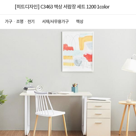
[히트디자인] C3463 책상 서랍장 세트 1200 1color
가구ㆍ조명ㆍ전기
서재/사무용가구
책상