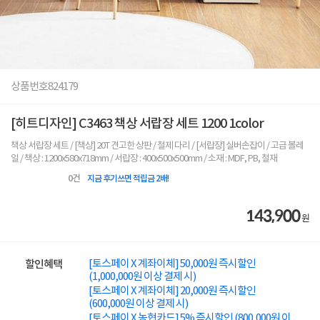
상품번호
824179
[히트디자인] C3463 책상 서랍장 세트 1200 1color
책상 서랍장 세트 / [책상] 20T 견고한 상판 / 철제 다리 / [서랍장] 실버손잡이 / 고급 볼레
일 / 책상 : 1200x580x718mm / 서랍장 : 400x500x500mm / 소재 : MDF, PB, 철재
0
건
지금 후기쓰면 적립금 2배!
143,900
원
[토스페이 X 계좌이체] 50,000원 즉시할인
할인혜택
(1,000,000원 이상 결제 시)
[토스페이 X 계좌이체] 20,000원 즉시할인
(600,000원 이상 결제 시)
[토스페이 X 농협카드] 5% 즉시할인 (800,000원 이