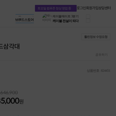
HP OMEN
HP 브랜드스토어
로지텍
LG gram & 브랜드스토어
로그인
회원가입
상담센터
토요일 컴퓨존 정상 영업 중
정품 캠페인
Microsoft 브랜드스토어
삼성 키보드&마우스
AMD 브랜드스토어
공식
10% 쿠폰 할인
Intel 브랜드스토어
케이블메이트 3분기
RAZER 브랜드스토어
케이블 전설이 되다
Apple 기업전용관
틀린정보 수정요청
야식까지 책임진다!
승리를 부르는 오멘
헤드삼각대
ASUS ROG
20주년 한정판
공유하기
AMD로 시작하는
스마트 오피스환경
AI비즈니스 노트북
상품번호 : 824451
HP엘리트북/프로북
비즈니스 강자
HP 프로북 4
리뷰 Npay 증정
,646,900
MSI 공유기
85,000
적립금 3% 페이백
원
시스코 스위칭허브
누적 금액 별
적립금 페이백!