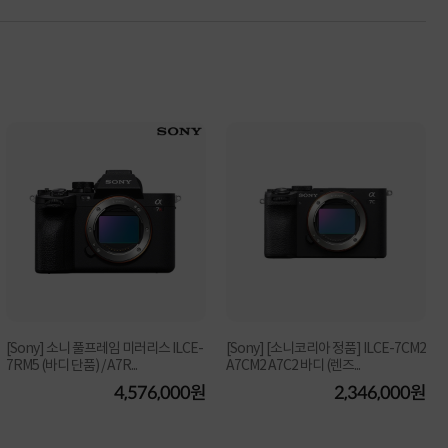
[Sony] 소니 풀프레임 미러리스 ILCE-
[Sony] [소니코리아 정품] ILCE-7CM2
7RM5 (바디 단품) / A7R...
A7CM2 A7C2 바디 (렌즈...
4,576,000원
2,346,000원