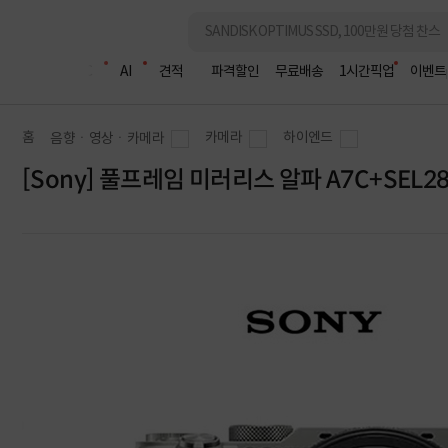
조립PC
AI
견적
파격할인
무료배송
1시간픽업
이벤트
홈
카메라
하이엔드
음향ㆍ영상ㆍ카메라
[Sony] 풀프레임 미러리스 알파 A7C+SE