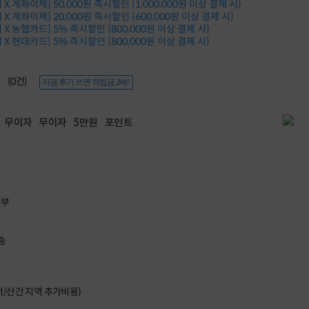
X 계좌이체] 50,000원 즉시할인 (1,000,000원 이상 결제 시)
Dell 구매왕
X 계좌이체] 20,000원 즉시할인 (600,000원 이상 결제 시)
상품권 30만원
X 농협카드] 5% 즉시할인 (800,000원 이상 결제 시)
삼성모니터 여름맞이
X 현대카드] 5% 즉시할인 (800,000원 이상 결제 시)
특별 할인 이벤트
한단계 더 진화한
HAF II 500
(0건)
지금 후기 쓰면 적립금 2배!
AI 업무환경 완성
HP 워크스테이션
여름맞이 사은품
무이자
무이자
5만원
포인트
HP 프로데스크 4
모든 것을 하나로
HP올인원 단독특가
네트워크 자재
혜택 PACK
할부
Dell 구매 찬스
프로 에센셜
송
도서/산간 지역 추가비용)