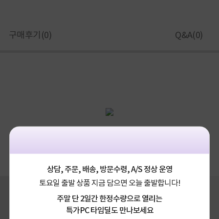
구매후기(
0
)
Q&A(
0
)
확인하기
🔹이
달
의
결제
혜택
➡️
🔹
상담, 주문, 배송, 방문수령, A/S 정상 운영
토요일 출발 상품 지금 담으면 오늘 출발합니다!
주말 단 2일간 한정수량으로 열리는
특가PC 타임딜도 만나보세요