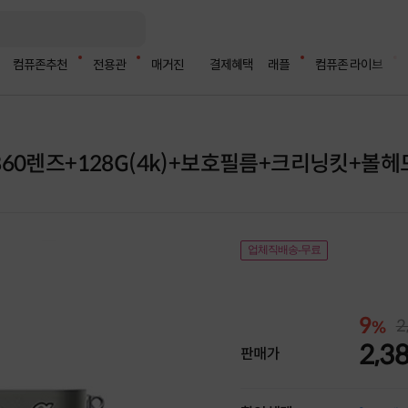
컴퓨존추천
전용관
매거진
결제혜택
래플
컴퓨존 라이브
L2860렌즈+128G(4k)+보호필름+크리닝킷+볼
업체직배송-무료
9
2
%
2,3
판매가