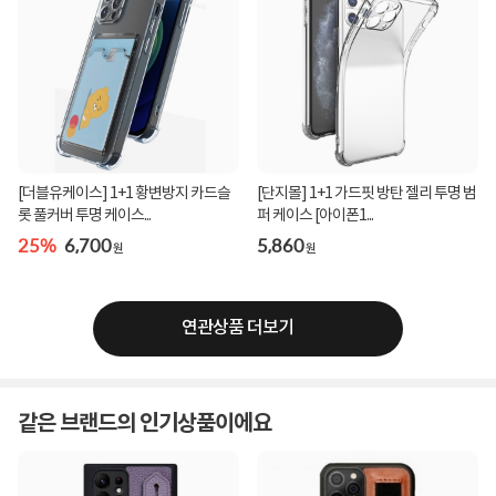
[더블유케이스] 1+1 황변방지 카드슬
[단지몰] 1+1 가드핏 방탄 젤리 투명 범
롯 풀커버 투명 케이스...
퍼 케이스 [아이폰1...
25%
6,700
5,860
원
원
연관상품 더보기
같은 브랜드의 인기상품이에요