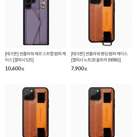
[테크폰] 썬플라워 헤르 스트랩 범퍼 케
[테크폰] 썬플라워 밴딩 범퍼 케이스
이스 [갤럭시 S25]
[갤럭시 노트20 울트라 (N986)]
10,600
7,900
원
원