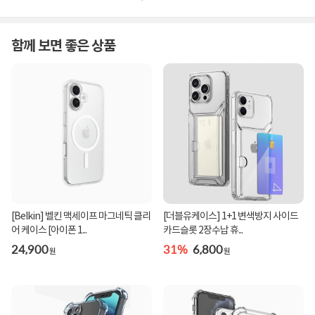
함께 보면 좋은 상품
[Belkin] 벨킨 맥세이프 마그네틱 클리
[더블유케이스] 1+1 변색방지 사이드
어 케이스 [아이폰 1...
카드슬롯 2장수납 휴...
24,900
31%
6,800
원
원