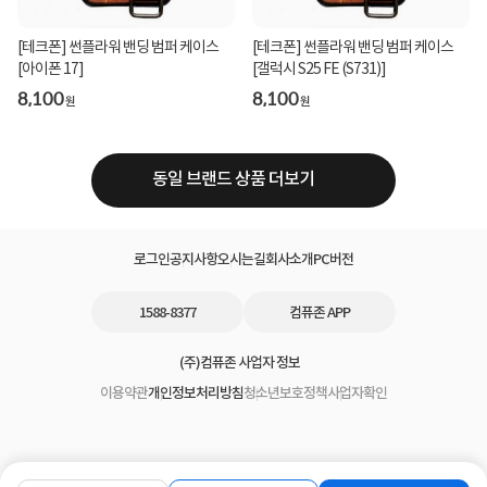
[테크폰] 썬플라워 밴딩 범퍼 케이스
[테크폰] 썬플라워 밴딩 범퍼 케이스
[아이폰 17]
[갤럭시 S25 FE (S731)]
8,100
8,100
원
원
동일 브랜드 상품 더보기
로그인
공지사항
오시는길
회사소개
PC버전
1588-8377
컴퓨존 APP
(주)컴퓨존 사업자 정보
이용약관
개인정보처리방침
청소년보호정책
사업자확인