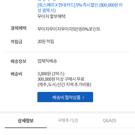
[토스페이 X 현대카드] 5% 즉시할인 (800,000원 이
상 결제 시)
무이자 할부혜택
결제혜택
무이자
무이자
무이자
5만원
5%
포인트
20원 적립
적립금
업체직배송
배송정보
3,000원 (1박스)
배송비
300,000원 이상 구매시 무료
(제주,도서/산간 지역 추가비용)

배송비 절약상품
상세정보
구매후기(
3
)
Q&A(
0
)