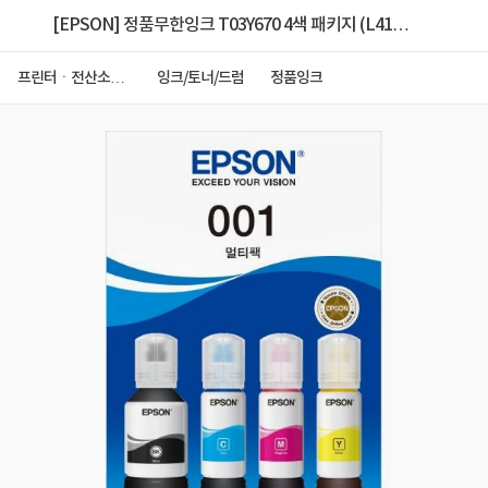
[EPSON] 정품무한잉크 T03Y670 4색 패키지 (L4150/
검정:7,500매,컬러:6,000매)
프린터ㆍ전산소모
잉크/토너/드럼
정품잉크
품