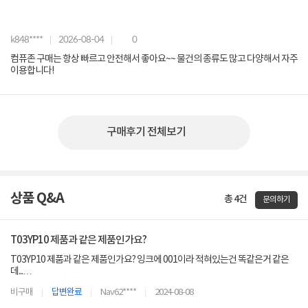
k848****
2026-08-04
0
컴퓨존 구매는 항상 빠르고 안전해서 좋아요~~ 물건의 종류도 많고 다양해서 자주
이용합니다!
구매후기 전체보기
상품 Q&A
총 4건
문의하기
T03YP10 제품과 같은 제품인가요?
T03YP10 제품과 같은 제품인가요? 잉크에 001이라 적혀있는건 똑같은거 같은
데...
차이가 뭔가요?
비구매
답변완료
Nav62****
2024-08-08