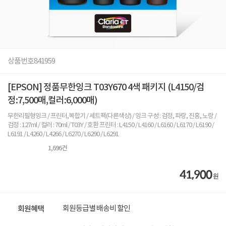
상품번호
841959
[EPSON] 정품무한잉크 T03Y670 4색 패키지 (L4150/검
정:7,500매,컬러:6,000매)
무한리필형잉크 / 프린터,복합기 / 세트팩(다른색상) / 잉크 구성 : 검정, 파랑, 진홍, 노랑 /
검정 : 127ml / 컬러 : 70ml / T03Y / 호환 프린터 : L4150 / L4160 / L6160 / L6170 / L6190 /
L6191 / L4260 / L4266 / L6270 / L6290 / L6291
1,696
건
41,900
원
회원등급별 배송비 할인
회원혜택