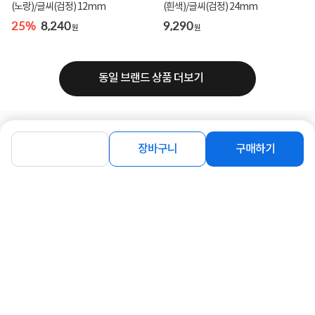
(노랑)/글씨(검정) 12mm
(흰색)/글씨(검정) 24mm
25%
8,240
9,290
원
원
동일 브랜드 상품 더보기
로그인
공지사항
오시는길
회사소개
PC버전
장바구니
구매하기
1588-8377
컴퓨존 APP
(주)컴퓨존 사업자 정보
이용약관
개인정보처리방침
청소년보호정책
사업자확인