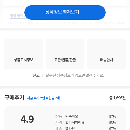
상세정보 펼쳐보기
상품고시정보
교환/반품/환불
배송안내
신고
잘못된 상품정보가 있으면 알려주세요.
구매후기
총
1,696
건
지금 후기쓰면 적립금 2배!
4.9
상품
만족해요
97%
가격
합리적이에요
93%
배송
빨라요
97%