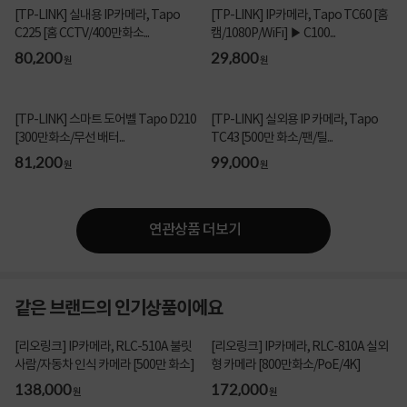
[TP-LINK] 실내용 IP카메라, Tapo
[TP-LINK] IP카메라, Tapo TC60 [홈
C225 [홈 CCTV/400만화소...
캠/1080P/WiFi] ▶ C100...
80,200
29,800
원
원
[TP-LINK] 스마트 도어벨 Tapo D210
[TP-LINK] 실외용 IP 카메라, Tapo
[300만화소/무선 배터...
TC43 [500만 화소/팬/틸...
81,200
99,000
원
원
연관상품 더보기
같은 브랜드의 인기상품이에요
[리오링크] IP카메라, RLC-510A 불릿
[리오링크] IP카메라, RLC-810A 실외
사람/자동차 인식 카메라 [500만 화소]
형 카메라 [800만화소/PoE/4K]
138,000
172,000
원
원