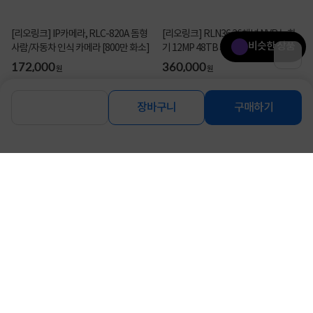
[리오링크] IP카메라, RLC-820A 돔형
[리오링크] RLN36 36채널 NVR 녹화
비슷한 상품
사람/자동차 인식 카메라 [800만 화소]
기 12MP 48TB 지원 [하드미포함]
172,000
360,000
원
원
장바구니
구매하기
동일 브랜드 상품 더보기
로그인
공지사항
오시는길
회사소개
PC버전
1588-8377
컴퓨존 APP
(주)컴퓨존 사업자 정보
이용약관
개인정보처리방침
청소년보호정책
사업자확인