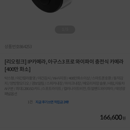
1
/
5
상품번호
864253
[리오링크] IP카메라, 아구스3 프로 와이파이 충전식 카메라
[400만 화소]
박스형 / 야간칼라촬영 / 야간감시 / Wi-Fi지원 / 400만화소이상 / 스마트폰호환 / 동작감
지 / 양방향오디오 / 경보알림 / 스피커내장 / 마이크내장 / 메모리저장 슬롯 /사람,자동차
AI구분 / 최대128GSD카드 /스포트라이트 / 컬러나이트비전 /듀얼밴드와이파이 / 태양광
패널옵션
1
건
지금 후기쓰면 적립금 2배!
166,600
원