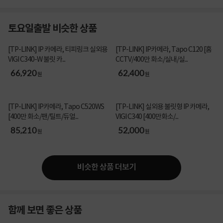
토요일출발 비슷한 상품
[TP-LINK] IP 카메라, 티피링크 실외용
[TP-LINK] IP카메라, Tapo C120 [홈
VIGI C340-W 불릿 카...
CCTV/400만 화소/실내/실...
66,920
62,400
원
원
[TP-LINK] IP카메라, Tapo C520WS
[TP-LINK] 실외용 불릿형 IP 카메라,
[400만 화소/팬/틸트/듀얼...
VIGI C340 [400만화소/...
85,210
52,000
원
원
비슷한 상품 더보기
함께 보면 좋은 상품