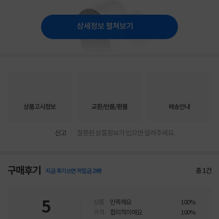
상세정보 펼쳐보기
상품고시정보
교환/반품/환불
배송안내
신고
잘못된 상품정보가 있으면 알려주세요.
구매후기
총
1
건
지금 후기쓰면 적립금 2배!
5
상품
만족해요
100%
가격
합리적이에요
100%