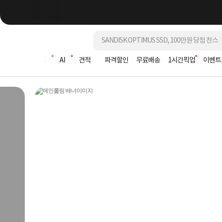
조립PC
AI
견적
파격할인
무료배송
1시간픽업
이벤트