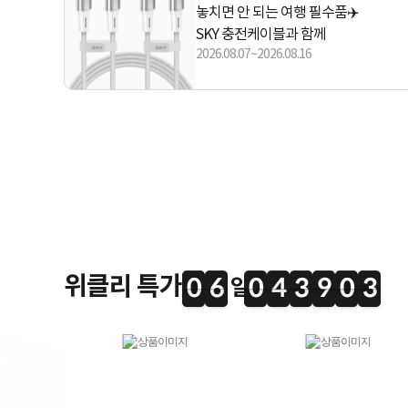
놓치면 안 되는 여행 필수품✈️
SKY 충전케이블과 함께
2026.08.07~2026.08.16
위클리 특가
0
6
0
4
3
9
0
2
0
6
0
4
3
9
0
1
3
2
1