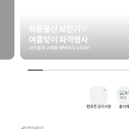
와룡물산 보안기💛
여름맞이 파격행사
사은품과 구매왕 혜택까지 누리자!
컴퓨존 공지사항
출석