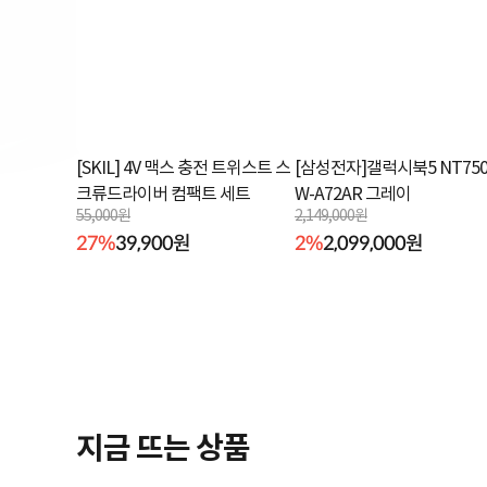
[SKIL] 4V 맥스 충전 트위스트 스
[삼성전자]갤럭시북5 NT750
크류드라이버 컴팩트 세트
W-A72AR 그레이
55,000원
2,149,000원
27%
39,900원
2%
2,099,000원
지금 뜨는 상품