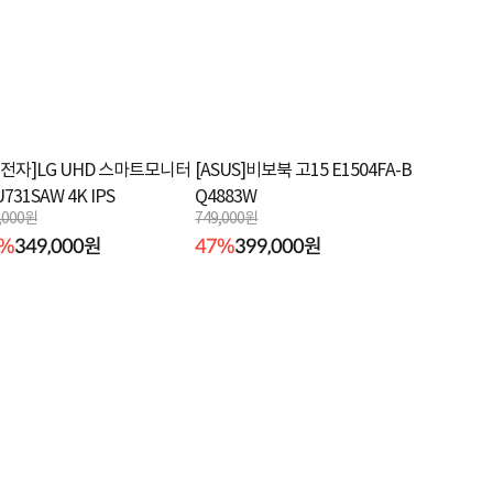
G전자]LG UHD 스마트모니터
[ASUS]비보북 고15 E1504FA-B
U731SAW 4K IPS
Q4883W
,000원
749,000원
6%
349,000원
47%
399,000원