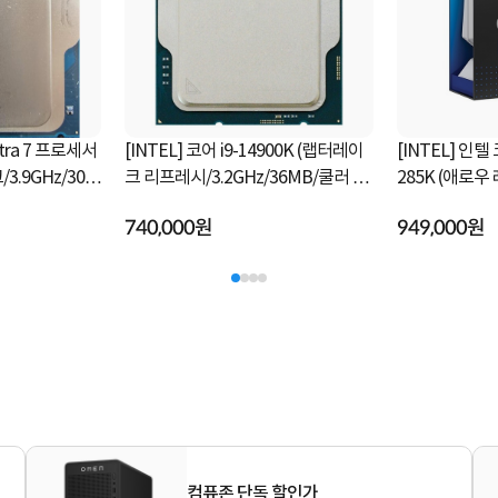
ltra 7 프로세서
[INTEL] 코어 i9-14900K (랩터레이
[INTEL] 인텔
크 리프레시/3.2GHz/36MB/쿨러 미
285K (애로
포함) [정품벌크]
[정품박스]
740,000원
949,000원
컴퓨존 단독 할인가