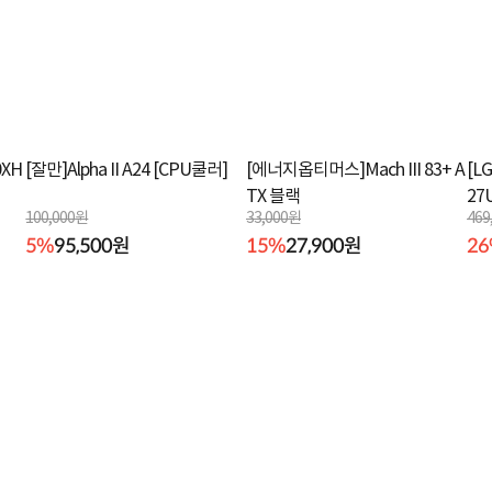
XH
[잘만]Alpha II A24 [CPU쿨러]
[에너지옵티머스]Mach III 83+ A
[L
TX 블랙
27
100,000원
33,000원
469
5%
95,500원
15%
27,900원
2