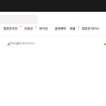
컴퓨존추천
전용관
매거진
결제혜택
래플
컴퓨존 라이브