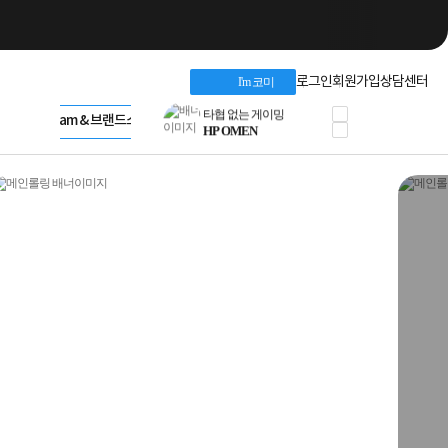
네트워크 자재
혜택 PACK
Dell 구매 찬스
Apple 기업전용관
로그인
회원가입
상담센터
I'm 코미
프로 에센셜
HP 브랜드스토어
타협 없는 게이밍
LG gram & 브랜드스토어
공식
HP OMEN
Microsoft 브랜드스토어
로지텍
AMD 브랜드스토어
정품 캠페인
Intel 브랜드스토어
삼성 키보드&마우스
RAZER 브랜드스토어
10% 쿠폰 할인
Apple 기업전용관
케이블메이트 3분기
케이블 전설이 되다
야식까지 책임진다!
승리를 부르는 오멘
ASUS ROG
20주년 한정판
AMD로 시작하는
스마트 오피스환경
AI비즈니스 노트북
HP엘리트북/프로북
비즈니스 강자