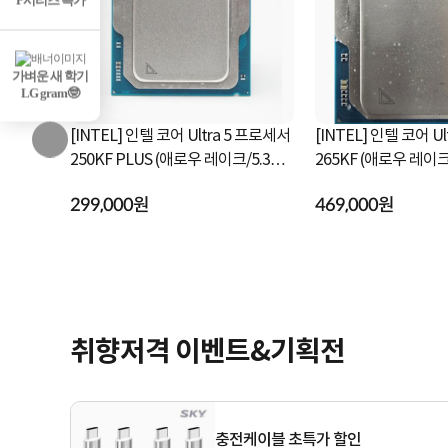
P시리즈 특가
가벼운 새 학기
LG gram🤓
a 7 프로세서
[INTEL] 인텔 코어 Ultra 5 프로세서
[INTEL] 인텔 코어 U
250KF PLUS (애로우 레이크/5.3GH
265KF (애로우 레이크/3.9GHz/30M
z/30MB) [정품...
B/쿨러미포함)...
299,000원
469,000원
취향저격 이벤트&기획전
충전케이블 초특가 할인