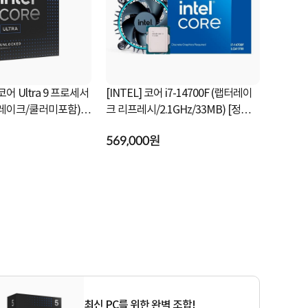
 코어 Ultra 9 프로세서
[INTEL] 코어 i7-14700F (랩터레이
[INTEL] 
우 레이크/쿨러미포함)
크 리프레시/2.1GHz/33MB) [정품박
레이크 /2.
스/쿨러포함]
쿨러포함]
569,000원
298,000
최신 PC를 위한 완벽 조합!