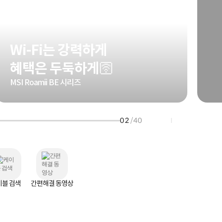
HP 프로북 4
리뷰 Npay 증정
MSI 공유기
적립금 3% 페이백
시스코 스위칭허브
Wi-Fi는 강력하게
누적 금액 별
적립금 페이백!
혜택은 두둑하게🛜
Dell 구매왕
상품권 30만원
MSI Roamii BE 시리즈
삼성모니터 여름맞이
특별 할인 이벤트
한단계 더 진화한
02
/40
HAF II 500
AI 업무환경 완성
HP 워크스테이션
여름맞이 사은품
HP 프로데스크 4
모든 것을 하나로
HP올인원 단독특가
이블 검색
간편해결 동영상
네트워크 자재
혜택 PACK
Dell 구매 찬스
프로 에센셜