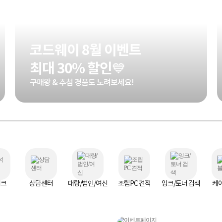
코드웨이 8월 이벤트
최대 30% 할인💙
구매왕 & 추첨 경품도 노려보세요!
체크
상담센터
대량/법인/여신
조립PC 견적
잉크/토너 검색
케