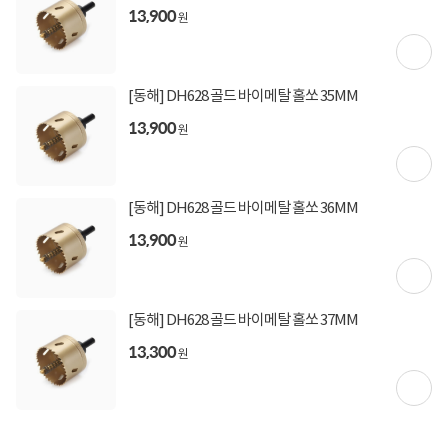
13,900
상세정보 펼쳐보기
원
[동해] DH628 골드 바이메탈 홀쏘 35MM
13,900
원
상품고시정보
교환/반품/환불
배송안내
[동해] DH628 골드 바이메탈 홀쏘 36MM
13,900
신고
잘못된 상품정보가 있으면 알려주세요.
원
구매후기
총
0
건
지금 후기쓰면 적립금 2배!
[동해] DH628 골드 바이메탈 홀쏘 37MM
13,300
원
구매후기가 없습니다.