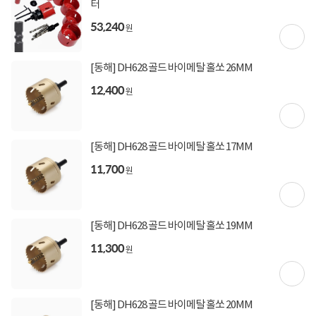
(600,000원 이상 결제 시)
터
[토스페이 X 농협카드] 5% 즉시할인 (800,000원 이
53,240
상 결제 시)
원
[토스페이 X 현대카드] 5% 즉시할인 (800,000원 이
상 결제 시)
[동해] DH628 골드 바이메탈 홀쏘 26MM
무이자 할부혜택
12,400
원
결제혜택
5만원
5%
포인트
10원 적립
적립금
[동해] DH628 골드 바이메탈 홀쏘 17MM
미정
입고일
11,700
원
업체직배송
배송정보
[동해] DH628 골드 바이메탈 홀쏘 19MM
3,000원 (1박스)
배송비
11,300
(제주,도서/산간 지역 추가비용)
원
상세정보
구매후기(
0
)
Q&A(
0
)
[동해] DH628 골드 바이메탈 홀쏘 20MM