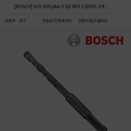
[BOSCH] 보쉬 SDS plus-5 2날 해머 드릴비트 1개입
[제품선택]
자동차ㆍ공구ㆍ안
전동공구/액세서리
전동드릴/드릴비트
전