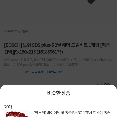
상품번호
864693
[BOSCH] 보쉬 SDS plus-5 2날 해머 드릴비트 1개입 [제품
선택]|9x150x215 (1618596175)
보쉬, Bosch, 전동공구, 해머드릴, 함마드릴, 해머드릴비트, SDS플러스, SDS기리, SDS,
드릴비트, SDS plus-5, 콘크리트드릴비트, 콘크리트드릴기리
0
건
지금 후기쓰면 적립금 2배!
6,600
원
비슷한 상품
[토스페이 X 계좌이체] 50,000원 즉시할인
할인혜택
20
개
(1,000,000원 이상 결제 시)
[블루팩] 바이메탈 롱 홀쏘 BHBC-17P세트 스텐 홀커
[토스페이 X 계좌이체] 20,000원 즉시할인