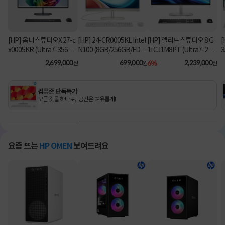
[HP] 옴니스튜디오X 27-c
[HP] 24-CR0005KL Intel
[HP] 엘리트스튜디오 8 G
[
x0005KR (Ultra7-356H/
N100 (8GB/256GB/FD)
1i CJ1M8PT (Ultra7-26
3
16GB/1TB/Win11Hom
[기본제품]
5/8GB/512GB/Win11Pr
2,699,000
699,000
6%
2,239,000
원
원
원
e) [기본제품]
o) 올인원PC [기본제품]★
오직 컴퓨존에서만, 여름
맞이 HP 데스크탑 한정특
컴퓨존 단독특가
가!★
모든 것을 하나로, 공간은 여유롭게!
요즘 뜨는
HP OMEN
보여드려요