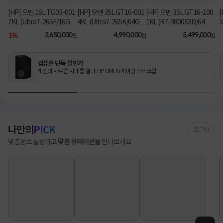
[HP] 오멘 16L TG03-001
[HP] 오멘 35L GT16-001
[HP] 오멘 35L GT16-100
[
7KL (Ultra7-265F/16GB/
4KL (Ultra7-265K/64GB/
1KL (R7-9800X3D/64G
3
1TB/RX9060XT/FD) [기
2TB/RTX5070Ti/FD) 3
B/1TB/RTX5080/FD) [기
B
1%
2,650,000
4,990,000
5,499,000
원
원
원
본제품]★컴퓨존 단독! O
년워런티 [기본제품]★컴
본제품]★컴퓨존 단독! 수
MEN 데스크탑 더블할인
퓨존 단독! 수량한정 특가
량한정 특가쿠폰★
★
쿠폰★
컴퓨존 단독 할인가
게임의 새로운 시대를 열다 HP OMEN 게이밍 데스크탑
나만의
PICK
로그인
맞춤정보 설정하고
맞춤 큐레이션
을 만나보세요
상
담