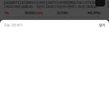
[GIGABYTE] A520M K V
[닌텐도] SWITCH 포켓몬
[MSI] 지포스 RTX 5050
[
챗
2 피씨디렉트 (AMD A52
레전드 ZA 메가 차원 러시
벤투스 2X OC D6 8GB
봇
6
0/M-ATX) ⚡플래티넘 특
7%
59,000
14%
25,700
441,990
원
원
원
가⚡
오늘 그만 보기
닫기
3
/
5
메뉴
검색
홈
MY 컴퓨존
히스토리
[로지텍] 무선 데스크탑
[AMD] 라이젠7 그래니트
[Western Digital] Blue
[
세트, MK345 [로지텍코
릿지 9850X3D (8코어/16
SN5100 M.2 NVMe 2280
P
리아정품] [블랙]
스레드/5.6GHz/쿨러미
파
[1TB] ▶ SN5000 후속
20%
39,900
722,000
304,000
원
원
원
포함) [멀티팩]
6
모델◀
행운의
래플쇼핑
더보기
2708명 참여
[3RSYS] RC1500 ARGB 쌍철봉 LITE [CPU쿨러] [블랙] [래플]
900
원