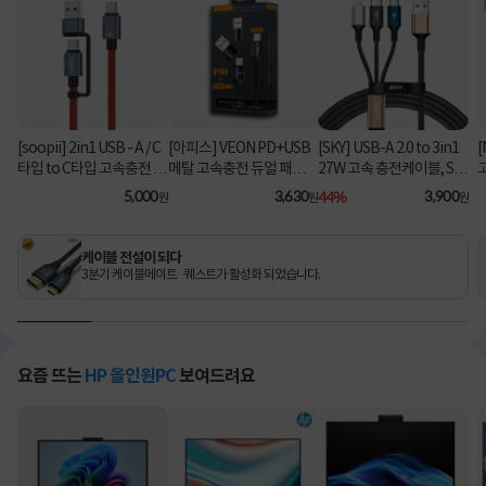
[soopii] 2in1 USB - A / C
[아피스] VEON PD+USB
[SKY] USB-A 2.0 to 3in1
[
타입 to C타입 고속충전 케
메탈 고속충전 듀얼 패브릭
27W 고속 충전케이블, SK
이블 PD 100W S52C [1.2
8핀 케이블
Y-A2-3IN1 [블랙/2m]
C
5,000
3,630
44%
3,900
원
원
원
m/레드]
케이블 전설이 되다
3분기 케이블메이트 퀘스트가 활성화 되었습니다.
요즘 뜨는
HP 올인원PC
보여드려요