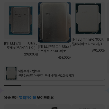
[INTEL] 코어 i9-14900K
[
[INTEL] 인텔 코어 Ultra 5
(랩터레이크 리프레시/3.2
[INTEL] 인텔 코어 Ultra 7
프로세서 250KF PLUS (애
GHz/36MB/쿨러 미포함)
740,000
원
프로세서 265KF (애로우
로우 레이크/5.3GHz/30M
[정품벌크]
299,000
원
레이크/3.9GHz/30MB/쿨
469,000
B) [정품벌크/쿨러미포함]
원
러미포함) [정품벌크]
이용후기 이벤트✏️
인텔 정품벌크 이용후기 작성 시 적립금 100% 지급!
요즘 뜨는
멀티케이블
보여드려요