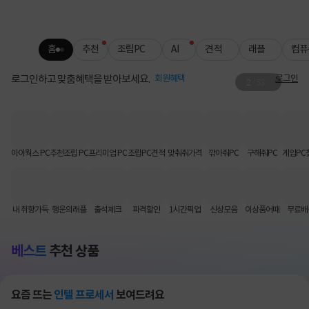
홈
추천
조립PC
AI
견적
래플
컴퓨
로그인하고 맞춤혜택을 받아보세요.
회원혜택
로그인
2
/
53
HP 모니터 x 아이웍스
콜라보 할인쿠폰 혜택!
아이웍스 PC
추천조립 PC
프리미엄 PC
조립PC견적
맞춰줘가격
깎아줘PC
구해줘PC
게임PC
내 취향가득
행운의래플
출석체크
파격할인
1시간픽업
신상모음
이상품어때
무료배
베스트
추천 상품
요즘 뜨는
인텔 프로세서
보여드려요