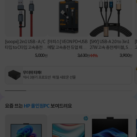
[soopii] 2in1 USB - A / C
[아피스] VEON PD+USB
[SKY] USB-A 2.0 to 3in1
[
타입 to C타입 고속충전 케
메탈 고속충전 듀얼 패브릭
27W 고속 충전케이블, SK
이블 PD 100W S52C [1.2
8핀 케이블
Y-A2-3IN1 [블랙/2m]
C
5,000
3,630
44%
3,900
원
원
원
m/레드]
무더위 타파!
넥시 3분기 프로모션 매 월 새로운 선물
요즘 뜨는
HP 올인원PC
보여드려요