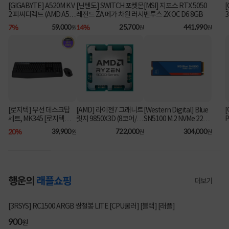
[GIGABYTE] A520M K V
[닌텐도] SWITCH 포켓몬
[MSI] 지포스 RTX 5050
[
2 피씨디렉트 (AMD A52
레전드 ZA 메가 차원 러시
벤투스 2X OC D6 8GB
6
0/M-ATX) ⚡플래티넘 특
7%
59,000
14%
25,700
441,990
원
원
원
가⚡
[로지텍] 무선 데스크탑
[AMD] 라이젠7 그래니트
[Western Digital] Blue
[
세트, MK345 [로지텍코
릿지 9850X3D (8코어/16
SN5100 M.2 NVMe 2280
P
리아정품] [블랙]
스레드/5.6GHz/쿨러미
파
[1TB] ▶ SN5000 후속
20%
39,900
722,000
304,000
원
원
원
포함) [멀티팩]
6
모델◀
행운의
래플쇼핑
더보기
2717명 참여
[3RSYS] RC1500 ARGB 쌍철봉 LITE [CPU쿨러] [블랙] [래플]
900
원