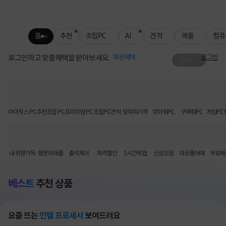
홈
추천
조립PC
AI
견적
래플
컴퓨
로그인하고 맞춤혜택을 받아보세요.
회원혜택
로그인
2
/
56
로지텍 무료배송
키보드·마우스 인기템 배송비 FREE📦
아이웍스 PC
추천조립 PC
프리미엄 PC
조립PC견적
맞춰줘가격
깎아줘PC
구해줘PC
게임PC
내 취향가득
행운의래플
출석체크
파격할인
1시간픽업
신상모음
이상품어때
무료배
베스트
추천 상품
요즘 뜨는
인텔 프로세서
보여드려요