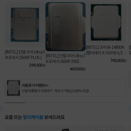
[INTEL] 코어 i9-14900K
[
[INTEL] 인텔 코어 Ultra 5
(랩터레이크 리프레시/3.2
[INTEL] 인텔 코어 Ultra 7
프로세서 250KF PLUS (애
GHz/36MB/쿨러 미포함)
740,000
원
프로세서 265KF (애로우
로우 레이크/5.3GHz/30M
[정품벌크]
299,000
원
레이크/3.9GHz/30MB/쿨
469,000
B) [정품벌크/쿨러미포함]
원
러미포함) [정품벌크]
이용후기 이벤트✏️
인텔 정품벌크 이용후기 작성 시 적립금 100% 지급!
요즘 뜨는
멀티케이블
보여드려요