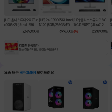
[HP] 옴니스튜디오X 27-c
[HP] 24-CR0005KL Intel
[HP] 엘리트스튜디오 8 G
[
x0005KR (Ultra7-356H/
N100 (8GB/256GB/FD)
1i CJ1M8PT (Ultra7-26
3
16GB/1TB/Win11Hom
[기본제품]
5/8GB/512GB/Win11Pr
2,699,000
699,000
6%
2,239,000
원
원
원
e) [기본제품]
o) 올인원PC [기본제품]★
오직 컴퓨존에서만, 여름
맞이 HP 데스크탑 한정특
컴퓨존 단독특가
가!★
모든 것을 하나로, 공간은 여유롭게!
요즘 뜨는
HP OMEN
보여드려요