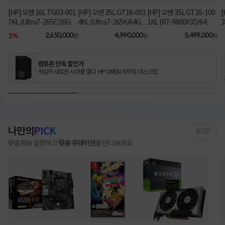
[HP] 오멘 16L TG03-001
[HP] 오멘 35L GT16-001
[HP] 오멘 35L GT16-100
[
7KL (Ultra7-265F/16GB/
4KL (Ultra7-265K/64GB/
1KL (R7-9800X3D/64G
3
1TB/RX9060XT/FD) [기
2TB/RTX5070Ti/FD) 3
B/1TB/RTX5080/FD) [기
B
1%
2,650,000
4,990,000
5,499,000
원
원
원
본제품]★컴퓨존 단독! O
년워런티 [기본제품]★컴
본제품]★컴퓨존 단독! 수
MEN 데스크탑 더블할인
퓨존 단독! 수량한정 특가
량한정 특가쿠폰★
★
쿠폰★
컴퓨존 단독 할인가
게임의 새로운 시대를 열다 HP OMEN 게이밍 데스크탑
나만의
PICK
로그인
맞춤정보 설정하고
맞춤 큐레이션
을 만나보세요