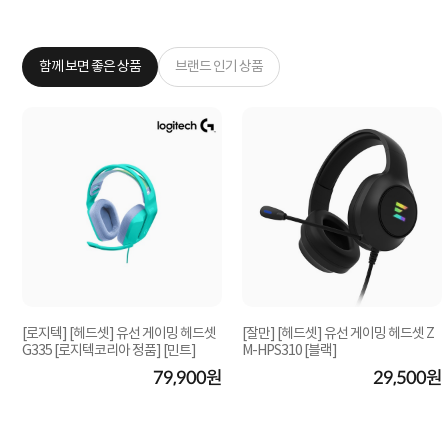
함께 보면 좋은 상품
브랜드 인기 상품
[로지텍] [헤드셋] 유선 게이밍 헤드셋
[잘만] [헤드셋] 유선 게이밍 헤드셋 Z
G335 [로지텍코리아 정품] [민트]
M-HPS310 [블랙]
원
79,900원
29,500원