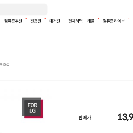
컴퓨존추천
전용관
매거진
결제혜택
래플
컴퓨존 라이브
 볼륨조절
13,
판매가