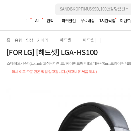
조립PC
AI
견적
파격할인
무료배송
1시간픽업
이벤트
홈
헤드셋
헤드셋
음향ㆍ영상ㆍ카메라
[FOR LG] [헤드셋] LGA-HS100
스테레오 / 유선(3.5mm) / 고정식마이크 / 헤어밴드형 / 네오디뮴 / 40mm드라이버 /
16시 이후 주문 건은 익일 입고됩니다. (재고보유 제품 제외)