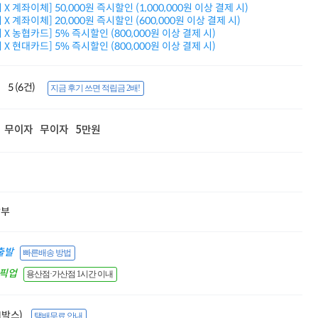
X 계좌이체] 50,000원 즉시할인 (1,000,000원 이상 결제 시)
적립금 3% 페이백
X 계좌이체] 20,000원 즉시할인 (600,000원 이상 결제 시)
시스코 스위칭허브
X 농협카드] 5% 즉시할인 (800,000원 이상 결제 시)
누적 금액 별
X 현대카드] 5% 즉시할인 (800,000원 이상 결제 시)
적립금 페이백!
Dell 구매왕
상품권 30만원
5 (6건)
지금 후기 쓰면 적립금 2배!
삼성모니터 여름맞이
특별 할인 이벤트
한단계 더 진화한
무이자
무이자
5만원
HAF II 500
AI 업무환경 완성
HP 워크스테이션
여름맞이 사은품
HP 프로데스크 4
모든 것을 하나로
할부
HP올인원 단독특가
네트워크 자재
혜택 PACK
출발
빠른배송 방법
Dell 구매 찬스
간픽업
용산점·가산점 1시간 이내
프로 에센셜
(1박스)
택배무료 안내