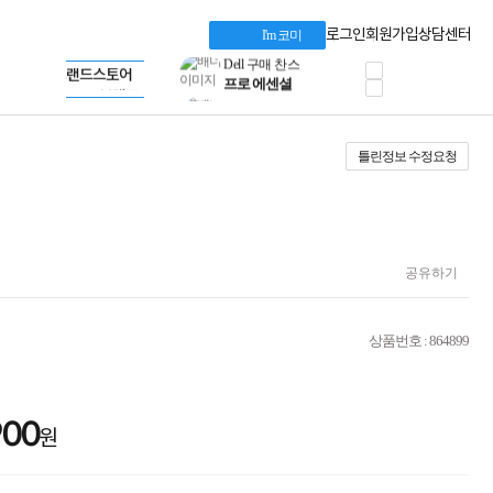
혜택 PACK
Dell 구매 찬스
Apple 기업전용관
로그인
회원가입
상담센터
I'm 코미
프로 에센셜
HP 브랜드스토어
타협 없는 게이밍
LG gram & 브랜드스토어
공식
HP OMEN
Microsoft 브랜드스토어
로지텍
AMD 브랜드스토어
정품 캠페인
Intel 브랜드스토어
틀린정보 수정요청
삼성 키보드&마우스
RAZER 브랜드스토어
10% 쿠폰 할인
Apple 기업전용관
케이블메이트 3분기
케이블 전설이 되다
야식까지 책임진다!
승리를 부르는 오멘
공유하기
ASUS ROG
20주년 한정판
AMD로 시작하는
상품번호 : 864899
스마트 오피스환경
AI비즈니스 노트북
HP엘리트북/프로북
비즈니스 강자
900
원
HP 프로북 4
리뷰 Npay 증정
MSI 공유기