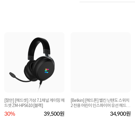
[잘만] [헤드셋] 가상 7.1채널 게이밍 헤
[Belkin] [헤드폰] 벨킨 닌텐도 스위치
드셋 ZM-HPS610 [블랙]
2 전용 어린이 인스파이어 유선 헤드폰
ENA011
30%
39,500원
34,900원