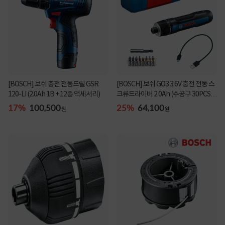
[BOSCH] 보쉬 GO3 3.6V 충전 전동 스
[BOSCH] 보쉬 충전 전동드릴 GSR
크류드라이버 2.0Ah (수공구 30PCS
120-LI (2.0Ah 1B + 12종 액세서리)
증정)
25%
64,100
17%
100,500
원
원