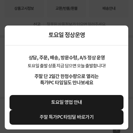
상품고시정보
교환/반품/환불
배송안내
신고
잘못된 상품정보가 있으면 알려주세요.
토요일 정상운영
구매후기
총
38
건
지금 후기쓰면 적립금 2배!
상담, 주문, 배송, 방문수령, A/S 정상 운영
토요일 출발 상품 지금 담으면 오늘 출발합니다!
4.8
상품
만족해요
96%
가격
합리적이에요
87%
주말 단 2일간 한정수량으로 열리는
배송
빨라요
92%
특가PC 타임딜도 만나보세요
토요일 영업 안내
주말 특가PC 타임딜 바로가기
2