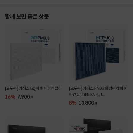
함께 보면 좋은 상품
[오토런] 카식스 GQ 헤파 에어컨필터
[오토런] 카식스 PM0.3 활성탄 헤파 에
어컨필터 (HEPA H11...
16%
7,900
원
8%
13,800
원