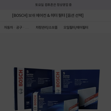
토요일 컴퓨존은 정상영업 중
[BOSCH] 보쉬 에어컨 & 히터 필터 [옵션 선택]
자동차ㆍ공구ㆍ안
차량관리/소모품
오일필터/에어필터
전