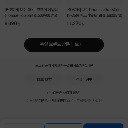
[BOSCH] 보쉬 IXO 토크조절 어댑터
[BOSCH] 보쉬 UniversalGrassCut
(Torque Top part)(1600A001Y5)
18-26용 예초기날 6m(F016800570)
8,890
11,270
원
원
동일 브랜드 상품 더보기
로그인
공지사항
오시는길
회사소개
PC버전
1588-8377
컴퓨존 APP
(주)컴퓨존 사업자 정보
이용약관
개인정보처리방침
청소년보호정책
사업자확인