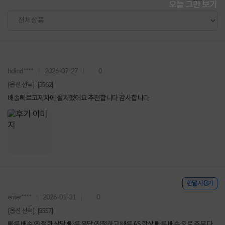
오늘 그만 보기
hdind****
2026-07-27
0
[옵션 선택] : [5562]
배송빠르고제차에 설치했어요 추천합니다 감사합니다
한달 사용기
enter****
2026-01-31
0
[옵션 선택] : [5557]
빠른 배송/친절한 상담/빠른 응답/친철하고 빠른 AS 항상 빠른 배송 으로 주문 다