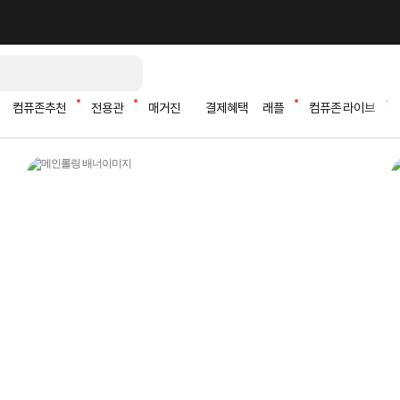
컴퓨존추천
전용관
매거진
결제혜택
래플
컴퓨존 라이브