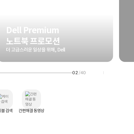
HP 프로북 4
리뷰 Npay 증정
MSI 공유기
적립금 3% 페이백
시스코 스위칭허브
Dell Premium
누적 금액 별
적립금 페이백!
노트북 프로모션
Dell 구매왕
상품권 30만원
더 고급스러운 일상을 위해, Dell
삼성모니터 여름맞이
특별 할인 이벤트
한단계 더 진화한
02
/40
HAF II 500
AI 업무환경 완성
HP 워크스테이션
여름맞이 사은품
HP 프로데스크 4
모든 것을 하나로
HP올인원 단독특가
이블 검색
간편해결 동영상
네트워크 자재
혜택 PACK
Dell 구매 찬스
프로 에센셜