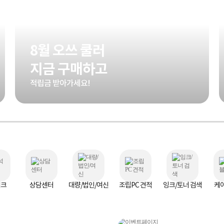
8월 오쓰 쿨러
지금 구매하고
적립금 받아가세요!
체크
상담센터
대량/법인/여신
조립PC 견적
잉크/토너 검색
케