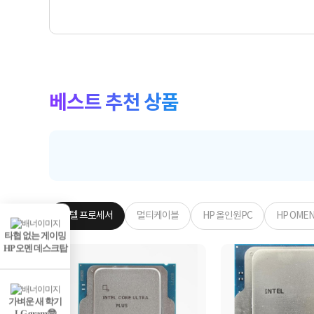
베스트 추천 상품
인텔 프로세서
멀티케이블
HP 올인원PC
HP OME
타협 없는 게이밍
HP 오멘 데스크탑
가벼운 새 학기
LG gram🤓