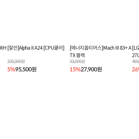
XH
[잘만]Alpha II A24 [CPU쿨러]
[에너지옵티머스]Mach III 83+ A
[L
TX 블랙
27
100,000원
33,000원
469
5%
95,500원
15%
27,900원
2