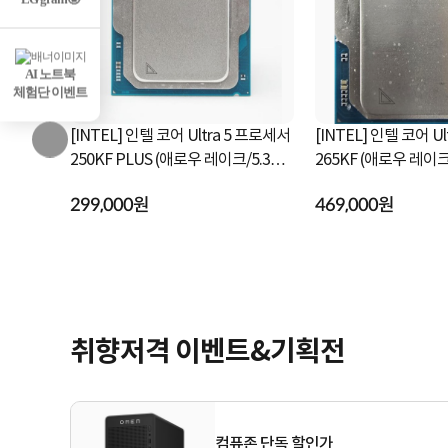
AI 노트북
체험단 이벤트
a 7 프로세서
[INTEL] 인텔 코어 Ultra 5 프로세서
[INTEL] 인텔 코어 U
250KF PLUS (애로우 레이크/5.3GH
265KF (애로우 레이크/3.9GHz/30M
z/30MB) [정품...
B/쿨러미포함)...
299,000원
469,000원
취향저격 이벤트&기획전
컴퓨존 단독 할인가