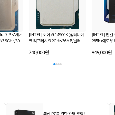
ltra 7 프로세서
[INTEL] 코어 i9-14900K (랩터레이
[INTEL] 인텔
크 리프레시/3.2GHz/36MB/쿨러 미
285K (애로
포함) [정품벌크]
[정품박스]
740,000원
949,000원
최신 PC를 위한 완벽 조합!