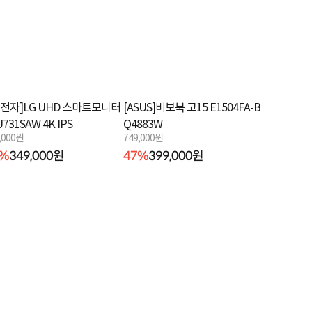
G전자]LG UHD 스마트모니터
[ASUS]비보북 고15 E1504FA-B
U731SAW 4K IPS
Q4883W
,000원
749,000원
6%
349,000원
47%
399,000원