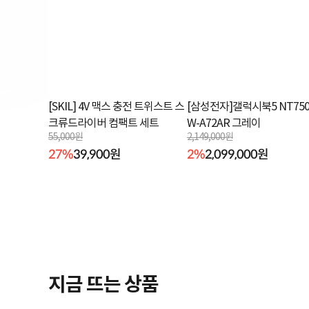
[SKIL] 4V 맥스 충전 트위스트 스
[삼성전자]갤럭시북5 NT750
크류드라이버 컴팩트 세트
W-A72AR 그레이
55,000원
2,149,000원
27%
39,900원
2%
2,099,000원
지금 뜨는 상품