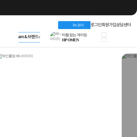
네트워크 자재
혜택 PACK
Dell 구매 찬스
Apple 기업전용관
로그인
회원가입
상담센터
I'm 코미
프로 에센셜
HP 브랜드스토어
타협 없는 게이밍
LG gram & 브랜드스토어
공식
HP OMEN
Microsoft 브랜드스토어
로지텍
AMD 브랜드스토어
정품 캠페인
Intel 브랜드스토어
삼성 키보드&마우스
RAZER 브랜드스토어
10% 쿠폰 할인
Apple 기업전용관
케이블메이트 3분기
케이블 전설이 되다
야식까지 책임진다!
승리를 부르는 오멘
ASUS ROG
20주년 한정판
AMD로 시작하는
스마트 오피스환경
AI비즈니스 노트북
HP엘리트북/프로북
비즈니스 강자