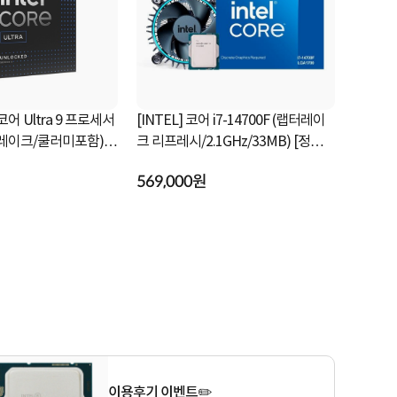
 코어 Ultra 9 프로세서
[INTEL] 코어 i7-14700F (랩터레이
[INTEL] 
우 레이크/쿨러미포함)
크 리프레시/2.1GHz/33MB) [정품박
레이크 /2.
스/쿨러포함]
쿨러포함]
569,000원
298,000
이용후기 이벤트✏️