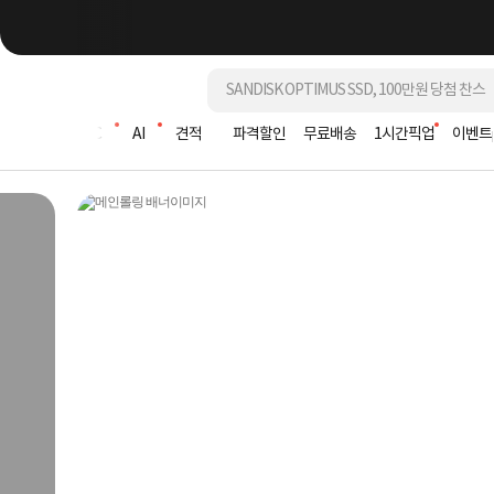
조립PC
AI
견적
파격할인
무료배송
1시간픽업
이벤트