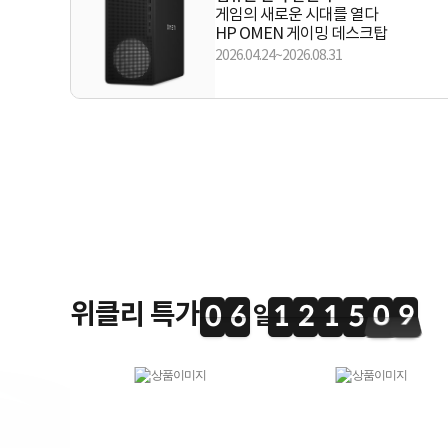
게임의 새로운 시대를 열다
HP OMEN 게이밍 데스크탑
2026.04.24~2026.08.31
위클리 특가
0
6
1
2
1
5
0
9
0
6
1
2
1
5
0
8
8
1
0
9