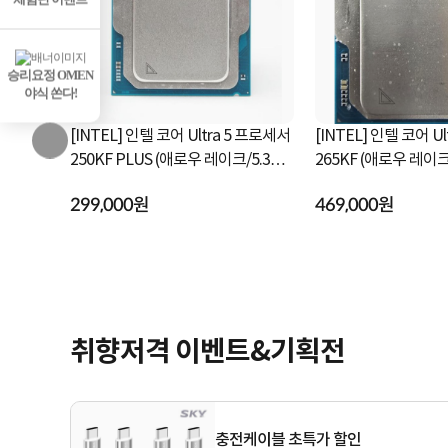
승리요정 OMEN
야식 쏜다!
a 5 프로세서
[INTEL] 인텔 코어 Ultra 5 프로세서
[INTEL] 인텔 코어 U
이크/5.3GH
250KF PLUS (애로우 레이크/5.3GH
265KF (애로우 레이크/3.9GHz/30M
z/30MB) [정품...
B/쿨러미포함)...
299,000원
469,000원
취향저격 이벤트&기획전
충전케이블 초특가 할인