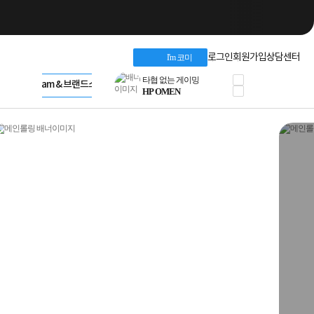
네트워크 자재
혜택 PACK
Dell 구매 찬스
Apple 기업전용관
로그인
회원가입
상담센터
I'm 코미
프로 에센셜
HP 브랜드스토어
타협 없는 게이밍
LG gram & 브랜드스토어
공식
HP OMEN
Microsoft 브랜드스토어
로지텍
AMD 브랜드스토어
정품 캠페인
Intel 브랜드스토어
삼성 키보드&마우스
RAZER 브랜드스토어
10% 쿠폰 할인
Apple 기업전용관
케이블메이트 3분기
케이블 전설이 되다
야식까지 책임진다!
승리를 부르는 오멘
ASUS ROG
20주년 한정판
AMD로 시작하는
스마트 오피스환경
AI비즈니스 노트북
HP엘리트북/프로북
비즈니스 강자