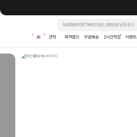
조립PC
AI
견적
파격할인
무료배송
1시간픽업
이벤트