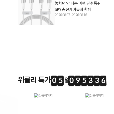
놓치면 안 되는 여행 필수품✈️
SKY 충전케이블과 함께
2026.08.07~2026.08.16
위클리 특가
0
5
0
9
5
3
3
5
0
5
0
9
5
3
3
5
3
3
6