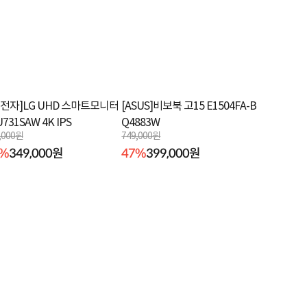
G전자]LG UHD 스마트모니터
[ASUS]비보북 고15 E1504FA-B
U731SAW 4K IPS
Q4883W
,000원
749,000원
6%
349,000원
47%
399,000원