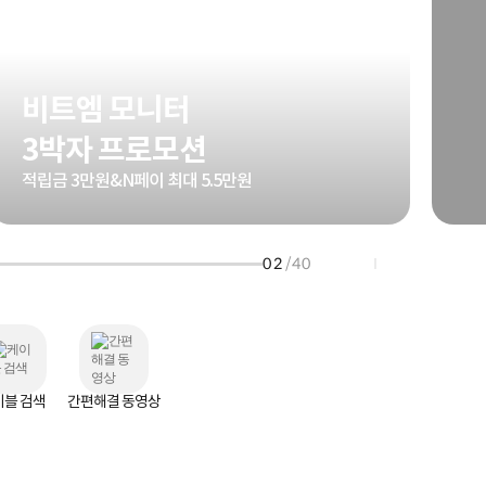
HP 프로북 4
리뷰 Npay 증정
MSI 공유기
적립금 3% 페이백
시스코 스위칭허브
비트엠 모니터
누적 금액 별
적립금 페이백!
3박자 프로모션
Dell 구매왕
상품권 30만원
적립금 3만원&N페이 최대 5.5만원
삼성모니터 여름맞이
특별 할인 이벤트
한단계 더 진화한
02
/40
HAF II 500
AI 업무환경 완성
HP 워크스테이션
여름맞이 사은품
HP 프로데스크 4
모든 것을 하나로
HP올인원 단독특가
이블 검색
간편해결 동영상
네트워크 자재
혜택 PACK
Dell 구매 찬스
프로 에센셜