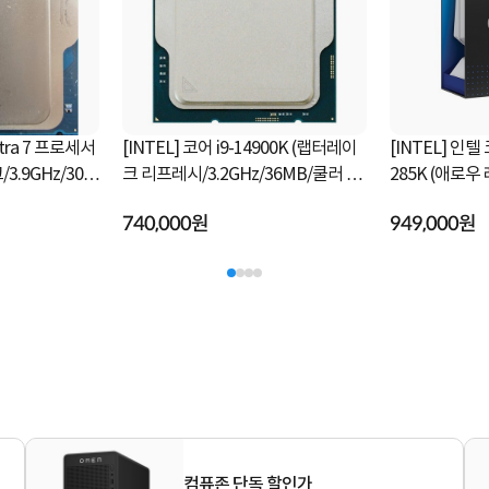
ltra 7 프로세서
[INTEL] 코어 i9-14900K (랩터레이
[INTEL] 인텔
크 리프레시/3.2GHz/36MB/쿨러 미
285K (애로
포함) [정품벌크]
[정품박스]
740,000원
949,000원
컴퓨존 단독 할인가