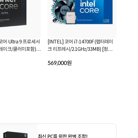
 코어 Ultra 9 프로세서
[INTEL] 코어 i7-14700F (랩터레이
[INTEL] 
우 레이크/쿨러미포함)
크 리프레시/2.1GHz/33MB) [정품박
레이크 /2.
스/쿨러포함]
쿨러포함]
569,000원
298,000
최신 PC를 위한 완벽 조합!