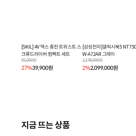
[SKIL] 4V 맥스 충전 트위스트 스
[삼성전자]갤럭시북5 NT750
크류드라이버 컴팩트 세트
W-A72AR 그레이
55,000원
2,149,000원
27%
39,900원
2%
2,099,000원
지금 뜨는 상품