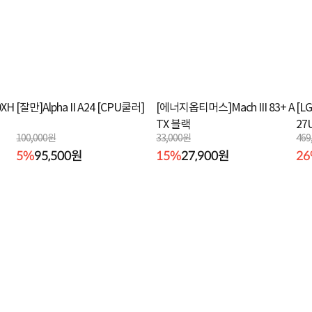
XH
[잘만]Alpha II A24 [CPU쿨러]
[에너지옵티머스]Mach III 83+ A
[L
TX 블랙
27
100,000원
33,000원
469
5%
95,500원
15%
27,900원
2