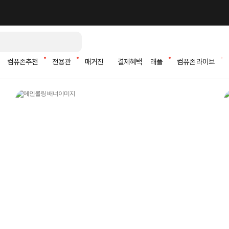
컴퓨존추천
전용관
매거진
결제혜택
래플
컴퓨존 라이브