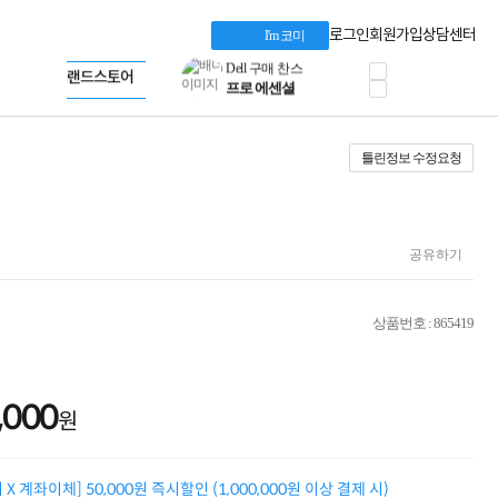
혜택 PACK
Dell 구매 찬스
Apple 기업전용관
로그인
회원가입
상담센터
I'm 코미
프로 에센셜
HP 브랜드스토어
타협 없는 게이밍
LG gram & 브랜드스토어
공식
HP OMEN
Microsoft 브랜드스토어
로지텍
AMD 브랜드스토어
정품 캠페인
Intel 브랜드스토어
틀린정보 수정요청
삼성 키보드&마우스
RAZER 브랜드스토어
10% 쿠폰 할인
Apple 기업전용관
케이블메이트 3분기
케이블 전설이 되다
야식까지 책임진다!
공유하기
승리를 부르는 오멘
ASUS ROG
20주년 한정판
상품번호 : 865419
AMD로 시작하는
스마트 오피스환경
AI비즈니스 노트북
HP엘리트북/프로북
,000
원
비즈니스 강자
HP 프로북 4
리뷰 Npay 증정
X 계좌이체] 50,000원 즉시할인 (1,000,000원 이상 결제 시)
MSI 공유기