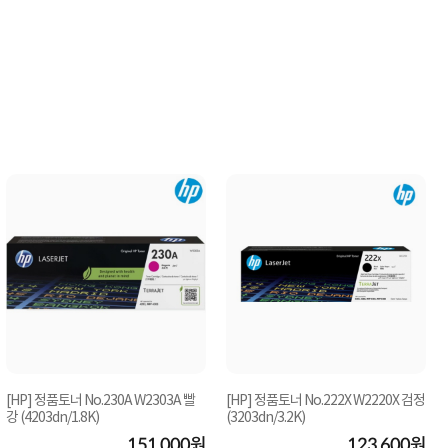
[HP] 정품토너 No.230A W2303A 빨
[HP] 정품토너 No.222X W2220X 검정
강 (4203dn/1.8K)
(3203dn/3.2K)
151,000원
123,600원