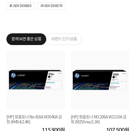
iR ADV DX6860
iR ADV DX6870
함께 보면 좋은 상품
브랜드 인기 상품
X
[HP] 정품토너 No.416A W2040A 검
[HP] 정품토너 NO.206A W2110A 검
정 (M454/2.4K)
정 (M255nw/1.3K)
원
115,900원
107,500원