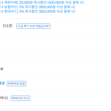
X 계좌이체] 20,000원 즉시할인 (600,000원 이상 결제 시)
적립금 3% 페이백
X 농협카드] 5% 즉시할인 (800,000원 이상 결제 시)
시스코 스위칭허브
X 현대카드] 5% 즉시할인 (800,000원 이상 결제 시)
누적 금액 별
적립금 페이백!
Dell 구매왕
5 (1건)
지금 후기 쓰면 적립금 2배!
상품권 30만원
삼성모니터 여름맞이
특별 할인 이벤트
한단계 더 진화한
HAF II 500
AI 업무환경 완성
HP 워크스테이션
여름맞이 사은품
HP 프로데스크 4
할부
모든 것을 하나로
HP올인원 단독특가
네트워크 자재
출발
빠른배송 방법
혜택 PACK
Dell 구매 찬스
프로 에센셜
(1박스)
택배무료 안내