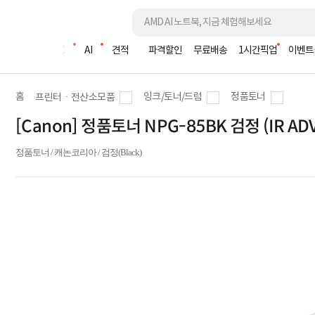
조립PC
AI
견적
파격할인
무료배송
1시간픽업
이벤트
홈
잉크/토너/드럼
정품토너
프린터ㆍ전산소모품
[Canon] 정품토너 NPG-85BK 검정 (IR ADV
정품토너 / 캐논코리아 / 검정(Black)