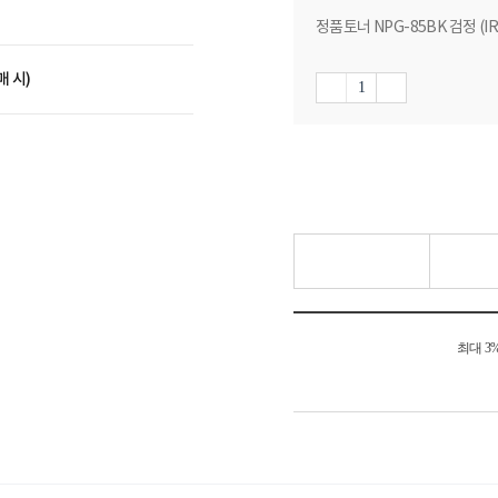
정품토너 NPG-85BK 검정 (IR A
매 시)
최대 3