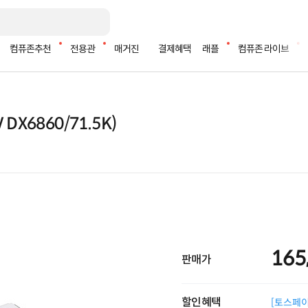
컴퓨존추천
전용관
매거진
결제혜택
래플
컴퓨존 라이브
 DX6860/71.5K)
165
판매가
할인혜택
[토스페이 