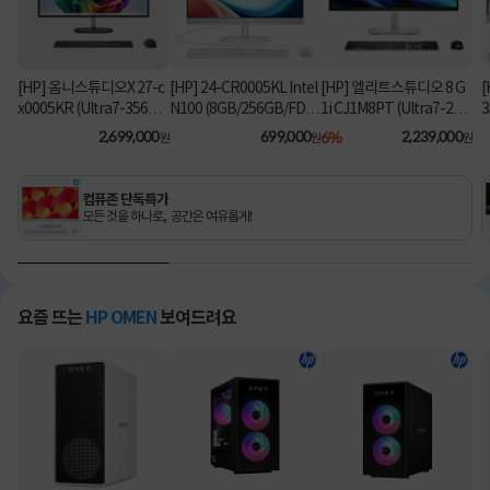
[HP] 옴니스튜디오X 27-c
[HP] 24-CR0005KL Intel
[HP] 엘리트스튜디오 8 G
[
x0005KR (Ultra7-356H/
N100 (8GB/256GB/FD)
1i CJ1M8PT (Ultra7-26
3
16GB/1TB/Win11Hom
[기본제품]
5/8GB/512GB/Win11Pr
2,699,000
699,000
6%
2,239,000
원
원
원
e) [기본제품]
o) 올인원PC [기본제품]★
오직 컴퓨존에서만, 여름
맞이 HP 데스크탑 한정특
컴퓨존 단독특가
가!★
모든 것을 하나로, 공간은 여유롭게!
요즘 뜨는
HP OMEN
보여드려요