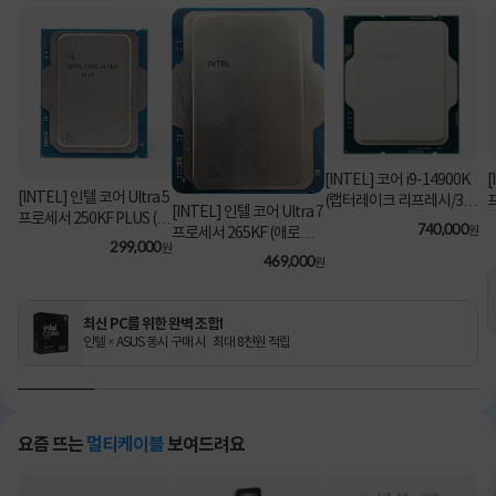
[INTEL] 코어 i9-14900K
[
[INTEL] 인텔 코어 Ultra 5
(랩터레이크 리프레시/3.2
[INTEL] 인텔 코어 Ultra 7
프로세서 250KF PLUS (애
GHz/36MB/쿨러 미포함)
740,000
원
프로세서 265KF (애로우
로우 레이크/5.3GHz/30M
[정품벌크]
299,000
원
레이크/3.9GHz/30MB/쿨
469,000
B) [정품벌크/쿨러미포함]
원
러미포함) [정품벌크]
최신 PC를 위한 완벽 조합!
인텔 × ASUS 동시 구매 시 최대 8천원 적립
요즘 뜨는
멀티케이블
보여드려요