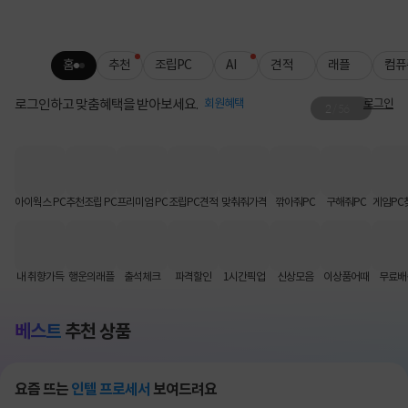
홈
추천
조립PC
AI
견적
래플
컴퓨
로그인하고 맞춤혜택을 받아보세요.
회원혜택
로그인
2
/
56
로지텍 무료배송
키보드·마우스 인기템 배송비 FREE📦
아이웍스 PC
추천조립 PC
프리미엄 PC
조립PC견적
맞춰줘가격
깎아줘PC
구해줘PC
게임PC
내 취향가득
행운의래플
출석체크
파격할인
1시간픽업
신상모음
이상품어때
무료배
베스트
추천 상품
요즘 뜨는
인텔 프로세서
보여드려요