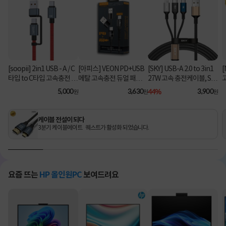
[soopii] 2in1 USB - A / C
[아피스] VEON PD+USB
[SKY] USB-A 2.0 to 3in1
[
타입 to C타입 고속충전 케
메탈 고속충전 듀얼 패브릭
27W 고속 충전케이블, SK
이블 PD 100W S52C [1.2
8핀 케이블
Y-A2-3IN1 [블랙/2m]
C
5,000
3,630
44%
3,900
원
원
원
m/레드]
케이블 전설이 되다
3분기 케이블메이트 퀘스트가 활성화 되었습니다.
요즘 뜨는
HP 올인원PC
보여드려요