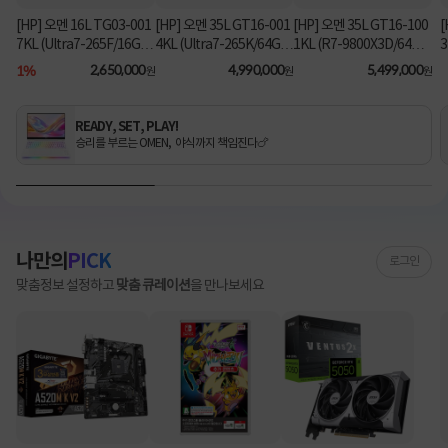
[HP] 오멘 16L TG03-001
[HP] 오멘 35L GT16-001
[HP] 오멘 35L GT16-100
[
7KL (Ultra7-265F/16GB/
4KL (Ultra7-265K/64GB/
1KL (R7-9800X3D/64G
3
1TB/RX9060XT/FD) [기
2TB/RTX5070Ti/FD) 3
B/1TB/RTX5080/FD) [기
B
1%
2,650,000
4,990,000
5,499,000
원
원
원
본제품]★컴퓨존 단독! O
년워런티 [기본제품]★컴
본제품]★컴퓨존 단독! 수
MEN 데스크탑 더블할인
퓨존 단독! 수량한정 특가
량한정 특가쿠폰★
★
쿠폰★
READY, SET, PLAY!
승리를 부르는 OMEN, 야식까지 책임진다🍗
나만의
PICK
로그인
맞춤정보 설정하고
맞춤 큐레이션
을 만나보세요