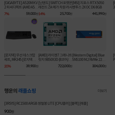
[GIGABYTE] A520M K V
[닌텐도] SWITCH 포켓몬
[MSI] 지포스 RTX 5050
[
2 피씨디렉트 (AMD A52
레전드 ZA 메가 차원 러시
벤투스 2X OC D6 8GB
6
0/M-ATX) ⚡플래티넘 특
7%
59,000
14%
25,700
441,990
원
원
원
가⚡
[로지텍] 무선 데스크탑
[AMD] 라이젠7 그래니트
[Western Digital] Blue
[
세트, MK345 [로지텍코
릿지 9850X3D (8코어/16
SN5100 M.2 NVMe 2280
P
리아정품] [블랙]
스레드/5.6GHz/쿨러미
파
[1TB] ▶ SN5000 후속
20%
39,900
722,000
304,000
원
원
원
포함) [멀티팩]
6
모델◀
행운의
래플쇼핑
더보기
2732명 참여
[3RSYS] RC1500 ARGB 쌍철봉 LITE [CPU쿨러] [블랙] [래플]
900
원