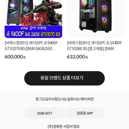
[비에스컴퓨터] 게이밍PC i5 9400F
[비에스컴퓨터] 게이밍PC i5 10400F
GTX1070 8G [RAM 16GB/SSD
GTX1060 3G [중고제품] [RAM
240GB]
16GB/SSD 240GB]
600,000
632,000
원
원
동일 브랜드 상품 더보기
로그인
공지사항
오시는길
회사소개
PC버전
1588-8377
컴퓨존 APP
(주)컴퓨존 사업자 정보