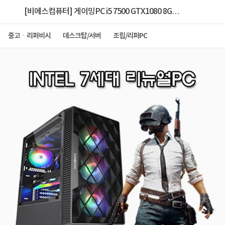
[비에스컴퓨터] 게이밍PC i5 7500 GTX1080 8G
[RAM 16GB/SSD 240GB]
중고ㆍ리퍼비시
데스크탑/서버
조립/리퍼PC