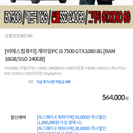
상품번호
865766
[비에스컴퓨터] 게이밍PC i5 7500 GTX1080 8G [RAM
16GB/SSD 240GB]
GTX1080 / 인텔코어i5 / 16GB / 240GBSSD / HDD미포함 / HDMI / USB2.0 / LAN / PS2 /
DVI / USB3.0 / ODD미포함/ DisplayPort
0
건
지금 후기쓰면 적립금 2배!
564,000
원
[토스페이 X 계좌이체] 50,000원 즉시할인
할인혜택
(1,000,000원 이상 결제 시)
[토스페이 X 계좌이체] 20,000원 즉시할인