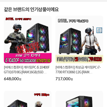
같은 브랜드의 인기상품이에요
[비에스컴퓨터] 게이밍PC i5 10400F
[비에스컴퓨터] 최상급 게이밍PC i7-
GTX1070 8G [RAM 16GB/SSD
7700 RTX3060 12G [RAM
240GB]
16GB/SSD 240GB]
648,000
717,000
원
원