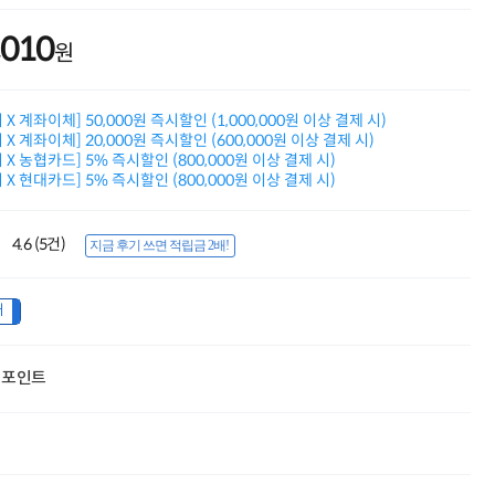
적립금 3% 페이백
시스코 스위칭허브
,010
원
누적 금액 별
적립금 페이백!
Dell 구매왕
X 계좌이체] 50,000원 즉시할인 (1,000,000원 이상 결제 시)
상품권 30만원
X 계좌이체] 20,000원 즉시할인 (600,000원 이상 결제 시)
삼성모니터 여름맞이
X 농협카드] 5% 즉시할인 (800,000원 이상 결제 시)
특별 할인 이벤트
X 현대카드] 5% 즉시할인 (800,000원 이상 결제 시)
한단계 더 진화한
HAF II 500
AI 업무환경 완성
4.6 (5건)
지금 후기 쓰면 적립금 2배!
HP 워크스테이션
여름맞이 사은품
HP 프로데스크 4
내
모든 것을 하나로
HP올인원 단독특가
네트워크 자재
포인트
혜택 PACK
Dell 구매 찬스
프로 에센셜