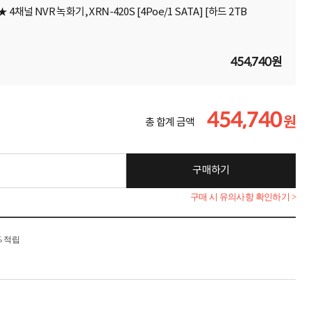
채널 NVR 녹화기, XRN-420S [4Poe/1 SATA] [하드 2TB
454,740원
454,740
원
총 합계 금액
구매하기
구매 시 유의사항 확인하기 >
% 적립