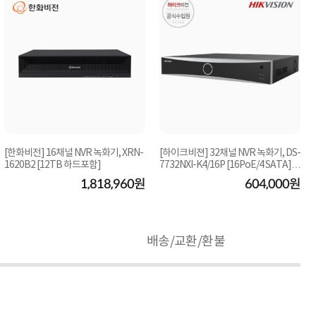
[한화비전] 16채널 NVR 녹화기, XRN-
[하이크비젼] 32채널 NVR 녹화기, DS-
1620B2 [12TB 하드포함]
7732NXI-K4/16P [16PoE/4 SATA]
[PoE 지원] [하...
1,818,960원
604,000원
배송/교환/환불