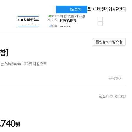
혜택 PACK
Dell 구매 찬스
Apple 기업전용관
로그인
회원가입
상담센터
I'm 코미
프로 에센셜
HP 브랜드스토어
타협 없는 게이밍
LG gram & 브랜드스토어
공식
HP OMEN
Microsoft 브랜드스토어
로지텍
AMD 브랜드스토어
정품 캠페인
Intel 브랜드스토어
틀린정보 수정요청
삼성 키보드&마우스
RAZER 브랜드스토어
10% 쿠폰 할인
Apple 기업전용관
포함]
케이블메이트 3분기
케이블 전설이 되다
WiseStream + H.265 지원으로
야식까지 책임진다!
승리를 부르는 오멘
ASUS ROG
공유하기
20주년 한정판
AMD로 시작하는
스마트 오피스환경
상품번호 : 865832
AI비즈니스 노트북
HP엘리트북/프로북
비즈니스 강자
HP 프로북 4
,740
원
리뷰 Npay 증정
MSI 공유기