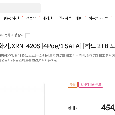
컴퓨존추천
전용관
매거진
결제혜택
래플
컴퓨존 라이브
NVR 녹화 저장장치
 XRN-420S [4Poe/1 SATA] [하드 2TB 
형 NVR, 최대 8Megapixel 녹화 해상도 지원, 2TB HDD 기본 장착, 최대 6TB HDD 장착 가능, 
라 연동시), 쉬운 스마트폰 연결, PoE 기능 지원
쿠폰
업체직배송-무료
454
판매가