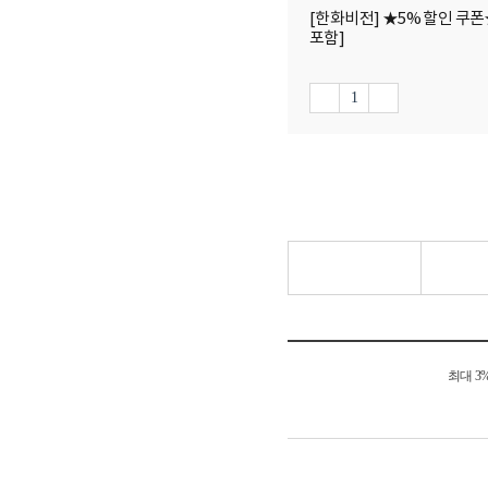
[한화비전] ★5% 할인 쿠폰★ 4
포함]
최대 3