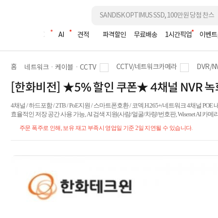
조립PC
AI
견적
파격할인
무료배송
1시간픽업
이벤트
홈
CCTV/네트워크카메라
DVR/
네트워크ㆍ케이블ㆍCCTV
[한화비전] ★5% 할인 쿠폰★ 4채널 NVR 녹화기,
4채널 / 하드포함 / 2TB / PoE지원 / 스마트폰호환 / 코덱.H.265+/네트워크 4채널 POE 내장
효율적인 저장 공간 사용 가능, AI 검색 지원(사람/얼굴/차량/번호판, Wisenet AI 카메
주문 폭주로 인해, 보유 재고 부족시 영업일 기준 2일 지연될 수 있습니다.