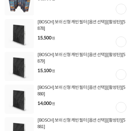
[토스페이 X 현대카드] 5% 즉시할인 (800,000원 이
상 결제 시)
무이자 할부혜택
[BOSCH] 보쉬 신형 캐빈 필터 [옵션 선택]|[활성탄][5
결제혜택
5만원
5%
878]
15,500
원
40원 적립
적립금
미정
입고일
[BOSCH] 보쉬 신형 캐빈 필터 [옵션 선택]|[활성탄][5
879]
15,100
평균 1일이내 발송
원
배송정보
업체직배송
(공휴일 제외)
[BOSCH] 보쉬 신형 캐빈 필터 [옵션 선택]|[활성탄][5
3,000원 (1박스)
배송비
(제주,도서/산간 지역 추가비용)
880]
14,000
원
상세정보
구매후기(
0
)
Q&A(
0
)
[BOSCH] 보쉬 신형 캐빈 필터 [옵션 선택]|[활성탄][5
881]