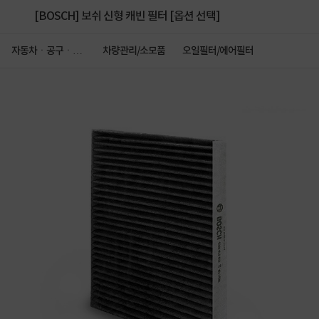
[BOSCH] 보쉬 신형 캐빈 필터 [옵션 선택]
자동차ㆍ공구ㆍ안
차량관리/소모품
오일필터/에어필터
전