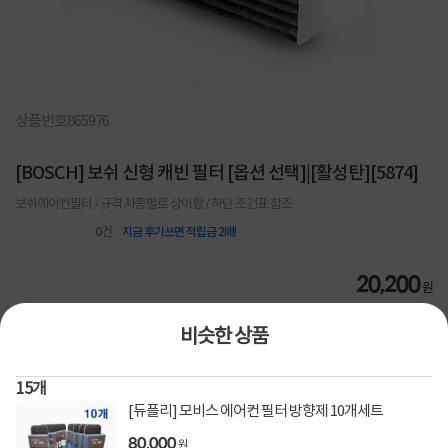
상품번호
865976
[BOSCH] 보쉬 신형 캐빈 필터 [옵션 선택]|[활성탄][5874]
보쉬에어컨필터 / 규격 차종별로 상이함 / 하단 조건표 참조
0
건
지금 후기쓰면 적립금 2배!
20,200
원
비슷한 상품
[토스페이 X 계좌이체] 50,000원 즉시할인
할인혜택
(1,000,000원 이상 결제 시)
15
개
[토스페이 X 계좌이체] 20,000원 즉시할인
(600,000원 이상 결제 시)
[듀플리] 모비스 에어컨 필터 방향제 10개세트
[토스페이 X 농협카드] 5% 즉시할인 (800,000원 이
80,000
상 결제 시)
원