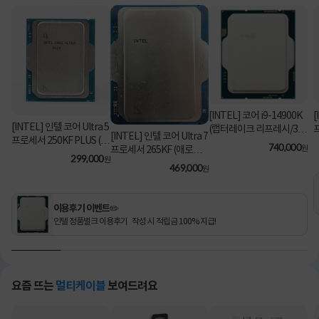
[INTEL] 코어 i9-14900K
[
[INTEL] 인텔 코어 Ultra 5
(랩터레이크 리프레시/3.2
[INTEL] 인텔 코어 Ultra 7
프로세서 250KF PLUS (애
GHz/36MB/쿨러 미포함)
740,000
원
프로세서 265KF (애로우
로우 레이크/5.3GHz/30M
[정품벌크]
299,000
원
레이크/3.9GHz/30MB/쿨
469,000
B) [정품벌크/쿨러미포함]
원
러미포함) [정품벌크]
이용후기 이벤트✏️
인텔 정품벌크 이용후기 작성 시 적립금 100% 지급!
요즘 뜨는
멀티케이블
보여드려요