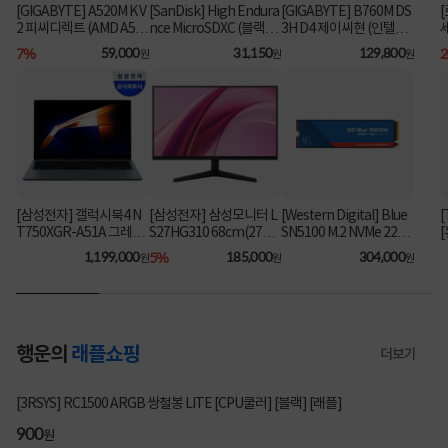
[GIGABYTE] A520M K V
[SanDisk] High Endura
[GIGABYTE] B760M DS
2 피씨디렉트 (AMD A52
nce MicroSDXC (블랙박
3H D4 제이씨현 (인텔B7
스&CCTV전용) 64GB
60/M-ATX)
0/M-ATX) ⚡플래티넘 특
7%
59,000
31,150
129,800
원
원
원
[어댑터포함] [SDSQQN
가⚡
R-064G-GN6IA]
[삼성전자] 갤럭시북4 N
[삼성전자] 삼성모니터 L
[Western Digital] Blue
[
T750XGR-A51A 그레이
S27HG310 68cm(27인
SN5100 M.2 NVMe 2280
(i5-1335U/16GB/256G
치) FHD IPS 144Hz 사무
[1TB] ▶ SN5000 후속
1,199,000
5%
185,000
304,000
원
원
원
B/FD) [기본제품] [최대
용 ▶ LS27F322 후속 모
모델◀
가 104만]
델 ◀
행운의
래플쇼핑
더보기
2802명 참여
[3RSYS] RC1500 ARGB 쌍철봉 LITE [CPU쿨러] [블랙] [래플]
200
900
200
900
원
원
원
원