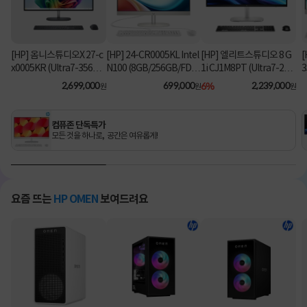
[HP] 옴니스튜디오X 27-c
[HP] 24-CR0005KL Intel
[HP] 엘리트스튜디오 8 G
[
x0005KR (Ultra7-356H/
N100 (8GB/256GB/FD)
1i CJ1M8PT (Ultra7-26
3
16GB/1TB/Win11Hom
[기본제품]
5/8GB/512GB/Win11Pr
2,699,000
699,000
6%
2,239,000
원
원
원
e) [기본제품]
o) 올인원PC [기본제품]★
오직 컴퓨존에서만, 여름
맞이 HP 데스크탑 한정특
컴퓨존 단독특가
가!★
모든 것을 하나로, 공간은 여유롭게!
요즘 뜨는
HP OMEN
보여드려요