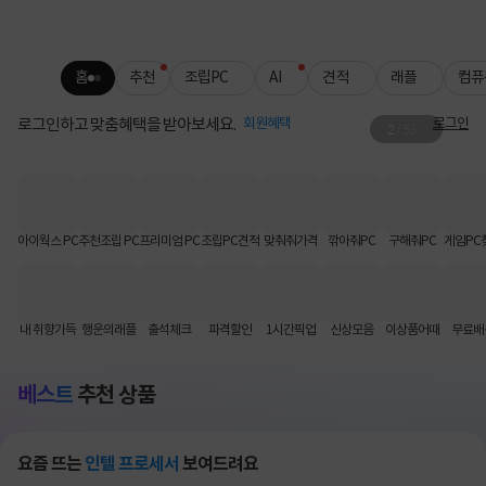
홈
추천
조립PC
AI
견적
래플
컴퓨
로그인하고 맞춤혜택을 받아보세요.
회원혜택
로그인
2
/
56
로지텍 무료배송
키보드·마우스 인기템 배송비 FREE📦
아이웍스 PC
추천조립 PC
프리미엄 PC
조립PC견적
맞춰줘가격
깎아줘PC
구해줘PC
게임PC
내 취향가득
행운의래플
출석체크
파격할인
1시간픽업
신상모음
이상품어때
무료배
베스트
추천 상품
요즘 뜨는
인텔 프로세서
보여드려요