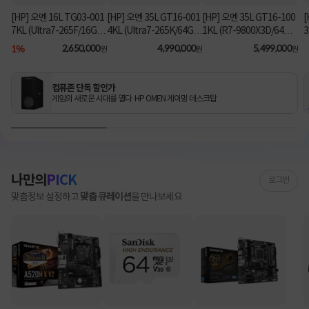
[HP] 오멘 16L TG03-001
[HP] 오멘 35L GT16-001
[HP] 오멘 35L GT16-100
[
7KL (Ultra7-265F/16GB/
4KL (Ultra7-265K/64GB/
1KL (R7-9800X3D/64G
3
1TB/RX9060XT/FD) [기
2TB/RTX5070Ti/FD) 3
B/1TB/RTX5080/FD) [기
B
1%
2,650,000
4,990,000
5,499,000
원
원
원
본제품]★컴퓨존 단독! O
년워런티 [기본제품]★컴
본제품]★컴퓨존 단독! 수
MEN 데스크탑 더블할인
퓨존 단독! 수량한정 특가
량한정 특가쿠폰★
★
쿠폰★
컴퓨존 단독 할인가
게임의 새로운 시대를 열다 HP OMEN 게이밍 데스크탑
나만의
PICK
로그인
맞춤정보 설정하고
맞춤 큐레이션
을 만나보세요