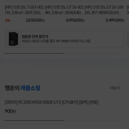
[HP] 오멘 16L TG03-001
[HP] 오멘 35L GT16-001
[HP] 오멘 35L GT16-100
[
7KL (Ultra7-265F/16GB/
4KL (Ultra7-265K/64GB/
1KL (R7-9800X3D/64G
3
1TB/RX9060XT/FD) [기
2TB/RTX5070Ti/FD) 3
B/1TB/RTX5080/FD) [기
B
1%
2,650,000
4,990,000
5,499,000
원
원
원
본제품]★컴퓨존 단독! O
년워런티 [기본제품]★컴
본제품]★컴퓨존 단독! 수
MEN 데스크탑 더블할인
퓨존 단독! 수량한정 특가
량한정 특가쿠폰★
★
쿠폰★
컴퓨존 단독 할인가
게임의 새로운 시대를 열다 HP OMEN 게이밍 데스크탑
행운의
래플쇼핑
더보기
3257명 참여
[3RSYS] RC1500 ARGB 쌍철봉 LITE [CPU쿨러] [블랙] [래플]
200
900
200
900
원
원
원
원