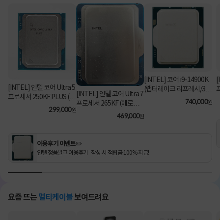
[INTEL] 코어 i9-14900K
[
[INTEL] 인텔 코어 Ultra 5
(랩터레이크 리프레시/3.2
[INTEL] 인텔 코어 Ultra 7
프로세서 250KF PLUS (애
GHz/36MB/쿨러 미포함)
740,000
원
프로세서 265KF (애로우
로우 레이크/5.3GHz/30M
[정품벌크]
299,000
원
레이크/3.9GHz/30MB/쿨
469,000
B) [정품벌크/쿨러미포함]
원
러미포함) [정품벌크]
이용후기 이벤트✏️
인텔 정품벌크 이용후기 작성 시 적립금 100% 지급!
요즘 뜨는
멀티케이블
보여드려요