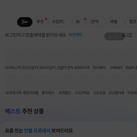
홈
추천
조립PC
AI
견적
래플
컴퓨
로그인하고 맞춤혜택을 받아보세요.
회원혜택
로그인
2
/
59
로지텍 무료배송
키보드·마우스 인기템 배송비 FREE📦
아이웍스 PC
추천조립 PC
프리미엄 PC
조립PC견적
맞춰줘가격
깎아줘PC
구해줘PC
게임PC
내 취향가득
행운의래플
출석체크
파격할인
1시간픽업
신상모음
이상품어때
무료배
베스트
추천 상품
요즘 뜨는
인텔 프로세서
보여드려요