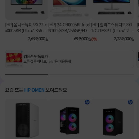
[HP] 옴니스튜디오X 27-c
[HP] 24-CR0005KL Intel
[HP] 엘리트스튜디오 8 G
[
x0005KR (Ultra7-356H/
N100 (8GB/256GB/FD)
1i CJ1M8PT (Ultra7-26
3
16GB/1TB/Win11Hom
[기본제품]
5/8GB/512GB/Win11Pr
2,699,000
699,000
6%
2,239,000
원
원
원
e) [기본제품]
o) 올인원PC [기본제품]★
오직 컴퓨존에서만, 여름
맞이 HP 데스크탑 한정특
컴퓨존 단독특가
가!★
모든 것을 하나로, 공간은 여유롭게!
요즘 뜨는
HP OMEN
보여드려요