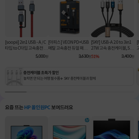
[soopii] 2in1 USB - A / C
[아피스] VEON PD+USB
[SKY] USB-A 2.0 to 3in1
[
타입 to C타입 고속충전 케
메탈 고속충전 듀얼 패브릭
27W 고속 충전케이블, SK
이블 PD 100W S52C [1.2
8핀 케이블
Y-A2-3IN1 [블랙/2m]
C
5,000
3,630
51%
3,400
원
원
원
m/레드]
충전케이블 초특가 할인
놓치면 안 되는 여행 필수품✈️ SKY 충전케이블과 함께
요즘 뜨는
HP 올인원PC
보여드려요