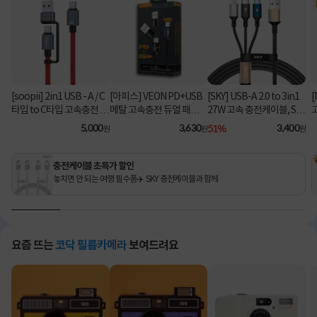
[soopii] 2in1 USB - A / C
[아피스] VEON PD+USB
[SKY] USB-A 2.0 to 3in1
[
타입 to C타입 고속충전 케
메탈 고속충전 듀얼 패브릭
27W 고속 충전케이블, SK
이블 PD 100W S52C [1.2
8핀 케이블
Y-A2-3IN1 [블랙/2m]
C
5,000
3,630
51%
3,400
원
원
원
m/레드]
충전케이블 초특가 할인
놓치면 안 되는 여행 필수품✈️ SKY 충전케이블과 함께
요즘 뜨는
코닥 필름카메라
보여드려요