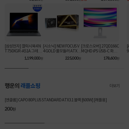
[어댑터포함] [SDSQQN
본제품]★오직 컴퓨존에
R-064G-GN6IA]
서만, 여름맞이 HP 데스
크탑 한정특가!★
[삼성전자] 갤럭시북4 N
[시소닉] NEW FOCUS V
[크로스오버] 27QD166C
T750XGR-A51A 그레이
4 GOLD 풀모듈러 ATX3.
M QHD iPS USB-C 화이
9
(i5-1335U/16GB/256G
1 GX-850 [850W] [블랙]
트 Ai 멀티스탠드
3
1,199,000
225,000
178,600
원
원
원
B/FD) [기본제품] [최대
가 104만]
행운의
래플쇼핑
더보기
326명 참여
[엔클롬] CAPO 80PLUS STANDARD ATX3.1 블랙 [600W] [래플용]
200
200
원
원
99%
99%
99%
200
200
200
원
원
원