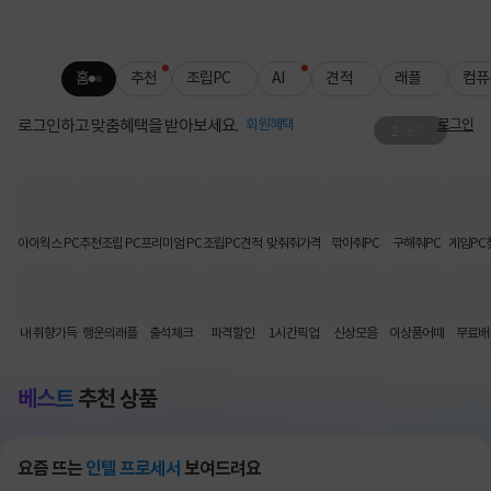
홈
추천
조립PC
AI
견적
래플
컴퓨
로그인하고 맞춤혜택을 받아보세요.
회원혜택
로그인
2
/
67
QNAP 주차 별 특가
SEAGATE HDD 추가 할인까지!
아이웍스 PC
추천조립 PC
프리미엄 PC
조립PC견적
맞춰줘가격
깎아줘PC
구해줘PC
게임PC
내 취향가득
행운의래플
출석체크
파격할인
1시간픽업
신상모음
이상품어때
무료배
베스트
추천 상품
요즘 뜨는
인텔 프로세서
보여드려요