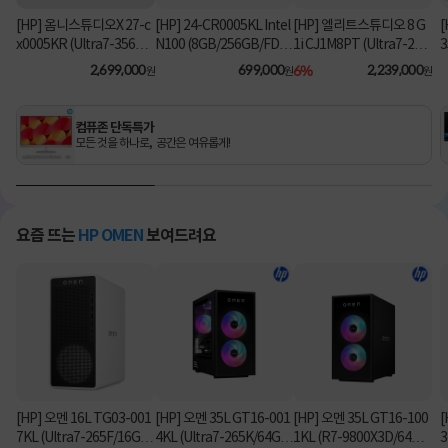
[HP] 옴니스튜디오X 27-c
[HP] 24-CR0005KL Intel
[HP] 엘리트스튜디오 8 G
[
x0005KR (Ultra7-356H/
N100 (8GB/256GB/FD)
1i CJ1M8PT (Ultra7-26
3
16GB/1TB/Win11Hom
[기본제품]
5/8GB/512GB/Win11Pr
2,699,000
699,000
6%
2,239,000
원
원
원
e) [기본제품]
o) 올인원PC [기본제품]★
오직 컴퓨존에서만, 여름
맞이 HP 데스크탑 한정특
컴퓨존 단독특가
가!★
모든 것을 하나로, 공간은 여유롭게!
요즘 뜨는
HP OMEN
보여드려요
[HP] 오멘 16L TG03-001
[HP] 오멘 35L GT16-001
[HP] 오멘 35L GT16-100
[
7KL (Ultra7-265F/16GB/
4KL (Ultra7-265K/64GB/
1KL (R7-9800X3D/64G
3