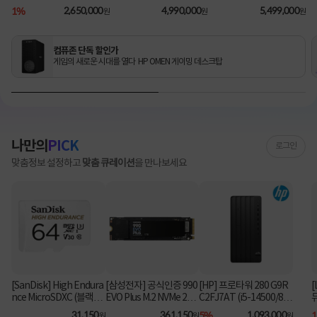
1TB/RX9060XT/FD) [기
2TB/RTX5070Ti/FD) 3
B/1TB/RTX5080/FD) [기
B
1%
2,650,000
4,990,000
5,499,000
원
원
원
본제품]★컴퓨존 단독! O
년워런티 [기본제품]★컴
본제품]★컴퓨존 단독! 수
MEN 데스크탑 더블할인
퓨존 단독! 수량한정 특가
량한정 특가쿠폰★
★
쿠폰★
컴퓨존 단독 할인가
게임의 새로운 시대를 열다 HP OMEN 게이밍 데스크탑
나만의
PICK
로그인
맞춤정보 설정하고
맞춤 큐레이션
을 만나보세요
[SanDisk] High Endura
[삼성전자] 공식인증 990
[HP] 프로타워 280 G9R
[
nce MicroSDXC (블랙박
EVO Plus M.2 NVMe 228
C2FJ7AT (i5-14500/8G
스&CCTV전용) 64GB
0 [1TB]
B/512GB/350W/FD) [기
31,150
361,150
5%
1,093,000
원
원
원