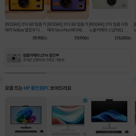
[KODAK] 코닥 i60 필름 카
[KODAK] 코닥 i60 필름 카
[KODAK] 코닥 필름 자동
메라 Yellow 옐로우 다회
메라 Very Peri 베리페리
노출카메라 스냅픽A1 다
용 카메라
다회용 카메라
중노출 자동감기 35mm
59,900
59,900
176,000
원
원
원
아이보리
필름카메라 15% 할인🧡
추억은 선명하게 가격은 가볍게
요즘 뜨는
HP 올인원PC
보여드려요