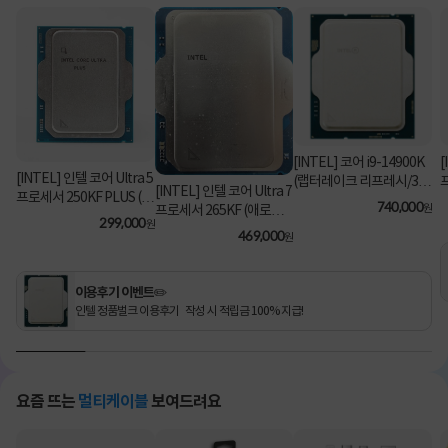
[INTEL] 코어 i9-14900K
[
[INTEL] 인텔 코어 Ultra 5
(랩터레이크 리프레시/3.2
[INTEL] 인텔 코어 Ultra 7
프로세서 250KF PLUS (애
GHz/36MB/쿨러 미포함)
740,000
원
프로세서 265KF (애로우
로우 레이크/5.3GHz/30M
[정품벌크]
299,000
원
레이크/3.9GHz/30MB/쿨
469,000
B) [정품벌크/쿨러미포함]
원
러미포함) [정품벌크]
이용후기 이벤트✏️
인텔 정품벌크 이용후기 작성 시 적립금 100% 지급!
요즘 뜨는
멀티케이블
보여드려요