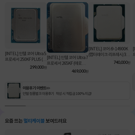
[INTEL] 코어 i9-14900K
[
[INTEL] 인텔 코어 Ultra 5
(랩터레이크 리프레시/3.2
[INTEL] 인텔 코어 Ultra 7
프로세서 250KF PLUS (애
GHz/36MB/쿨러 미포함)
740,000
원
프로세서 265KF (애로우
로우 레이크/5.3GHz/30M
[정품벌크]
299,000
원
레이크/3.9GHz/30MB/쿨
469,000
B) [정품벌크/쿨러미포함]
원
러미포함) [정품벌크]
이용후기 이벤트✏️
인텔 정품벌크 이용후기 작성 시 적립금 100% 지급!
요즘 뜨는
멀티케이블
보여드려요