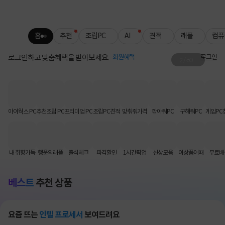
홈
추천
조립PC
AI
견적
래플
컴퓨
로그인하고 맞춤혜택을 받아보세요.
회원혜택
로그인
2
/
60
QNAP 주차 별 특가
SEAGATE HDD 추가 할인까지!
아이웍스 PC
추천조립 PC
프리미엄 PC
조립PC견적
맞춰줘가격
깎아줘PC
구해줘PC
게임PC
내 취향가득
행운의래플
출석체크
파격할인
1시간픽업
신상모음
이상품어때
무료배
베스트
추천 상품
요즘 뜨는
인텔 프로세서
보여드려요