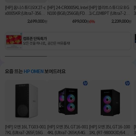
[HP] 옴니스튜디오X 27-c
[HP] 24-CR0005KL Intel
[HP] 엘리트스튜디오 8 G
[
x0005KR (Ultra7-356H/
N100 (8GB/256GB/FD)
1i CJ1M8PT (Ultra7-26
3
16GB/1TB/Win11Hom
[기본제품]
5/8GB/512GB/Win11Pr
2,699,000
699,000
6%
2,239,000
원
원
원
e) [기본제품]
o) 올인원PC [기본제품]★
오직 컴퓨존에서만, 여름
맞이 HP 데스크탑 한정특
컴퓨존 단독특가
가!★
모든 것을 하나로, 공간은 여유롭게!
요즘 뜨는
HP OMEN
보여드려요
[HP] 오멘 16L TG03-001
[HP] 오멘 35L GT16-001
[HP] 오멘 35L GT16-100
[
7KL (Ultra7-265F/16GB/
4KL (Ultra7-265K/64GB/
1KL (R7-9800X3D/64G
3