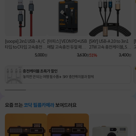
[soopii] 2in1 USB - A / C
[아피스] VEON PD+USB
[SKY] USB-A 2.0 to 3in1
[
타입 to C타입 고속충전 케
메탈 고속충전 듀얼 패브릭
27W 고속 충전케이블, SK
이블 PD 100W S52C [1.2
8핀 케이블
Y-A2-3IN1 [블랙/2m]
C
5,000
3,630
51%
3,400
원
원
원
m/레드]
충전케이블 초특가 할인
놓치면 안 되는 여행 필수품✈️ SKY 충전케이블과 함께
요즘 뜨는
코닥 필름카메라
보여드려요