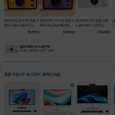
[KODAK] 코닥 i60 필름 카
[KODAK] 코닥 i60 필름 카
[KODAK] 코닥 필름 자동
메라 Yellow 옐로우 다회
메라 Very Peri 베리페리
노출카메라 스냅픽A1 다
용 카메라
다회용 카메라
중노출 자동감기 35mm
59,900
59,900
176,000
원
원
원
아이보리
필름카메라 15% 할인🧡
추억은 선명하게 가격은 가볍게
요즘 뜨는
HP 올인원PC
보여드려요