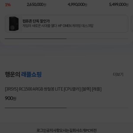
1TB/RX9060XT/FD) [기
2TB/RTX5070Ti/FD) 3
B/1TB/RTX5080/FD) [기
B
1%
2,650,000
4,990,000
5,499,000
원
원
원
본제품]★컴퓨존 단독! O
년워런티 [기본제품]★컴
본제품]★컴퓨존 단독! 수
MEN 데스크탑 더블할인
퓨존 단독! 수량한정 특가
량한정 특가쿠폰★
★
쿠폰★
컴퓨존 단독 할인가
게임의 새로운 시대를 열다 HP OMEN 게이밍 데스크탑
행운의
래플쇼핑
더보기
3354명 참여
[3RSYS] RC1500 ARGB 쌍철봉 LITE [CPU쿨러] [블랙] [래플]
200
900
200
900
원
원
원
원
로그인
공지사항
오시는길
회사소개
PC버전