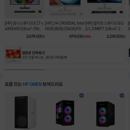
[HP] 옴니스튜디오X 27-c
[HP] 24-CR0005KL Intel
[HP] 엘리트스튜디오 8 G
[
x0005KR (Ultra7-356H/
N100 (8GB/256GB/FD)
1i CJ1M8PT (Ultra7-26
3
16GB/1TB/Win11Hom
[기본제품]
5/8GB/512GB/Win11Pr
2,699,000
699,000
6%
2,239,000
원
원
원
e) [기본제품]
o) 올인원PC [기본제품]★
오직 컴퓨존에서만, 여름
맞이 HP 데스크탑 한정특
컴퓨존 단독특가
가!★
모든 것을 하나로, 공간은 여유롭게!
요즘 뜨는
HP OMEN
보여드려요