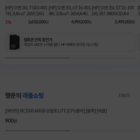
[HP] 오멘 16L TG03-001
[HP] 오멘 35L GT16-001
[HP] 오멘 35L GT16-100
[
7KL (Ultra7-265F/16GB/
4KL (Ultra7-265K/64GB/
1KL (R7-9800X3D/64G
3
1TB/RX9060XT/FD) [기
2TB/RTX5070Ti/FD) 3
B/1TB/RTX5080/FD) [기
B
1%
2,650,000
4,990,000
5,499,000
원
원
원
본제품]★컴퓨존 단독! O
년워런티 [기본제품]★컴
본제품]★컴퓨존 단독! 수
MEN 데스크탑 더블할인
퓨존 단독! 수량한정 특가
량한정 특가쿠폰★
★
쿠폰★
컴퓨존 단독 할인가
게임의 새로운 시대를 열다 HP OMEN 게이밍 데스크탑
행운의
래플쇼핑
더보기
3280명 참여
[3RSYS] RC1500 ARGB 쌍철봉 LITE [CPU쿨러] [블랙] [래플]
200
900
200
900
원
원
원
원