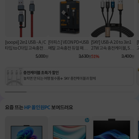
[soopii] 2in1 USB - A / C
[아피스] VEON PD+USB
[SKY] USB-A 2.0 to 3in1
[
타입 to C타입 고속충전 케
메탈 고속충전 듀얼 패브릭
27W 고속 충전케이블, SK
이블 PD 100W S52C [1.2
8핀 케이블
Y-A2-3IN1 [블랙/2m]
C
5,000
3,630
51%
3,400
원
원
원
m/레드]
충전케이블 초특가 할인
놓치면 안 되는 여행 필수품✈️ SKY 충전케이블과 함께
요즘 뜨는
HP 올인원PC
보여드려요