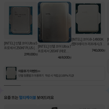
[INTEL] 코어 i9-14900K
[
[INTEL] 인텔 코어 Ultra 5
(랩터레이크 리프레시/3.2
[INTEL] 인텔 코어 Ultra 7
프로세서 250KF PLUS (애
GHz/36MB/쿨러 미포함)
740,000
원
프로세서 265KF (애로우
로우 레이크/5.3GHz/30M
[정품벌크]
299,000
원
레이크/3.9GHz/30MB/쿨
469,000
B) [정품벌크/쿨러미포함]
원
러미포함) [정품벌크]
이용후기 이벤트✏️
인텔 정품벌크 이용후기 작성 시 적립금 100% 지급!
요즘 뜨는
멀티케이블
보여드려요