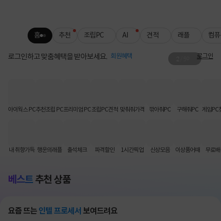
홈
추천
조립PC
AI
견적
래플
컴퓨
로그인하고 맞춤혜택을 받아보세요.
회원혜택
로그인
2
/
59
로지텍 무료배송
키보드·마우스 인기템 배송비 FREE📦
아이웍스 PC
추천조립 PC
프리미엄 PC
조립PC견적
맞춰줘가격
깎아줘PC
구해줘PC
게임PC
내 취향가득
행운의래플
출석체크
파격할인
1시간픽업
신상모음
이상품어때
무료배
베스트
추천 상품
요즘 뜨는
인텔 프로세서
보여드려요