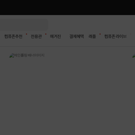
컴퓨존추천
전용관
매거진
결제혜택
래플
컴퓨존 라이브