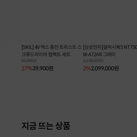
[SKIL] 4V 맥스 충전 트위스트 스
[삼성전자]갤럭시북5 NT750
크류드라이버 컴팩트 세트
W-A72AR 그레이
55,000원
2,149,000원
27%
39,900원
2%
2,099,000원
지금 뜨는 상품