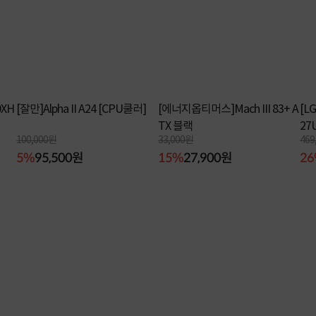
XH
[잘만]Alpha II A24 [CPU쿨러]
[에너지옵티머스]Mach III 83+ A
[L
TX 블랙
27
100,000원
33,000원
469
5%
95,500원
15%
27,900원
2