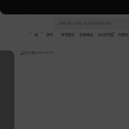
조립PC
AI
견적
파격할인
무료배송
1시간픽업
이벤트