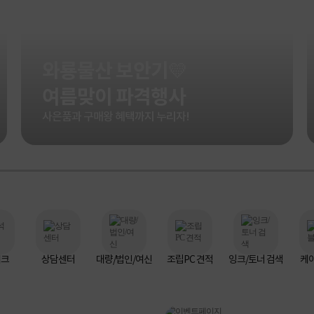
와룡물산 보안기💛
여름맞이 파격행사
사은품과 구매왕 혜택까지 누리자!
체크
상담센터
대량/법인/여신
조립PC 견적
잉크/토너 검색
케