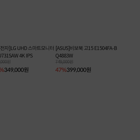
G전자]LG UHD 스마트모니터
[ASUS]비보북 고15 E1504FA-B
U731SAW 4K IPS
Q4883W
,000원
749,000원
6%
349,000원
47%
399,000원