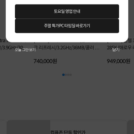
토요일 영업 안내
주말 특가PC 타임딜 바로가기
ltra 7 프로세서
[INTEL] 코어 i9-14900K (랩터레이
[INTEL] 인텔
크 리프레시/3.2GHz/36MB/쿨러 미
285K (애로
닫기
오늘 그만 보기
포함) [정품벌크]
[정품박스]
740,000원
949,000원
최신 PC를 위한 완벽 조합!