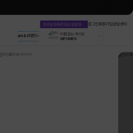
네트워크 자재
혜택 PACK
Dell 구매 찬스
Apple 기업전용관
로그인
회원가입
상담센터
토요일 컴퓨존 정상 영업 중
프로 에센셜
HP 브랜드스토어
타협 없는 게이밍
LG gram & 브랜드스토어
공식
HP OMEN
Microsoft 브랜드스토어
로지텍
AMD 브랜드스토어
정품 캠페인
Intel 브랜드스토어
삼성 키보드&마우스
RAZER 브랜드스토어
10% 쿠폰 할인
Apple 기업전용관
케이블메이트 3분기
케이블 전설이 되다
야식까지 책임진다!
승리를 부르는 오멘
ASUS ROG
20주년 한정판
AMD로 시작하는
스마트 오피스환경
AI비즈니스 노트북
HP엘리트북/프로북
비즈니스 강자