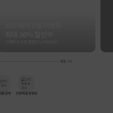
HP 프로북 4
리뷰 Npay 증정
MSI 공유기
적립금 3% 페이백
시스코 스위칭허브
코드웨이 8월 이벤트
누적 금액 별
적립금 페이백!
최대 30% 할인💙
Dell 구매왕
상품권 30만원
구매왕 & 추첨 경품도 노려보세요!
삼성모니터 여름맞이
특별 할인 이벤트
한단계 더 진화한
02
/40
HAF II 500
AI 업무환경 완성
HP 워크스테이션
여름맞이 사은품
HP 프로데스크 4
모든 것을 하나로
HP올인원 단독특가
이블 검색
간편해결 동영상
네트워크 자재
혜택 PACK
Dell 구매 찬스
프로 에센셜