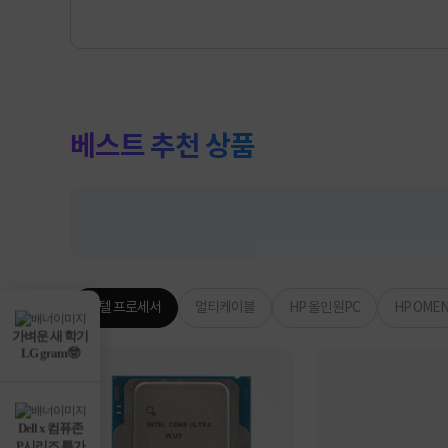
베스트 추천 상품
인텔 프로세서
멀티케이블
HP 올인원PC
HP OME
가벼운 새 학기
LG gram🤓
Dell x 컴퓨존
P시리즈 특가