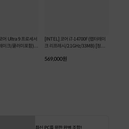
 코어 Ultra 9 프로세서
[INTEL] 코어 i7-14700F (랩터레이
[INTEL] 
우 레이크/쿨러미포함)
크 리프레시/2.1GHz/33MB) [정품박
레이크 /2.
스/쿨러포함]
쿨러포함]
569,000원
298,000
이용후기 이벤트✏️