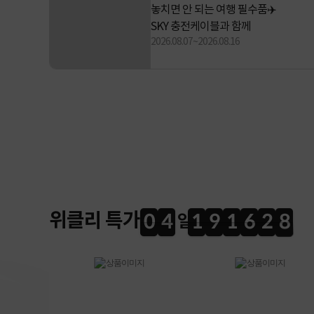
수품✈️
게임의 새로운 시대를 열다
HP OMEN 게이밍 데스크탑
께
2026.04.24~2026.08.31
위클리 특가
0
4
1
9
1
6
2
8
7
0
4
1
9
1
6
2
7
3
9
8