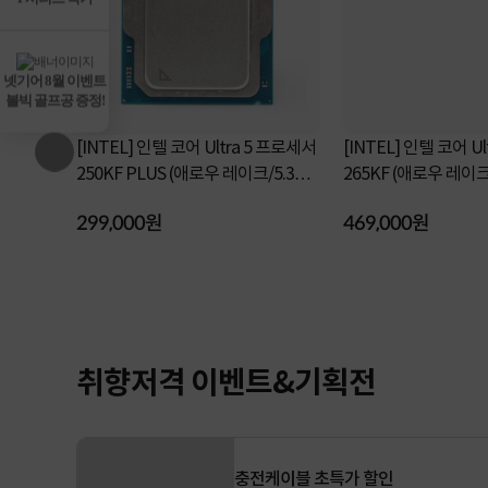
넷기어 8월 이벤트
볼빅 골프공 증정!
a 5 프로세서
[INTEL] 인텔 코어 Ultra 5 프로세서
[INTEL] 인텔 코어 U
이크/5.3GH
250KF PLUS (애로우 레이크/5.3GH
265KF (애로우 레이크/3.9GHz/30M
z/30MB) [정품...
B/쿨러미포함)...
299,000원
469,000원
취향저격 이벤트&기획전
인
컴퓨존 단독 할인가