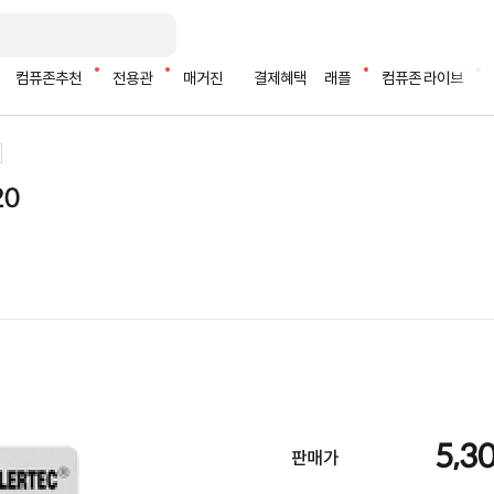
컴퓨존추천
전용관
매거진
결제혜택
래플
컴퓨존 라이브
20
5,3
판매가