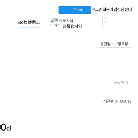
혜택 PACK
Dell 구매 찬스
Apple 기업전용관
로그인
회원가입
상담센터
I'm 코미
프로 에센셜
HP 브랜드스토어
타협 없는 게이밍
LG gram & 브랜드스토어
공식
HP OMEN
Microsoft 브랜드스토어
로지텍
AMD 브랜드스토어
정품 캠페인
Intel 브랜드스토어
틀린정보 수정요청
삼성 키보드&마우스
RAZER 브랜드스토어
10% 쿠폰 할인
Apple 기업전용관
케이블메이트 3분기
케이블 전설이 되다
야식까지 책임진다!
승리를 부르는 오멘
ASUS ROG
공유하기
20주년 한정판
AMD로 시작하는
스마트 오피스환경
상품번호 : 868712
AI비즈니스 노트북
HP엘리트북/프로북
비즈니스 강자
HP 프로북 4
00
원
리뷰 Npay 증정
MSI 공유기