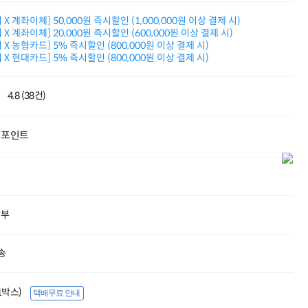
적립금 3% 페이백
X 계좌이체] 50,000원 즉시할인 (1,000,000원 이상 결제 시)
시스코 스위칭허브
X 계좌이체] 20,000원 즉시할인 (600,000원 이상 결제 시)
누적 금액 별
X 농협카드] 5% 즉시할인 (800,000원 이상 결제 시)
적립금 페이백!
X 현대카드] 5% 즉시할인 (800,000원 이상 결제 시)
Dell 구매왕
상품권 30만원
삼성모니터 여름맞이
4.8 (38건)
특별 할인 이벤트
한단계 더 진화한
HAF II 500
포인트
AI 업무환경 완성
HP 워크스테이션
여름맞이 사은품
HP 프로데스크 4
모든 것을 하나로
할부
HP올인원 단독특가
네트워크 자재
혜택 PACK
송
Dell 구매 찬스
프로 에센셜
(1박스)
택배무료 안내