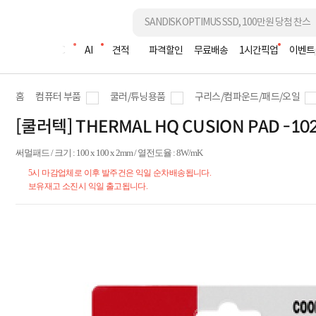
조립PC
AI
견적
파격할인
무료배송
1시간픽업
이벤트
홈
컴퓨터 부품
쿨러/튜닝용품
구리스/컴파운드/패드/오일
[쿨러텍] THERMAL HQ CUSION PAD -10
써멀패드 / 크기 : 100 x 100 x 2mm / 열전도율 : 8W/mK
5시 마감업체로 이후 발주건은 익일 순차배송됩니다.
보유재고 소진시 익일 출고됩니다.