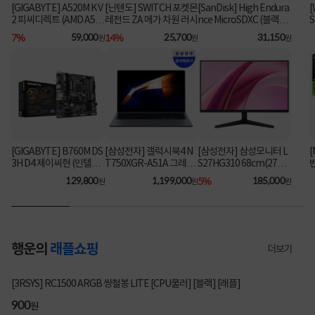
[GIGABYTE] A520M K V
[닌텐도] SWITCH 포켓몬
[SanDisk] High Endura
[
2 피씨디렉트 (AMD A52
레전드 ZA 메가 차원 러시
nce MicroSDXC (블랙박
S
스&CCTV전용) 64GB
[
0/M-ATX) ⚡플래티넘 특
7%
59,000
14%
25,700
31,150
원
원
원
[어댑터포함] [SDSQQN
가⚡
R-064G-GN6IA]
[GIGABYTE] B760M DS
[삼성전자] 갤럭시북4 N
[삼성전자] 삼성모니터 L
[
3H D4 제이씨현 (인텔B7
T750XGR-A51A 그레이
S27HG310 68cm(27인
벤
60/M-ATX)
(i5-1335U/16GB/256G
치) FHD IPS 144Hz 사무
129,800
1,199,000
5%
185,000
원
원
원
B/FD) [기본제품] [최대
용 ▶ LS27F322 후속 모
가 104만]
델 ◀
행운의
래플쇼핑
더보기
2801명 참여
[3RSYS] RC1500 ARGB 쌍철봉 LITE [CPU쿨러] [블랙] [래플]
200
900
200
900
원
원
원
원