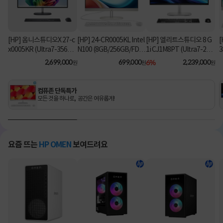
[HP] 옴니스튜디오X 27-c
[HP] 24-CR0005KL Intel
[HP] 엘리트스튜디오 8 G
[
x0005KR (Ultra7-356H/
N100 (8GB/256GB/FD)
1i CJ1M8PT (Ultra7-26
3
16GB/1TB/Win11Hom
[기본제품]
5/8GB/512GB/Win11Pr
2,699,000
699,000
6%
2,239,000
원
원
원
e) [기본제품]
o) 올인원PC [기본제품]★
오직 컴퓨존에서만, 여름
맞이 HP 데스크탑 한정특
컴퓨존 단독특가
가!★
모든 것을 하나로, 공간은 여유롭게!
요즘 뜨는
HP OMEN
보여드려요