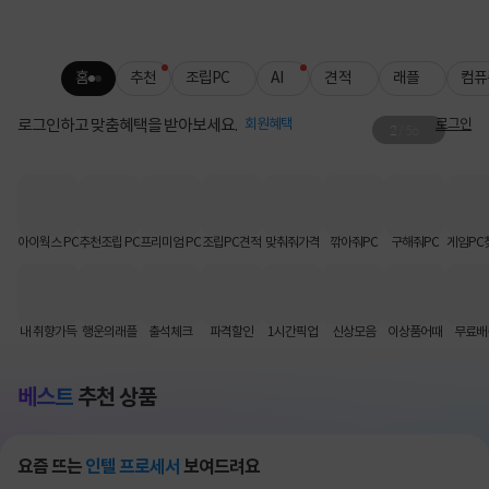
홈
추천
조립PC
AI
견적
래플
컴퓨
로그인하고 맞춤혜택을 받아보세요.
회원혜택
로그인
2
/
56
로지텍 무료배송
키보드·마우스 인기템 배송비 FREE📦
아이웍스 PC
추천조립 PC
프리미엄 PC
조립PC견적
맞춰줘가격
깎아줘PC
구해줘PC
게임PC
내 취향가득
행운의래플
출석체크
파격할인
1시간픽업
신상모음
이상품어때
무료배
베스트
추천 상품
요즘 뜨는
인텔 프로세서
보여드려요