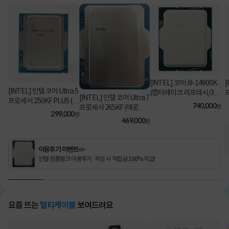
[INTEL] 코어 i9-14900K
[
[INTEL] 인텔 코어 Ultra 5
(랩터레이크 리프레시/3.2
[INTEL] 인텔 코어 Ultra 7
프로세서 250KF PLUS (애
GHz/36MB/쿨러 미포함)
740,000
원
프로세서 265KF (애로우
로우 레이크/5.3GHz/30M
[정품벌크]
299,000
원
레이크/3.9GHz/30MB/쿨
469,000
B) [정품벌크/쿨러미포함]
원
러미포함) [정품벌크]
이용후기 이벤트✏️
인텔 정품벌크 이용후기 작성 시 적립금 100% 지급!
요즘 뜨는
멀티케이블
보여드려요