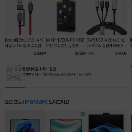
[soopii] 2in1 USB - A / C
[아피스] VEON PD+USB
[SKY] USB-A 2.0 to 3in1
[
타입 to C타입 고속충전 케
메탈 고속충전 듀얼 패브릭
27W 고속 충전케이블, SK
이블 PD 100W S52C [1.2
8핀 케이블
Y-A2-3IN1 [블랙/2m]
C
5,000
3,630
44%
3,900
원
원
원
m/레드]
충전케이블 초특가 할인
놓치면 안 되는 여행 필수품✈️ SKY 충전케이블과 함께
요즘 뜨는
HP 올인원PC
보여드려요