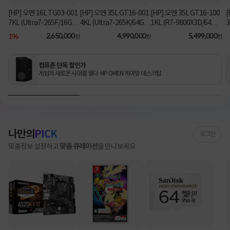
[HP] 오멘 16L TG03-001
[HP] 오멘 35L GT16-001
[HP] 오멘 35L GT16-100
[
7KL (Ultra7-265F/16GB/
4KL (Ultra7-265K/64GB/
1KL (R7-9800X3D/64G
3
1TB/RX9060XT/FD) [기
2TB/RTX5070Ti/FD) 3
B/1TB/RTX5080/FD) [기
B
1%
2,650,000
4,990,000
5,499,000
원
원
원
본제품]★컴퓨존 단독! O
년워런티 [기본제품]★컴
본제품]★컴퓨존 단독! 수
MEN 데스크탑 더블할인
퓨존 단독! 수량한정 특가
량한정 특가쿠폰★
★
쿠폰★
컴퓨존 단독 할인가
게임의 새로운 시대를 열다 HP OMEN 게이밍 데스크탑
나만의
PICK
로그인
맞춤정보 설정하고
맞춤 큐레이션
을 만나보세요