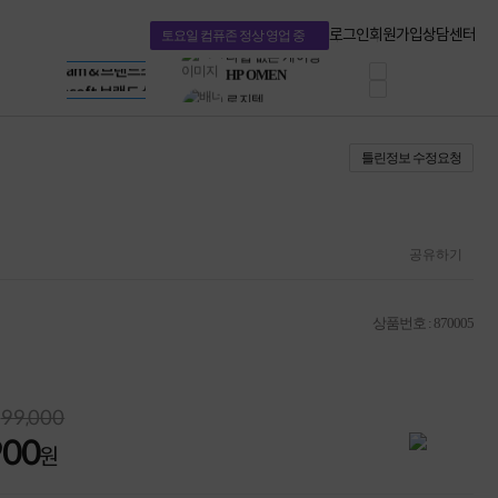
혜택 PACK
Dell 구매 찬스
Apple 기업전용관
로그인
회원가입
상담센터
토요일 컴퓨존 정상 영업 중
프로 에센셜
HP 브랜드스토어
타협 없는 게이밍
LG gram & 브랜드스토어
공식
HP OMEN
Microsoft 브랜드스토어
로지텍
AMD 브랜드스토어
정품 캠페인
Intel 브랜드스토어
틀린정보 수정요청
삼성 키보드&마우스
RAZER 브랜드스토어
10% 쿠폰 할인
Apple 기업전용관
케이블메이트 3분기
케이블 전설이 되다
야식까지 책임진다!
공유하기
승리를 부르는 오멘
ASUS ROG
20주년 한정판
상품번호 : 870005
AMD로 시작하는
스마트 오피스환경
AI비즈니스 노트북
HP엘리트북/프로북
99,000
비즈니스 강자
900
HP 프로북 4
원
리뷰 Npay 증정
MSI 공유기