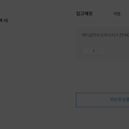
입고예정
미정
매 시)
에어글러브 손마사지기 ZP44
비슷한 상