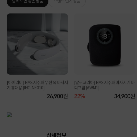
함께 보면 좋은 상품
브랜드 인기 상품
[아이리버] EMS 저주파 무선 목 마사지
[알로코리아] EMS 저주파 마사지기 바
기 휴대용 [IHC-NE010]
디그랩 [AWM1]
원
26,900원
22%
34,900원
상세정보