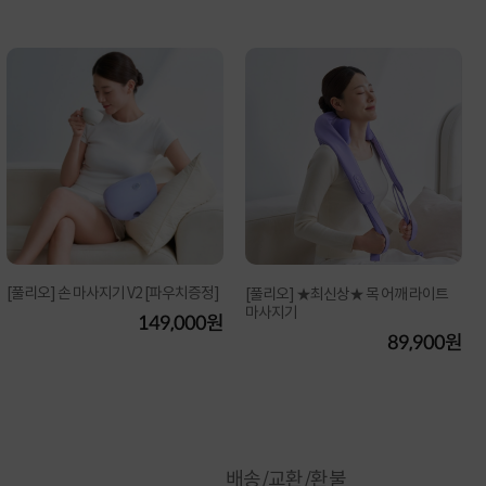
[풀리오] 손 마사지기 V2 [파우치증정]
[풀리오] ★최신상★ 목 어깨 라이트
마사지기
149,000원
89,900원
배송/교환/환불