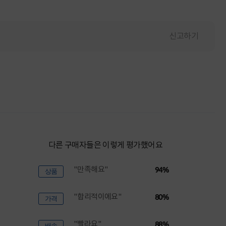
신고하기
다른 구매자들은 이렇게 평가했어요
"만족해요"
94%
상품
"합리적이에요"
80%
가격
"빨라요"
88%