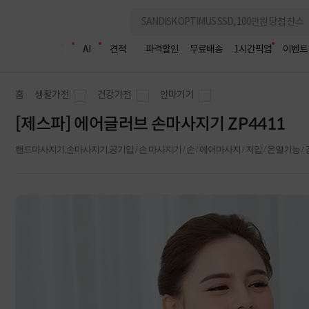
조립PC
AI
견적
파격할인
무료배송
1시간픽업
이벤트
홈
생활가전
건강가전
안마기기
[제스파] 에어글러브 손마사지기 ZP4411
핸드마사지기,손마사지기,공기압 / 손 마사지기 / 손 / 에어마사지 / 지압 / 온열기능 