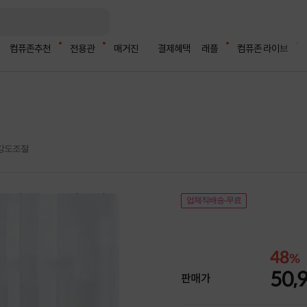
컴퓨존추천
전용관
매거진
결제혜택
래플
컴퓨존 라이브
/ 강도조절
업체직배송-무료
48
%
50,
판매가