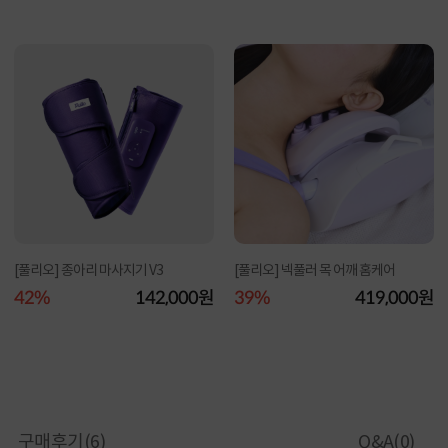
[풀리오] 종아리 마사지기 V3
[풀리오] 넥풀러 목 어깨 홈케어
42%
142,000원
39%
419,000원
구매후기(
6
)
Q&A(
0
)