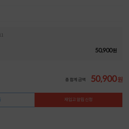
11
50,900
원
50,900
원
총 합계 금액
품
재입고 알림 신청