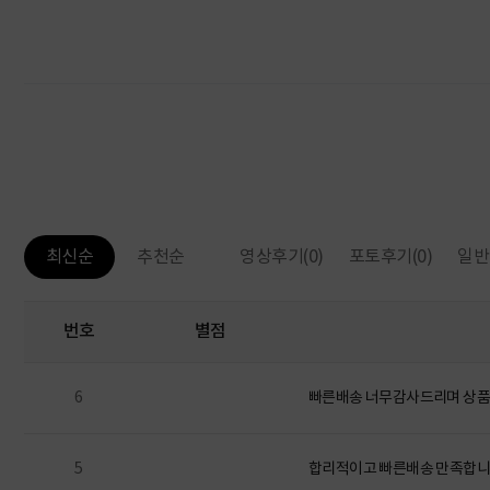
영상후기
(0)
포토후기
(0)
일반
최신순
추천순
번호
별점
6
빠른배송 너무감사드리며 상품
5
합리적이고 빠른배송 만족합니