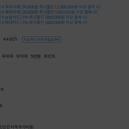
적립금 3% 페이백
X 계좌이체] 50,000원 즉시할인 (1,000,000원 이상 결제 시)
시스코 스위칭허브
X 계좌이체] 20,000원 즉시할인 (600,000원 이상 결제 시)
누적 금액 별
X 농협카드] 5% 즉시할인 (800,000원 이상 결제 시)
적립금 페이백!
X 현대카드] 5% 즉시할인 (800,000원 이상 결제 시)
Dell 구매왕
상품권 30만원
4.4 (6건)
삼성모니터 여름맞이
지금 후기 쓰면 적립금 2배!
특별 할인 이벤트
한단계 더 진화한
HAF II 500
무이자
무이자
5만원
포인트
AI 업무환경 완성
HP 워크스테이션
여름맞이 사은품
HP 프로데스크 4
모든 것을 하나로
할부
HP올인원 단독특가
네트워크 자재
혜택 PACK
송
Dell 구매 찬스
프로 에센셜
도서/산간 지역 추가비용)