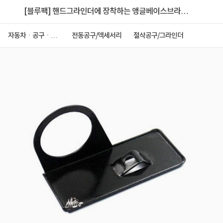
[블루팩] 핸드그라인더에 장착하는 앵글베이스브라켓-
C1
자동차ㆍ공구ㆍ안
전동공구/액세서리
절삭공구/그라인더
전