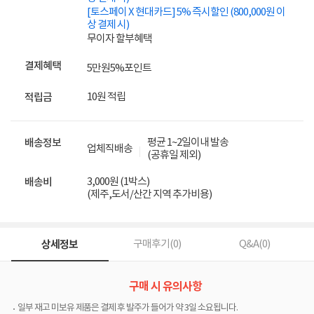
[토스페이 X 현대카드] 5% 즉시할인 (800,000원 이
상 결제 시)
무이자 할부혜택
결제혜택
5만원
5%
포인트
10원 적립
적립금
평균 1~2일이내 발송
배송정보
업체직배송
(공휴일 제외)
3,000원 (1박스)
배송비
(제주,도서/산간 지역 추가비용)
상세정보
구매후기(
0
)
Q&A(
0
)
구매 시 유의사항
일부 재고 미보유 제품은 결제 후 발주가 들어가 약 3일 소요됩니다.