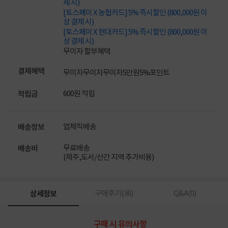
제 시)
[토스페이 X 농협카드] 5% 즉시할인 (800,000원 이
상 결제 시)
[토스페이 X 현대카드] 5% 즉시할인 (800,000원 이
상 결제 시)
무이자 할부혜택
결제혜택
무이자
무이자
무이자
5만원
5%
포인트
600원 적립
적립금
업체직배송
배송정보
무료배송
배송비
(제주,도서/산간 지역 추가비용)
상세정보
구매후기(
36
)
Q&A(
0
)
구매 시 유의사항