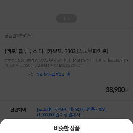
1
/
5
상품번호
870250
[엑토] 블루투스 미니키보드, B303 [스노우화이트]
블루투스 5.0 / 멤브레인 / AAA건전지 교체형(배터리포함) / 멀티미디어 / 레트로 (조약돌)
/ 멀티페어링 / 스마트폰&태블릿거치대(일체형스탠드)
2
건
지금 후기쓰면 적립금 2배!
38,900
원
[토스페이 X 계좌이체] 50,000원 즉시할인
할인혜택
(1,000,000원 이상 결제 시)
[토스페이 X 계좌이체] 20,000원 즉시할인
(600,000원 이상 결제 시)
비슷한 상품
[토스페이 X 농협카드] 5% 즉시할인 (800,000원 이