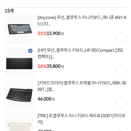
상 결제 시)
[토스페이 X 현대카드] 5% 즉시할인 (800,000원 이
15
개
상 결제 시)
[Anyzone] 무선, 블루투스 미니키보드, 애니존 ANY-K
무이자 할부혜택
5 ( C타...
31%
15,900
결제혜택
5만원
5%
포인트
원
80원 적립
적립금
[HP] 무선, 블루투스 키보드,HP 355 Compact [355
컴팩트] [...
미정
입고일
16%
35,800
원
배송정보
[키보드코리아] 블루투스 트랙볼 미니키보드, RBK-38
무료배송
배송비
0BT, [블...
46,000
원
상세정보
구매후기(
2
)
Q&A(
0
)
[엑토] 유.블루투스 미니 키보드 레트로2 B307 [아이보
리]