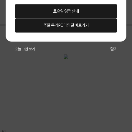
토요일 영업 안내
구매후기(
39
)
Q&A(
0
)
주말 특가PC 타임딜 바로가기
닫기
오늘 그만 보기