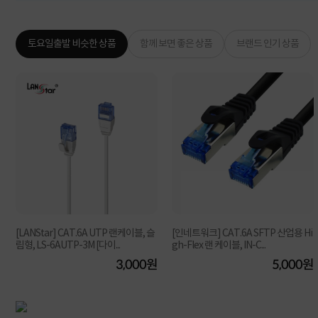
토요일출발 비슷한 상품
함께 보면 좋은 상품
브랜드 인기 상품
[LANStar] CAT.6A UTP 랜케이블, 슬
[인네트워크] CAT.6A SFTP 산업용 Hi
림형, LS-6AUTP-3M [다이...
gh-Flex 랜 케이블, IN-C...
원
3,000원
5,000원