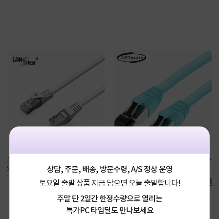
[LANStar] CAT.6 FTP 랜케이블, LS-6
[강원전자] NETMATE CAT.6A SFTP
상담, 주문, 배송, 방문수령, A/S 정상 운영
STPD-3M [다이렉트/연선]...
POE 랜 케이블 NM-P6AS03 [...
1,750원
9,500원
토요일 출발 상품 지금 담으면 오늘 출발합니다!
주말 단 2일간 한정수량으로 열리는
특가PC 타임딜도 만나보세요