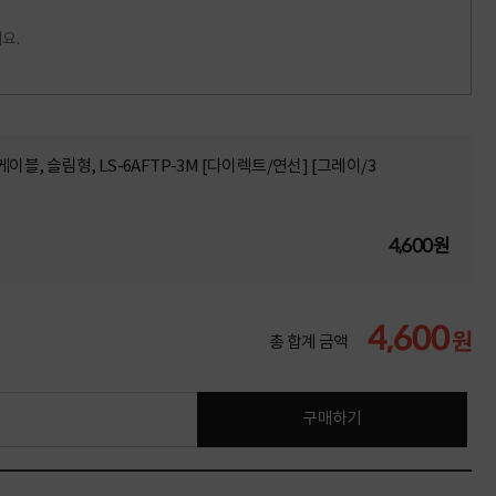
요.
P 랜케이블, 슬림형, LS-6AFTP-3M [다이렉트/연선] [그레이/3
4,600원
4,600
원
총 합계 금액
구매하기