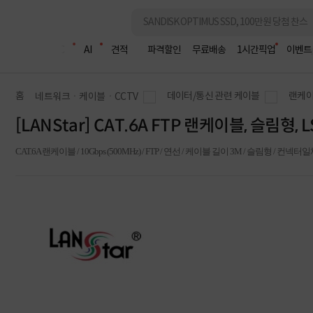
조립PC
AI
견적
파격할인
무료배송
1시간픽업
이벤트
홈
데이터/통신 관련 케이블
랜케이
네트워크ㆍ케이블ㆍCCTV
[LANStar] CAT.6A FTP 랜케이블, 슬림형,
CAT.6A 랜케이블 / 10Gbps (500MHz) / FTP / 연선 / 케이블 길이 3M / 슬림형 / 컨넥