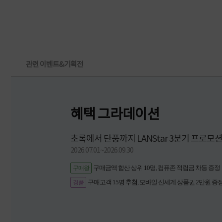
관련 이벤트&기획전
혜택 그라데이션
초록에서 단풍까지 LANStar 3분기 프로모
2026.07.01~2026.09.30
구매금액 합산 상위 10명, 컴퓨존 적립금 차등 증정
구매왕
구매고객 15명 추첨, 모바일 신세계 상품권 2만원 증
경품