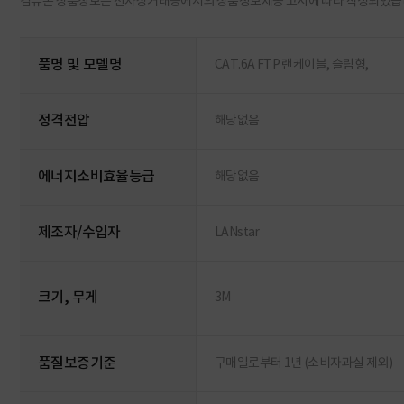
컴퓨존 상품정보는 전자상거래등에서의 상품정보제공 고시에 따라 작성되었습
품명 및 모델명
CAT.6A FTP 랜케이블, 슬림형,
정격전압
해당없음
에너지소비효율등급
해당없음
제조자/수입자
LANstar
크기, 무게
3M
품질보증기준
구매일로부터 1년 (소비자과실 제외)