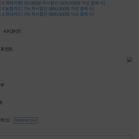
X 계좌이체] 20,000원 즉시할인 (600,000원 이상 결제 시)
적립금 3% 페이백
X 농협카드] 5% 즉시할인 (800,000원 이상 결제 시)
시스코 스위칭허브
X 현대카드] 5% 즉시할인 (800,000원 이상 결제 시)
누적 금액 별
적립금 페이백!
Dell 구매왕
4.9 (39건)
상품권 30만원
삼성모니터 여름맞이
특별 할인 이벤트
포인트
한단계 더 진화한
HAF II 500
AI 업무환경 완성
HP 워크스테이션
여름맞이 사은품
HP 프로데스크 4
할부
모든 것을 하나로
HP올인원 단독특가
송
네트워크 자재
혜택 PACK
Dell 구매 찬스
(1박스)
택배무료 안내
프로 에센셜