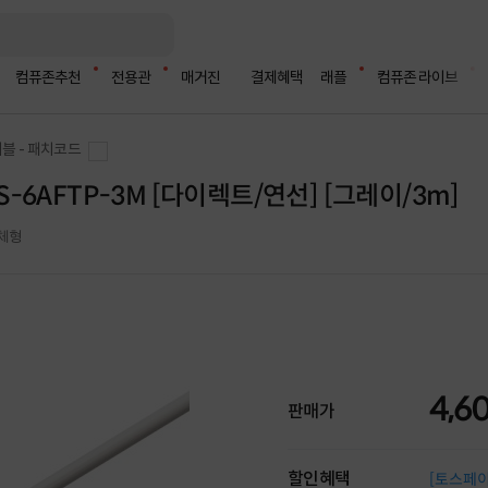
컴퓨존추천
전용관
매거진
결제혜택
래플
컴퓨존 라이브
블 - 패치코드
 LS-6AFTP-3M [다이렉트/연선] [그레이/3m]
터일체형
4,6
판매가
할인혜택
[토스페이 