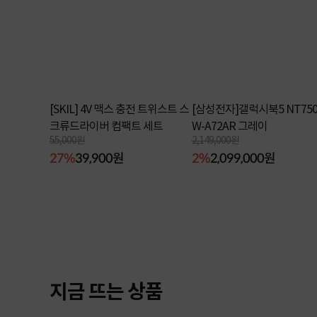
[SKIL] 4V 맥스 충전 트위스트 스
[삼성전자]갤럭시북5 NT750
크류드라이버 컴팩트 세트
W-A72AR 그레이
55,000원
2,149,000원
27%
39,900원
2%
2,099,000원
지금 뜨는 상품