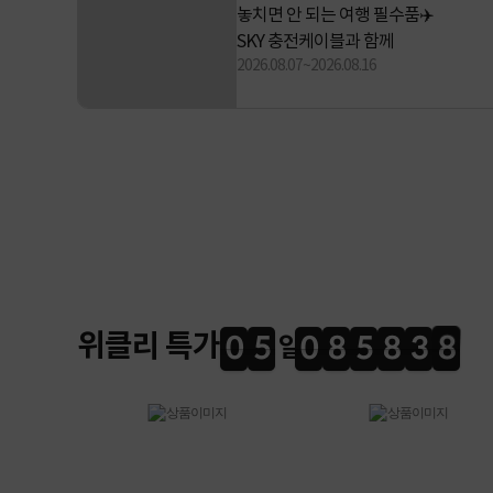
놓치면 안 되는 여행 필수품✈️
SKY 충전케이블과 함께
2026.08.07~2026.08.16
위클리 특가
0
5
0
8
5
8
3
7
0
5
0
8
5
8
3
6
6
4
8
7