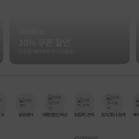
Belkin
10% 쿠폰 할인
사은품 혜택까지 만나보세요!
체크
상담센터
대량/법인/여신
조립PC 견적
잉크/토너 검색
케