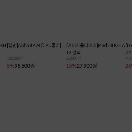
XH
[잘만]Alpha II A24 [CPU쿨러]
[에너지옵티머스]Mach III 83+ A
[L
TX 블랙
27
100,000원
33,000원
469
5%
95,500원
15%
27,900원
2