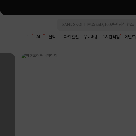
조립PC
AI
견적
파격할인
무료배송
1시간픽업
이벤트