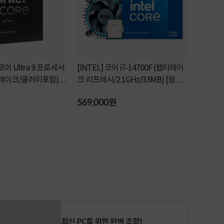
 코어 Ultra 9 프로세서
[INTEL] 코어 i7-14700F (랩터레이
[INTEL] 
우 레이크/쿨러미포함)
크 리프레시/2.1GHz/33MB) [정품박
레이크 /2.
스/쿨러포함]
쿨러포함]
569,000원
298,000
최신 PC를 위한 완벽 조합!