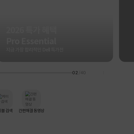
HP 프로북 4
리뷰 Npay 증정
MSI 공유기
적립금 3% 페이백
시스코 스위칭허브
2026 특가 혜택
누적 금액 별
적립금 페이백!
Pro Essential
Dell 구매왕
상품권 30만원
지금 가장 합리적인 Dell 특가전
삼성모니터 여름맞이
특별 할인 이벤트
한단계 더 진화한
02
/40
HAF II 500
AI 업무환경 완성
HP 워크스테이션
여름맞이 사은품
HP 프로데스크 4
모든 것을 하나로
HP올인원 단독특가
이블 검색
간편해결 동영상
네트워크 자재
혜택 PACK
Dell 구매 찬스
프로 에센셜