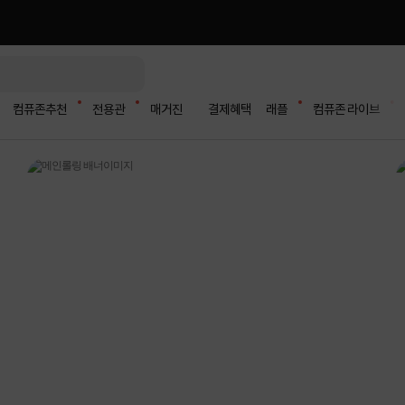
컴퓨존추천
전용관
매거진
결제혜택
래플
컴퓨존 라이브