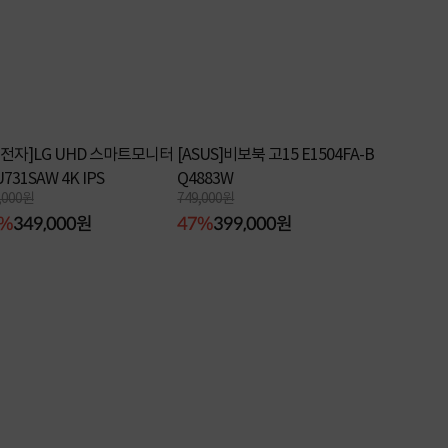
G전자]LG UHD 스마트모니터
[ASUS]비보북 고15 E1504FA-B
U731SAW 4K IPS
Q4883W
,000원
749,000원
6%
349,000원
47%
399,000원