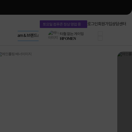
네트워크 자재
혜택 PACK
Dell 구매 찬스
Apple 기업전용관
로그인
회원가입
상담센터
토요일 컴퓨존 정상 영업 중
프로 에센셜
HP 브랜드스토어
타협 없는 게이밍
LG gram & 브랜드스토어
공식
HP OMEN
Microsoft 브랜드스토어
로지텍
AMD 브랜드스토어
정품 캠페인
Intel 브랜드스토어
삼성 키보드&마우스
RAZER 브랜드스토어
10% 쿠폰 할인
Apple 기업전용관
케이블메이트 3분기
케이블 전설이 되다
야식까지 책임진다!
승리를 부르는 오멘
ASUS ROG
20주년 한정판
AMD로 시작하는
스마트 오피스환경
AI비즈니스 노트북
HP엘리트북/프로북
비즈니스 강자