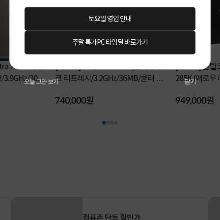
토요일 영업 안내
주말 특가PC 타임딜 바로가기
ltra 7 프로세서
[INTEL] 코어 i9-14900K (랩터레이
[INTEL] 인텔
크 리프레시/3.2GHz/36MB/쿨러 미
285K (애로
닫기
오늘 그만 보기
포함) [정품벌크]
[정품박스]
740,000원
949,000원
컴퓨존 단독 할인가