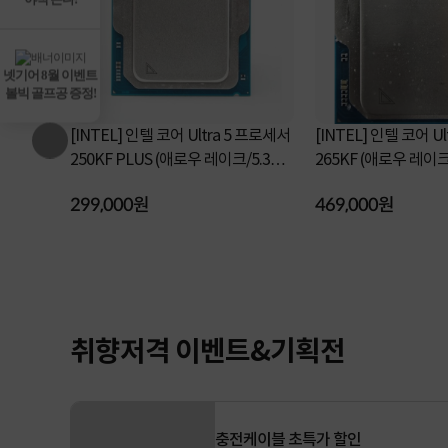
넷기어 8월 이벤트
볼빅 골프공 증정!
a 5 프로세서
[INTEL] 인텔 코어 Ultra 5 프로세서
[INTEL] 인텔 코어 U
이크/5.3GH
250KF PLUS (애로우 레이크/5.3GH
265KF (애로우 레이크/3.9GHz/30M
z/30MB) [정품...
B/쿨러미포함)...
299,000원
469,000원
취향저격 이벤트&기획전
충전케이블 초특가 할인