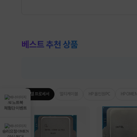
베스트 추천 상품
인텔 프로세서
멀티케이블
HP 올인원PC
HP OME
AI 노트북
체험단 이벤트
승리요정 OMEN
야식 쏜다!