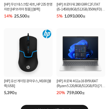
[HP] 무선 데스크탑 세트, HP 235 한영
[HP] 프로타워 280 G9R C2FJ7AT
자판 [HP코리아 정품] [블랙]
(i5-14500/8GB/512GB/350W/FD)
[기본제품]★오직 컴...
14%
25,500
5%
1,093,000
원
원
[HP] 유선 게이밍 광마우스, M100 [블
[HP] 프로북 4 G1a 16 BY9U0AT
랙/USB]
(Ryzen 5 220/8GB/512GB/FD) [기본
제품]★컴퓨존 단독...
5,390
20%
759,000
원
원