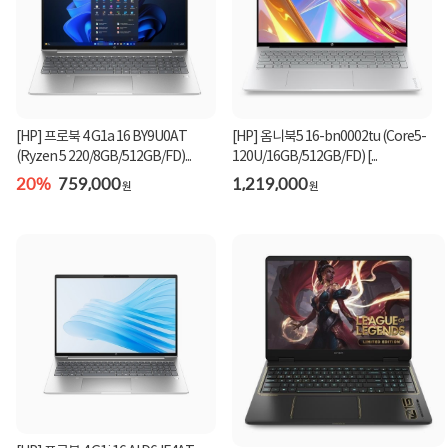
[HP] 프로북 4 G1a 16 BY9U0AT
[HP] 옴니북5 16-bn0002tu (Core5-
(Ryzen 5 220/8GB/512GB/FD)...
120U/16GB/512GB/FD) [...
20%
759,000
1,219,000
원
원