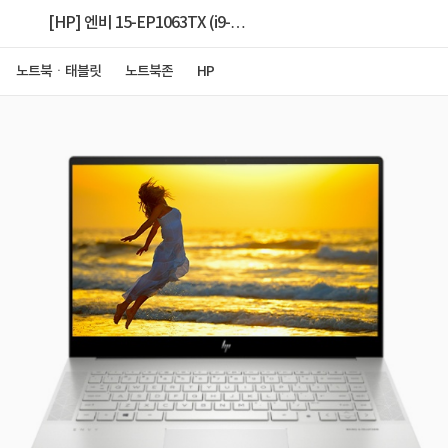
[HP] 엔비 15-EP1063TX (i9-
11900H/32GB/512GB/RTX3060/Win11Home)
노트북ㆍ태블릿
노트북존
HP
UHD 터치 [1TB SSD 추가]