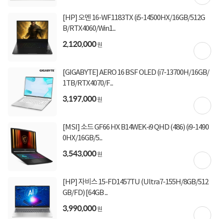
[HP] 오멘 16-WF1183TX (i5-14500HX/16GB/512G
상세정보
구매후기(
11
)
Q&A(
0
)
B/RTX4060/Win1...
2,120,000
원
구매 시 유의사항
오후 4시 이후 주문건은 익일 입고됩니다.
[GIGABYTE] AERO 16 BSF OLED (i7-13700H/16GB/
업그레이드 상품은 주문 후 2~6시간이 소요되며 15시 이후 주문건은 익일 발송됩니다.
요청에 의한 새상품을 개봉하여 제작하는 상품으로 주문취소, 변심반품이 불가합니다.
1TB/RTX4070/F...
장착된 부품은 해당 제조사에서 A/S 가능합니다 (예: 추가 SSD 불량 시 해당 SSD 제조
3,197,000
사)
원
기본제품과 추가 또는 교체되는 제품의 스펙 정보를 확인 후 주문 바랍니다.
[MSI] 소드 GF66 HX B14WEK-i9 QHD (486) (i9-1490
0HX/16GB/5...
3,543,000
원
상세정보를
확대
해서 볼 수 있습니다.
[HP] 자비스 15-FD1457TU (Ultra7-155H/8GB/512
GB/FD) [64GB ...
3,990,000
원