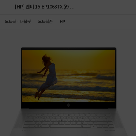
[HP] 엔비 15-EP1063TX (i9-
11900H/32GB/512GB/RTX3060/Win11Home)
노트북ㆍ태블릿
노트북존
HP
UHD 터치 [64GB RAM 교체(32GB*2)+1TB SSD 추
가]