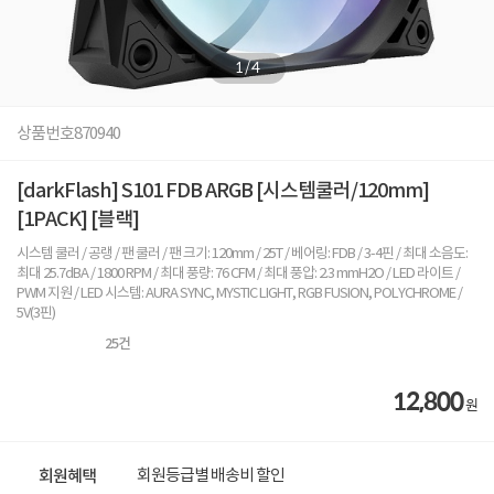
1
/
4
상품번호
870940
[darkFlash] S101 FDB ARGB [시스템쿨러/120mm]
[1PACK] [블랙]
시스템 쿨러 / 공랭 / 팬 쿨러 / 팬 크기: 120mm / 25T / 베어링: FDB / 3-4핀 / 최대 소음도:
최대 25.7dBA / 1800 RPM / 최대 풍량: 76 CFM / 최대 풍압: 2.3 mmH2O / LED 라이트 /
PWM 지원 / LED 시스템: AURA SYNC, MYSTIC LIGHT, RGB FUSION, POLYCHROME /
5V(3핀)
25
건
12,800
원
회원등급별 배송비 할인
회원혜택