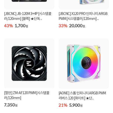
[JBCNC] JB-120M 3+4P [시스템쿨
[JBCNC] X120 PRO 인피니티 ARGB
러/120mm] [블랙] ★단독 ...
PWM [시스템쿨러/120mm] ...
43%
1,700
33%
20,000
원
원
[잘만] ZM-AF120 PWM [시스템쿨
[AONE] 스톰 인피니티 ARGB PWM
러/120mm]
리버스 120 [화이트] ★단...
7,350
21%
5,900
원
원