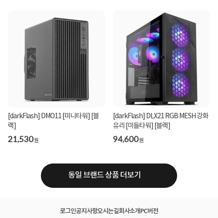
[darkFlash] DMO11 [미니타워] [블
[darkFlash] DLX21 RGB MESH 강화
랙]
유리 [미들타워] [블랙]
21,530
94,600
원
원
동일 브랜드 상품 더보기
로그인
공지사항
오시는길
회사소개
PC버전