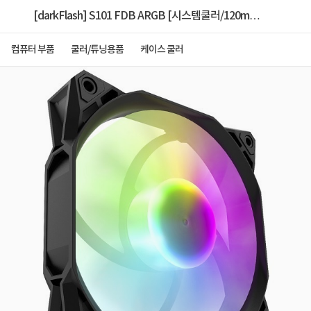
[darkFlash] S101 FDB ARGB [시스템쿨러/120mm]
[1PACK] [블랙]
컴퓨터 부품
쿨러/튜닝용품
케이스 쿨러