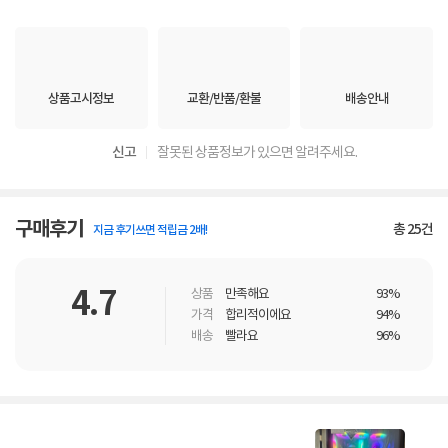
상품고시정보
교환/반품/환불
배송안내
신고
잘못된 상품정보가 있으면 알려주세요.
구매후기
총
25
건
지금 후기쓰면 적립금 2배!
4.7
상품
만족해요
93%
가격
합리적이에요
94%
배송
빨라요
96%