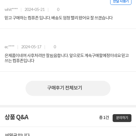
한달 사용기
whit****
2024-05-21
0
믿고 구매하는 컴퓨존 입니다. 배송도 엄청 빨리 왔어요 잘 쓰겠습니다
ec****
2024-05-17
0
은제품이네여 사후처리만 잘됬음합니다. 앞으로도 계속구매할예정이네요 믿고
쓰는 컴퓨존입니다
구매후기 전체보기
상품 Q&A
총 1건
문의하기
비밀글 입니다.