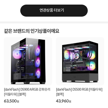
연관상품 더보기
같은 브랜드의 인기상품이에요
[darkFlash] DS900 ARGB 강화유리
[darkFlash] DS500 RGB [미들타워]
[미들타워] [블랙]
[블랙]
63,500
43,960
원
원