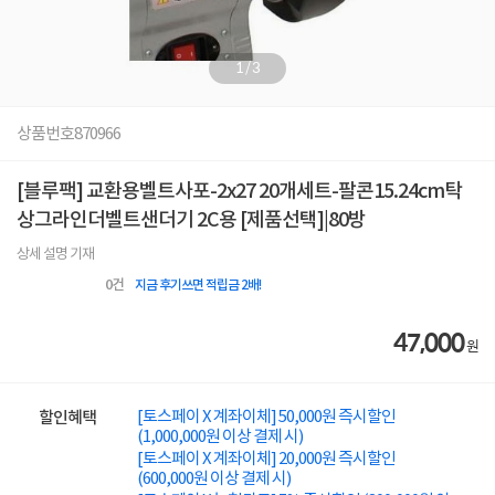
1
/
3
상품번호
870966
[블루팩] 교환용벨트사포-2x27 20개세트-팔콘15.24cm탁
상그라인더벨트샌더기 2C용 [제품선택]|80방
상세 설명 기재
0
건
지금 후기쓰면 적립금 2배!
47,000
원
[토스페이 X 계좌이체] 50,000원 즉시할인
할인혜택
(1,000,000원 이상 결제 시)
[토스페이 X 계좌이체] 20,000원 즉시할인
(600,000원 이상 결제 시)