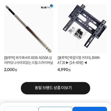
[블루팩] 육각축비트 BDB-N150A 십
[블루팩] 벽걸이형 거치대, BWM-
자PH2 나사마모없는 드릴 드라이버날
AT20 ▶ [14~43형] ◀
2,000
4,990
원
원
동일 브랜드 상품 더보기
로그인
공지사항
오시는길
회사소개
PC버전