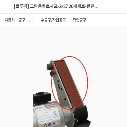
[블루팩] 교환용벨트사포-2x27 20개세트-팔콘
15.24cm탁상그라인더벨트샌더기 2C용 [제품선택]
자동차ㆍ공구ㆍ안
수공구/작업공구
작업공구
전