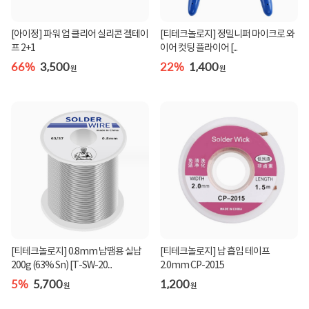
[아이정] 파워 업 클리어 실리콘 겔테이
[티테크놀로지] 정밀니퍼 마이크로 와
프 2+1
이어 컷팅 플라이어 [...
66%
3,500
22%
1,400
원
원
[티테크놀로지] 0.8mm 납땜용 실납
[티테크놀로지] 납 흡입 테이프
200g (63% Sn) [T-SW-20...
2.0mm CP-2015
5%
5,700
1,200
원
원