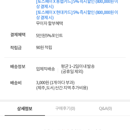
[토스페이 X 농협카드] 5% 즉시할인 (800,000원 이
상 결제 시)
[토스페이 X 현대카드] 5% 즉시할인 (800,000원 이
상 결제 시)
무이자 할부혜택
결제혜택
5만원
5%
포인트
90원 적립
적립금
평균 1~2일이내 발송
배송정보
업체직배송
(공휴일 제외)
3,000원 (1개 마다 부과)
배송비
(제주,도서/산간 지역 추가비용)
상세정보
구매후기(
0
)
Q&A(
0
)