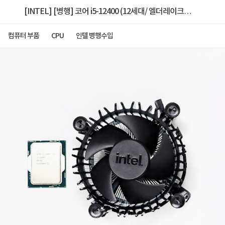
[INTEL] [병행] 코어 i5-12400 (12세대/ 엘더레이크/
2.5GHz) [벌크/쿨러 포함]
컴퓨터 부품
CPU
인텔 병행수입