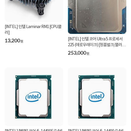
[INTEL] 인텔 Laminar RM1 [CPU쿨
러]
13,200
[INTEL] 인텔 코어 Ultra 5 프로세서
원
225 (애로우레이크) [정품벌크/쿨러미
포함]
253,000
원