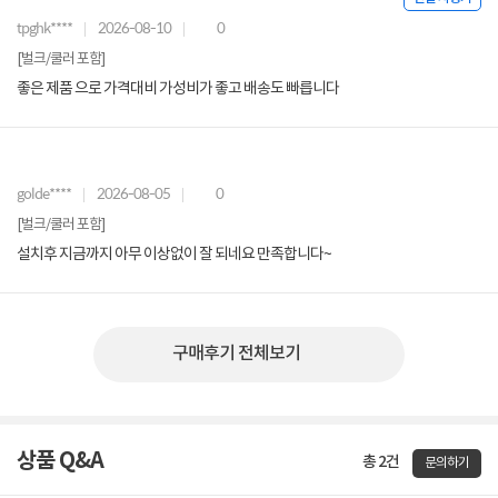
tpghk****
2026-08-10
0
[벌크/쿨러 포함]
좋은 제품 으로 가격대비 가성비가 좋고 배송도 빠릅니다
golde****
2026-08-05
0
[벌크/쿨러 포함]
설치후 지금까지 아무 이상없이 잘 되네요 만족합니다~
구매후기 전체보기
상품 Q&A
총 2건
문의하기