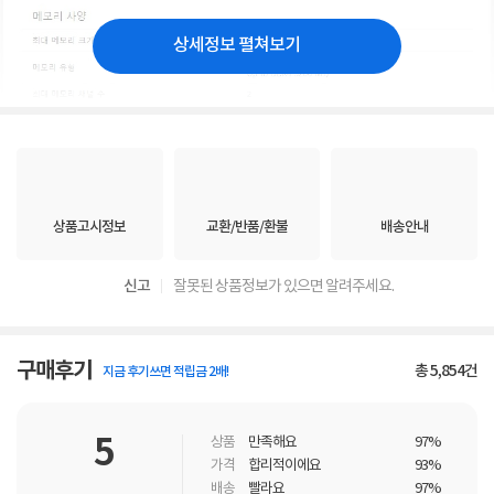
상세정보 펼쳐보기
상품고시정보
교환/반품/환불
배송안내
신고
잘못된 상품정보가 있으면 알려주세요.
구매후기
총
5,854
건
지금 후기쓰면 적립금 2배!
5
상품
만족해요
97%
가격
합리적이에요
93%
배송
빨라요
97%