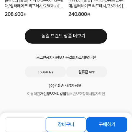
[INTEL] [병행] 코어 i5-14400F (14세
[INTEL] [병행] 코어 i5-14400 (14세
대/ 랩터레이크 리프레시/ 2.5GHz) [벌
대/ 랩터레이크 리프레시/ 2.5GHz) [벌
크/쿨러 ...
크/쿨러 ...
208,600
240,800
원
원
동일 브랜드 상품 더보기
로그인
공지사항
오시는길
회사소개
PC버전
1588-8377
컴퓨존 APP
(주)컴퓨존 사업자 정보
이용약관
개인정보처리방침
청소년보호정책
사업자확인
장바구니
구매하기