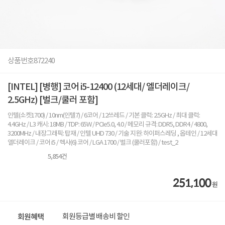
상품번호
872240
[INTEL] [병행] 코어 i5-12400 (12세대/ 엘더레이크/
2.5GHz) [벌크/쿨러 포함]
인텔(소켓1700) / 10nm(인텔7) / 6코어 / 12쓰레드 / 기본 클럭: 2.5GHz / 최대 클럭:
4.4GHz / L3 캐시: 18MB / TDP: 65W / PCIe5.0, 4.0 / 메모리 규격: DDR5, DDR4 / 4800,
3200MHz / 내장그래픽: 탑재 / 인텔 UHD 730 / 기술 지원: 하이퍼스레딩 , 옵테인 / 12세대
엘더레이크 / 코어 i5 / 헥사(6) 코어 / LGA 1700 / 벌크 (쿨러포함) / test_2
5,854
건
251,100
원
회원등급별 배송비 할인
회원혜택