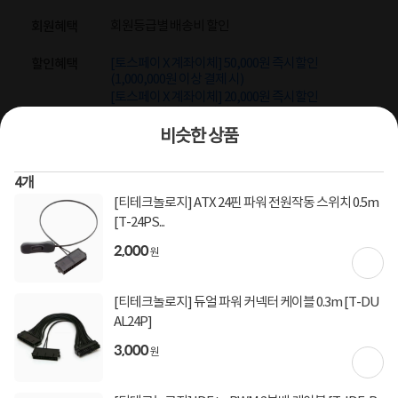
회원등급별 배송비 할인
회원혜택
[토스페이 X 계좌이체] 50,000원 즉시할인
할인혜택
(1,000,000원 이상 결제 시)
[토스페이 X 계좌이체] 20,000원 즉시할인
(600,000원 이상 결제 시)
[토스페이 X 농협카드] 5% 즉시할인 (800,000원 이
비슷한 상품
상 결제 시)
[토스페이 X 현대카드] 5% 즉시할인 (800,000원 이
상 결제 시)
4
개
무이자 할부혜택
[티테크놀로지] ATX 24핀 파워 전원작동 스위치 0.5m
[T-24PS...
결제혜택
5만원
5%
포인트
2,000
원
50원 적립
적립금
[티테크놀로지] 듀얼 파워 커넥터 케이블 0.3m [T-DU
11월 18일
입고일
AL24P]
3,000
원
컴퓨존배송
배송정보