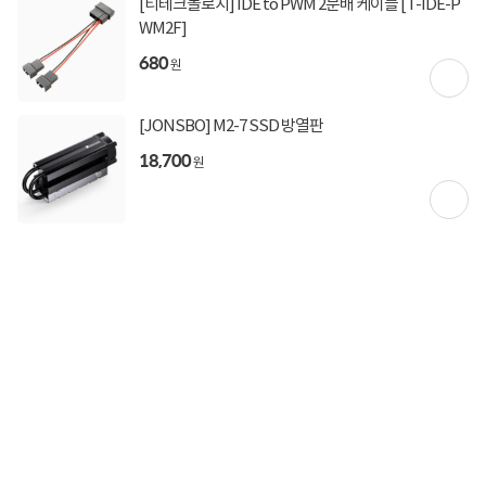
[티테크놀로지] IDE to PWM 2분배 케이블 [T-IDE-P
2,500원 (1박스)
배송비
WM2F]
680
원
상세정보
구매후기(
21
)
Q&A(
2
)
[JONSBO] M2-7 SSD 방열판
구매 시 유의사항
18,700
원
해당 상품의 출고 마감시간은 16시 30분으로 이후 결제건은 다음 영업일에 출고됩니
다.
상세정보를
확대
해서 볼 수 있습니다.