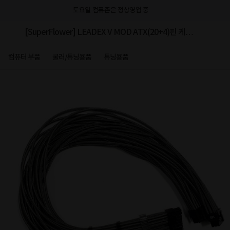
토요일 컴퓨존은 정상영업 중
[SuperFlower] LEADEX V MOD ATX(20+4)핀 케이
블 (메탈블랙, 0.6m)
컴퓨터 부품
쿨러/튜닝용품
튜닝용품