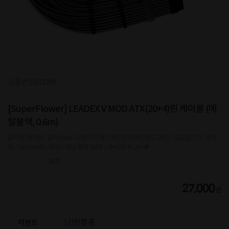
상품번호
873298
[SuperFlower] LEADEX V MOD ATX(20+4)핀 케이블 (메
탈블랙, 0.6m)
슬리빙 케이블 / 길이: 0.6m / 모듈러 전용 / 메인단자: 메인보드 24핀 / 금도금단자 / 로프
형 / 16/18AWG / OFC / 색상: 블랙 / M/B 12P+15P to 20+4P
21
건
27,000
원
1건
진행 중
이벤트